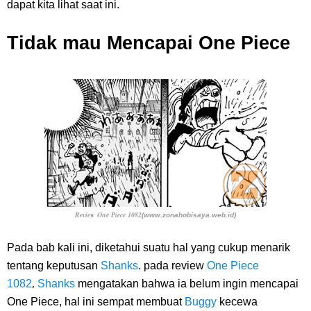
dapat kita lihat saat ini.
Tidak mau Mencapai One Piece
Review One Piece 1082
(www.zonahobisaya.web.id)
Pada bab kali ini, diketahui suatu hal yang cukup menarik
tentang keputusan
Shanks
. pada
review
One Piece
,
1082
Shanks
mengatakan bahwa ia belum ingin mencapai
One Piece, hal ini sempat membuat
Buggy
kecewa