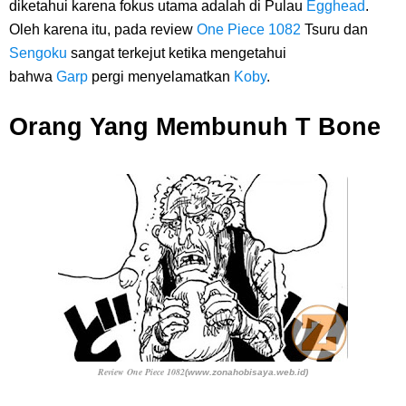
diketahui karena fokus utama adalah di Pulau
Egghead
.
Oleh karena itu, pada
7 Fakta Queen One Piece, All Star Yang Jadi Penanggung Jawab
review
One Piece 1082
Tsuru dan
Sengoku
sangat terkejut ketika mengetahui
Penjara Udon
bahwa
Garp
pergi menyelamatkan
Koby
.
7 Fakta Brook One Piece, Mantan Kapten Yang Poster Bountynya
Orang Yang Membunuh T Bone
Poster Konser
Resep Martabak Manis, Cemilan Enak Yang Memiliki Nama Lain
Terang Bulan
Friday, 7 August
Review One Piece 1082
(www.zonahobisaya.web.id)