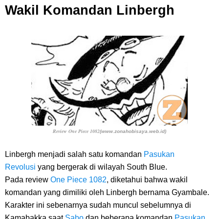
Wakil Komandan Linbergh
Review One Piece 1082
(www.zonahobisaya.web.id)
Linbergh menjadi salah satu komandan
Pasukan
Revolusi
yang bergerak di wilayah South Blue.
Pada
review
One Piece 1082
, diketahui bahwa wakil
komandan yang dimiliki oleh Linbergh bernama Gyambale.
Karakter ini sebenarnya sudah muncul sebelumnya di
Kamabakka saat
Sabo
dan beberapa komandan
Pasukan