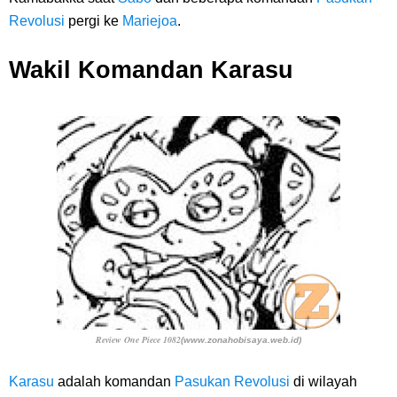
Revolusi
pergi ke
Mariejoa
.
Wakil Komandan Karasu
Review One Piece 1082
(www.zonahobisaya.web.id)
Karasu
adalah komandan
Pasukan Revolusi
di wilayah