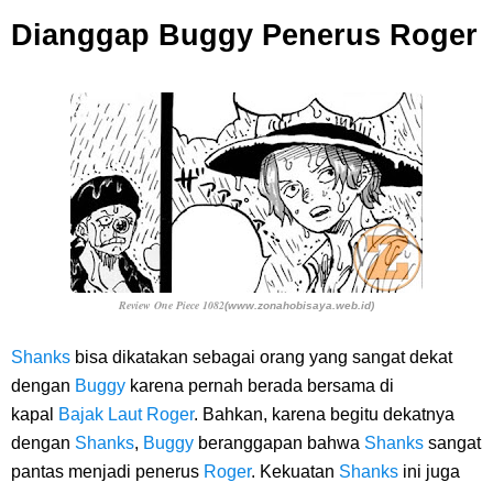
Dianggap Buggy Penerus Roger
Review One Piece 1082
(www.zonahobisaya.web.id)
Shanks
bisa dikatakan sebagai orang yang sangat dekat
dengan
Buggy
karena pernah berada bersama di
kapal
Bajak Laut Roger
. Bahkan, karena begitu dekatnya
dengan
Shanks
,
Buggy
beranggapan bahwa
Shanks
sangat
pantas menjadi penerus
Roger
. Kekuatan
Shanks
ini juga