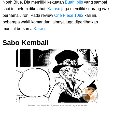
North Blue. Dia memiliki kekuatan
Buah Iblis
yang sampai
saat ini belum diketahui.
Karasu
juga memiliki seorang wakil
bernama Jiron. Pada
review
One Piece 1082
kali ini,
beberapa wakil komandan lainnya juga diperlihatkan
muncul bersama
Karasu
.
Sabo Kembali
Review One Piece 1082
(www.zonahobisaya.web.id)