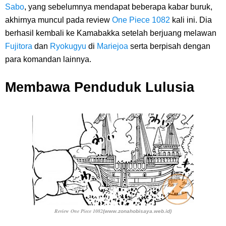
Sabo
, yang sebelumnya mendapat beberapa kabar buruk,
akhirnya muncul pada
review
One Piece 1082
kali ini. Dia
berhasil kembali ke Kamabakka setelah berjuang melawan
Fujitora
dan
Ryokugyu
di
Mariejoa
serta berpisah dengan
para komandan lainnya.
Membawa Penduduk Lulusia
Review One Piece 1082
(www.zonahobisaya.web.id)