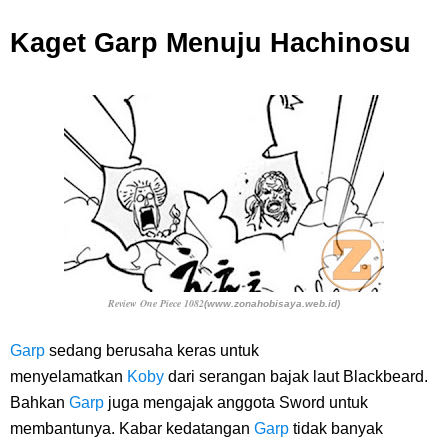
7 Fakta Gaban One Piece, Orang Yang Telah Memberikan Kunci Borgol
Kaget Garp Menuju Hachinosu
Milik Loki
Profil Slamet Rahardjo, Aktor Dengan Peran Penting Dalam Perfilman
Indonesia
Resep Roti Panggang, Sangat Mudah Untuk Menjadi Cemilan
Bersama Keluarga
Arti Bendera Seychelles, Negara Kepulauan Yang Terletak Di
Review One Piece 1082
(www.zonahobisaya.web.id)
Samudra Hindia
Garp
sedang berusaha keras untuk
menyelamatkan
Koby
dari serangan bajak laut Blackbeard.
Cara Bayar Akulaku Lewat Gopay, Sangat Mudah Dan Tidak Ribet
Bahkan
Garp
juga mengajak anggota Sword untuk
membantunya. Kabar kedatangan
Garp
tidak banyak
Sama Sekali