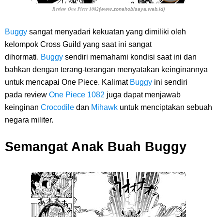
Review One Piece 1082
(www.zonahobisaya.web.id)
Buggy
sangat menyadari kekuatan yang dimiliki oleh
kelompok Cross Guild yang saat ini sangat
dihormati.
Buggy
sendiri memahami kondisi saat ini dan
bahkan dengan terang-terangan menyatakan keinginannya
untuk mencapai One Piece. Kalimat
Buggy
ini sendiri
pada
review
One Piece 1082
juga dapat menjawab
keinginan
Crocodile
dan
Mihawk
untuk menciptakan sebuah
negara militer.
Semangat Anak Buah Buggy