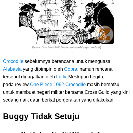
Review One Piece 1082
(www.zonahobisaya.web.id)
Crocodile
sebelumnya berencana untuk menguasai
Alabasta
yang dipimpin oleh
Cobra
, namun rencana
tersebut digagalkan oleh
Luffy
. Meskipun begitu,
pada
review
One Piece 1082
Crocodile
masih bernafsu
untuk membuat negeri militer bersama Cross Guild yang kini
sedang naik daun berkat pergerakan yang dilakukan.
Buggy Tidak Setuju