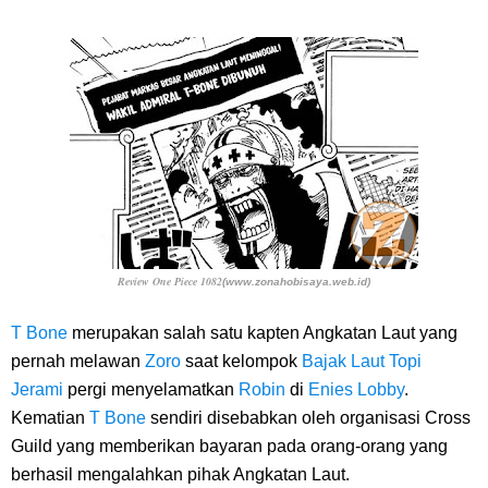
Dikunjungi Usopp
7 Fakta Ivankov One Piece, Orang Yang Mampu Menipu Sensor
Wanita Milik Sanji
7 Klub Pertama Yang Menjuarai Liga Champions, Apa Klub Jagoan
Kamu Termasuk
Arti Bendera Palau, Negara Kepulauan Yang Berada Di Kawasan
Review One Piece 1082
(www.zonahobisaya.web.id)
Pasifik Barat
T Bone
merupakan salah satu kapten Angkatan Laut yang
pernah melawan
Zoro
saat kelompok
Bajak Laut Topi
Cara Membuat Linktree Instagram, Sangat Mudah Untuk Kamu
Jerami
pergi menyelamatkan
Robin
di
Enies Lobby
.
Kematian
T Bone
sendiri disebabkan oleh organisasi Cross
Lakukan Sendiri
Guild yang memberikan bayaran pada orang-orang yang
berhasil mengalahkan pihak Angkatan Laut.