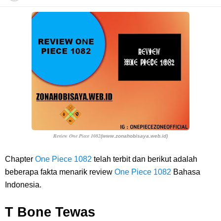
Profil Anwar Hafid, Politisi Yang Mernjadi Gubernur Provinsi Sulawesi
Tengah
Resep Pesmol Ikan Mas, Makanan Khas Sunda Dengan Rasa Yang
Enaknya Nagih
Arti Bendera Barbados, Negara Kepulauan Yang Terletak Di Kawasan
Karibia
Review One Piece 1082
(www.zonahobisaya.web.id)
Cara Daftar Danamon Mobile Banking, Mudah Banget Dan Lengkap
Chapter
One Piece 1082
telah terbit dan berikut adalah
beberapa fakta menarik review
One Piece 1082
Bahasa
Caranya Disini
Indonesia
.
7 Fakta Elbaph One Piece, Menjadi Tempat Yang Sangat Ingin
T Bone Tewas