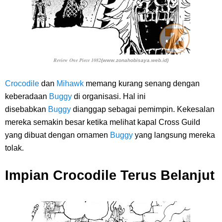
Review One Piece 1082
(www.zonahobisaya.web.id)
Crocodile
dan
Mihawk
memang kurang senang dengan
keberadaan
Buggy
di organisasi. Hal ini
disebabkan
Buggy
dianggap sebagai pemimpin. Kekesalan
mereka semakin besar ketika melihat kapal Cross Guild
yang dibuat dengan ornamen
Buggy
yang langsung mereka
tolak.
Impian Crocodile Terus Belanjut