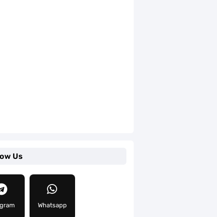
low Us
egram
Whatsapp