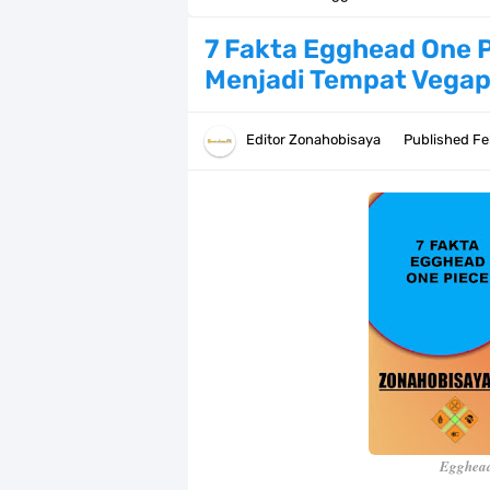
Cara Daftar Danamon Mobile Bankin
7 Fakta Egghead One 
Menjadi Tempat Vega
7 Fakta Elbaph One Piece, Menjadi 
7 Fakta Ivankov One Piece, Orang Y
Editor
Zonahobisaya
Published
Fe
7 Klub Pertama Yang Menjuarai Li
Arti Bendera Palau, Negara Kepulau
Cara Membuat Linktree Instagram,
7 Fakta Gaban One Piece, Orang Yan
Profil Slamet Rahardjo, Aktor Deng
Resep Roti Panggang, Sangat Muda
Egghead