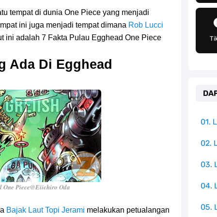
pulauan Yang Terletak Di Samudra Hindia
u tempat di dunia One Piece yang menjadi
angat Mudah Dan Tidak Ribet Sama Sekali
empat ini juga menjadi tempat dimana
Rob Lucci
ut ini adalah 7 Fakta Pulau Egghead One Piece
Ti
 Yang Jadi Penanggung Jawab Penjara Udon
g Ada Di Egghead
apten Yang Poster Bountynya Poster Konser
DAF
mbol Ambisi Industri Pariwisata Laut
ika Dengan Bentang Alam Yang Sangat Beragam
01.
e Iphone, Sangat Gampang Untuk Kamu Lakukan
02. 
03.
Yang Punya Bounty Yang Tinggi Sejak Muda
04.
 One Piece@Eiichiro Oda
05. 
na
Bajak Laut Topi Jerami
melakukan petualangan