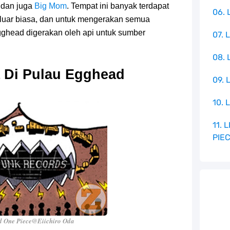
dan juga
Big Mom
. Tempat ini banyak terdapat
06. 
 luar biasa, dan untuk mengerakan semua
gghead digerakan oleh api untuk sumber
07. 
08.
 Di Pulau Egghead
09. 
10. 
11.
PIE
 One Piece@Eiichiro Oda