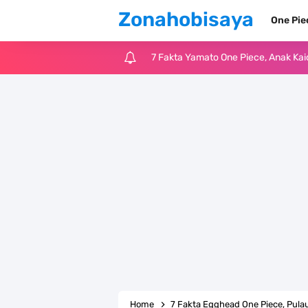
Zonahobisaya
One Pi
7 Fakta Yamato One Piece, Anak Ka
7 Satelit Buatan Pertama Di Dunia
Arti Bendera Moldova, Negara Tanpa
Cara Daftar Telegram Di Laptop At
7 Fakta Franky One Piece, Pernah D
Profil Anwar Hafid, Politisi Yang M
Resep Pesmol Ikan Mas, Makanan 
Arti Bendera Barbados, Negara Kepu
Home
7 Fakta Egghead One Piece, Pul