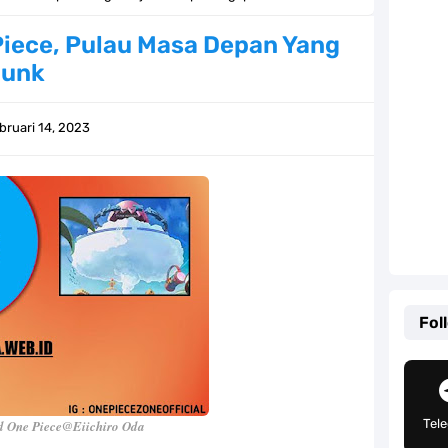
g, Mudah Banget Dan Lengkap Caranya Disini
Piece, Pulau Masa Depan Yang
punk
Tempat Yang Sangat Ingin Dikunjungi Usopp
ang Mampu Menipu Sensor Wanita Milik Sanji
bruari 14, 2023
ga Champions, Apa Klub Jagoan Kamu Termasuk
an Yang Berada Di Kawasan Pasifik Barat
 Sangat Mudah Untuk Kamu Lakukan Sendiri
g Telah Memberikan Kunci Borgol Milik Loki
Fol
an Peran Penting Dalam Perfilman Indonesia
h Untuk Menjadi Cemilan Bersama Keluarga
Tel
 One Piece@Eiichiro Oda