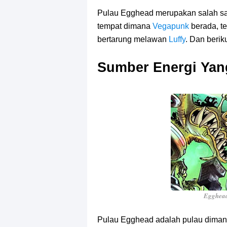
Arti Bendera Seychelles, Negara Ke
Pulau Egghead merupakan salah sat
tempat dimana
Cara Bayar Akulaku Lewat Gopay, S
Vegapunk
berada, t
bertarung melawan
Luffy
. Dan berik
7 Fakta Queen One Piece, All Star
Sumber Energi Yan
7 Fakta Brook One Piece, Mantan K
7 Kapal Pesiar Terberat Di Dunia, Si
Arti Bendera Tanzania, Ada Di Afr
Cara Pindahkan WA Dari Android K
7 Fakta Big Mom One Piece, Yonko 
Egghead
Pulau Egghead adalah pulau dima