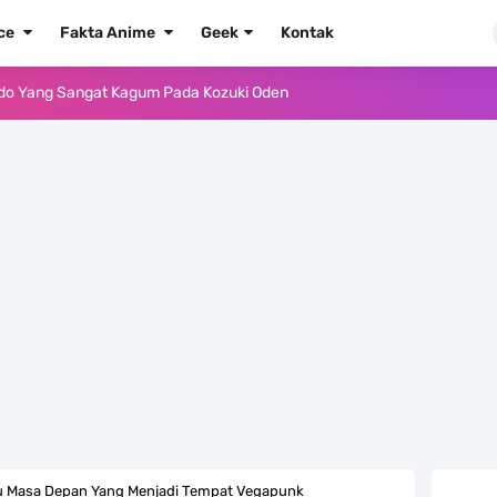
ece
Fakta Anime
Geek
Kontak
ido Yang Sangat Kagum Pada Kozuki Oden
, Tongak Sejarah Imlu Pengetahuan Manusia
 Pantai Yang Pernah Jadi Bagian Uni Soviet
au Komputer Kalian Dengan Sangat Mudah
apat Tawaran Buah Iblis Mera Mera No Mi
ernjadi Gubernur Provinsi Sulawesi Tengah
Khas Sunda Dengan Rasa Yang Enaknya Nagih
lauan Yang Terletak Di Kawasan Karibia
au Masa Depan Yang Menjadi Tempat Vegapunk