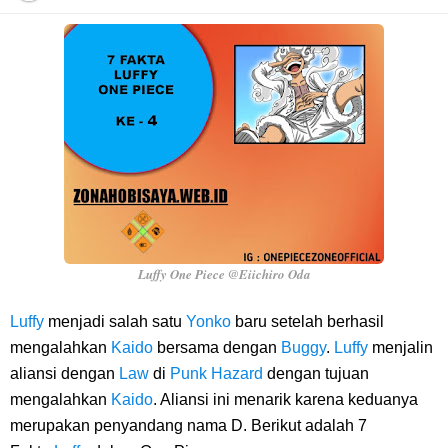
Cara Daftar Danamon Mobile Banking, Mudah Banget Dan Lengkap
Caranya Disini
7 Fakta Elbaph One Piece, Menjadi Tempat Yang Sangat Ingin
Dikunjungi Usopp
7 Fakta Ivankov One Piece, Orang Yang Mampu Menipu Sensor
Wanita Milik Sanji
Luffy One Piece @Eiichiro Oda
7 Klub Pertama Yang Menjuarai Liga Champions, Apa Klub Jagoan
Luffy
menjadi salah satu
Yonko
baru setelah berhasil
mengalahkan
Kaido
bersama dengan
Buggy
.
Luffy
menjalin
Kamu Termasuk
aliansi dengan
Law
di
Punk Hazard
dengan tujuan
mengalahkan
Kaido
. Aliansi ini menarik karena keduanya
Arti Bendera Palau, Negara Kepulauan Yang Berada Di Kawasan
merupakan penyandang nama D. Berikut adalah 7