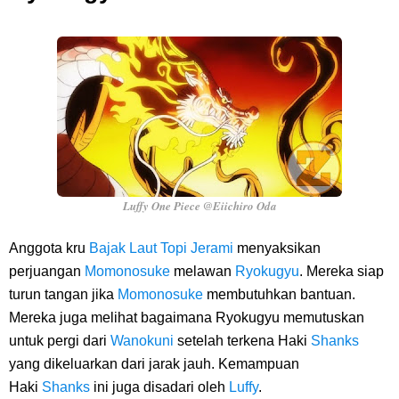
Luffy One Piece @Eiichiro Oda
Anggota kru
Bajak Laut Topi Jerami
menyaksikan
perjuangan
Momonosuke
melawan
Ryokugyu
. Mereka siap
turun tangan jika
Momonosuke
membutuhkan bantuan.
Mereka juga melihat bagaimana Ryokugyu memutuskan
untuk pergi dari
Wanokuni
setelah terkena Haki
Shanks
yang dikeluarkan dari jarak jauh. Kemampuan
Haki
Shanks
ini juga disadari oleh
Luffy
.