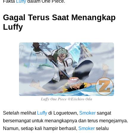
Fakta
Luffy
dalam One Piece.
Pasifik Barat
Gagal Terus Saat Menangkap
Cara Membuat Linktree Instagram, Sangat Mudah Untuk Kamu
Luffy
Lakukan Sendiri
7 Fakta Gaban One Piece, Orang Yang Telah Memberikan Kunci Borgol
Milik Loki
Profil Slamet Rahardjo, Aktor Dengan Peran Penting Dalam Perfilman
Indonesia
Luffy One Piece @Eiichiro Oda
Resep Roti Panggang, Sangat Mudah Untuk Menjadi Cemilan
Setelah melihat
Luffy
di Loguetown,
Smoker
sangat
Bersama Keluarga
bersemangat untuk menangkapnya dan terus mengejarnya.
Namun, setiap kali hampir berhasil,
Smoker
selalu