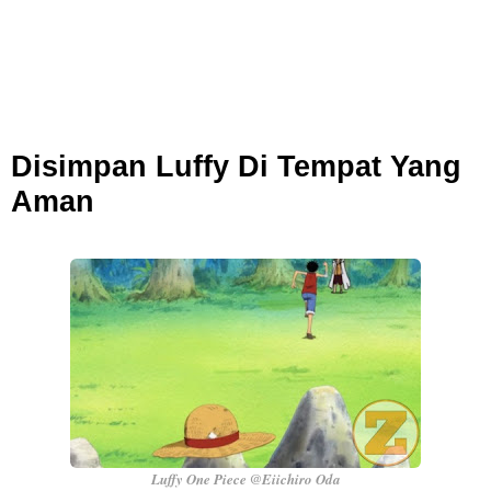
Arti Bendera Yunani, Negara Yang Terkenal Salah Satu Pusat
Peradaban Kuno
Cara Pindahkan WA Dari Android Ke Iphone, Sangat Gampang Untuk
Disimpan Luffy Di Tempat Yang
Aman
Kamu Lakukan
7 Fakta Big Mom One Piece, Yonko Yang Punya Bounty Yang Tinggi
Sejak Muda
Thursday, 6 August
Luffy One Piece @Eiichiro Oda