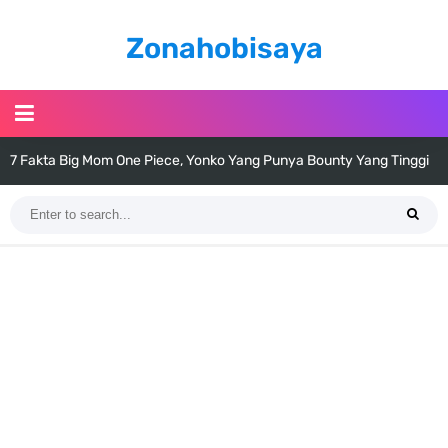
Zonahobisaya
7 Fakta Yamato One Piece, Anak Kaido Yang Sangat Kagum Pada
Kozuki Oden
7 Satelit Buatan Pertama Di Dunia, Tongak Sejarah Imlu
Pengetahuan Manusia
Arti Bendera Moldova, Negara Tanpa Pantai Yang Pernah Jadi Bagian
Uni Soviet