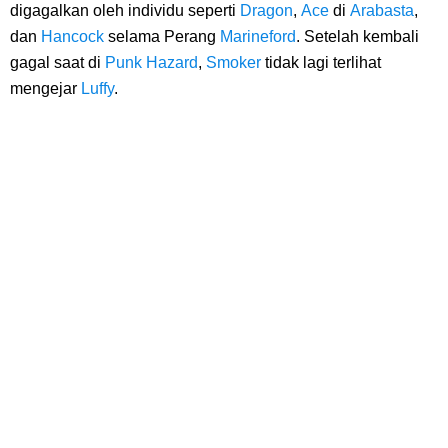
Arti Bendera Seychelles, Negara Kepulauan Yang Terletak Di
digagalkan oleh individu seperti
Dragon
,
Ace
di
Arabasta
,
dan
Hancock
selama Perang
Marineford
. Setelah kembali
Samudra Hindia
gagal saat di
Punk Hazard
,
Smoker
tidak lagi terlihat
mengejar
Luffy
.
Cara Bayar Akulaku Lewat Gopay, Sangat Mudah Dan Tidak Ribet
Sama Sekali
7 Fakta Queen One Piece, All Star Yang Jadi Penanggung Jawab
Penjara Udon
7 Fakta Brook One Piece, Mantan Kapten Yang Poster Bountynya
Poster Konser
7 Kapal Pesiar Terberat Di Dunia, Simbol Ambisi Industri Pariwisata
Laut