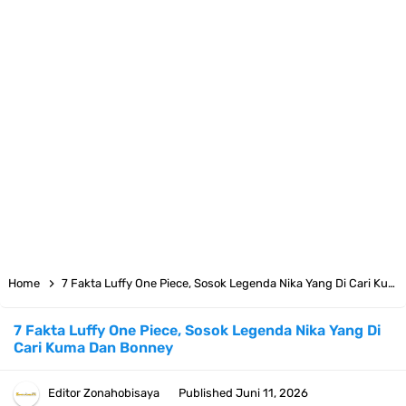
Cara Daftar Telegram Di Laptop Atau Komputer Kalian Dengan
Sangat Mudah
7 Fakta Franky One Piece, Pernah Dapat Tawaran Buah Iblis Mera
Mera No Mi
Profil Anwar Hafid, Politisi Yang Mernjadi Gubernur Provinsi Sulawesi
Tengah
Resep Pesmol Ikan Mas, Makanan Khas Sunda Dengan Rasa Yang
Home
7 Fakta Luffy One Piece, Sosok Legenda Nika Yang Di Cari Kuma Dan Bonney
Enaknya Nagih
7 Fakta Luffy One Piece, Sosok Legenda Nika Yang Di
Cari Kuma Dan Bonney
Arti Bendera Barbados, Negara Kepulauan Yang Terletak Di Kawasan
Karibia
Editor
Zonahobisaya
Published
Juni 11, 2026