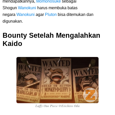
mendapatkannya,
Momonosuke
sebagai
Shogun
Wanokuni
harus membuka batas
negara
Wanokuni
agar
Pluton
bisa ditemukan dan
digunakan.
Bounty Setelah Mengalahkan
Kaido
Luffy One Piece @Eiichiro Oda