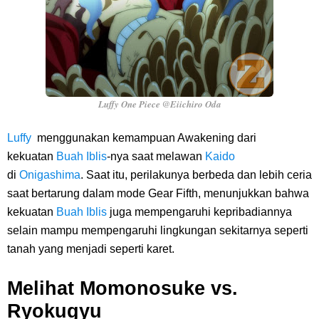
Luffy One Piece @Eiichiro Oda
Luffy
menggunakan kemampuan Awakening dari
kekuatan
Buah Iblis
-nya saat melawan
Kaido
di
Onigashima
. Saat itu, perilakunya berbeda dan lebih ceria
saat bertarung dalam mode Gear Fifth, menunjukkan bahwa
kekuatan
Buah Iblis
juga mempengaruhi kepribadiannya
selain mampu mempengaruhi lingkungan sekitarnya seperti
tanah yang menjadi seperti karet.
Melihat Momonosuke vs.
Ryokugyu