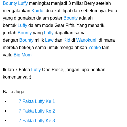
Bounty
Luffy
meningkat menjadi 3 miliar Berry setelah
mengalahkan
Kaido
, dua kali lipat dari sebelumnya. Foto
yang digunakan dalam poster
Bounty
adalah
bentuk
Luffy
dalam mode Gear Fifth. Yang menarik,
jumlah
Bounty
yang
Luffy
dapatkan sama
dengan
Bounty
milik
Law
dan
Kid
di
Wanokuni
, di mana
mereka bekerja sama untuk mengalahkan
Yonko
lain,
yaitu
Big Mom
.
Itulah 7 Fakta
Luffy
One Piece, jangan lupa berikan
komentar ya :)
Baca Juga :
7 Fakta Luffy Ke 1
7 Fakta Luffy Ke 2
7 Fakta Luffy Ke 3