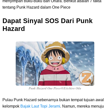
menyimpan buku-buku dari Ohara. Berikut adalah 7 fakta
Dikunjungi Usopp
tentang Punk Hazard dalam One Piece
7 Fakta Ivankov One Piece, Orang Yang Mampu Menipu Sensor
Dapat Sinyal SOS Dari Punk
Hazard
Wanita Milik Sanji
7 Klub Pertama Yang Menjuarai Liga Champions, Apa Klub Jagoan
Kamu Termasuk
Arti Bendera Palau, Negara Kepulauan Yang Berada Di Kawasan
Pasifik Barat
Cara Membuat Linktree Instagram, Sangat Mudah Untuk Kamu
Punk Hazard One Piece@Eiichiro Oda
Lakukan Sendiri
Pulau Punk Hazard sebenarnya bukan tempat tujuan awal
kelompok
Bajak Laut Topi Jerami
. Namun, mereka menuju