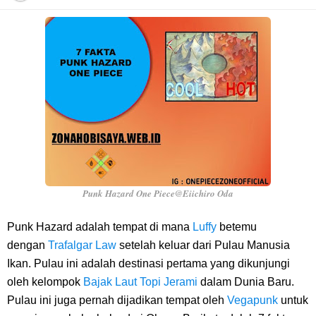
Profil Anwar Hafid, Politisi Yang Mernjadi Gubernur Provinsi Sulawesi
Tengah
Resep Pesmol Ikan Mas, Makanan Khas Sunda Dengan Rasa Yang
Enaknya Nagih
Arti Bendera Barbados, Negara Kepulauan Yang Terletak Di Kawasan
Karibia
Punk Hazard One Piece@Eiichiro Oda
Cara Daftar Danamon Mobile Banking, Mudah Banget Dan Lengkap
Punk Hazard adalah tempat di mana
Luffy
betemu
dengan
Trafalgar Law
setelah keluar dari Pulau Manusia
Caranya Disini
Ikan. Pulau ini adalah destinasi pertama yang dikunjungi
oleh kelompok
Bajak Laut Topi Jerami
dalam Dunia Baru.
7 Fakta Elbaph One Piece, Menjadi Tempat Yang Sangat Ingin
Pulau ini juga pernah dijadikan tempat oleh
Vegapunk
untuk