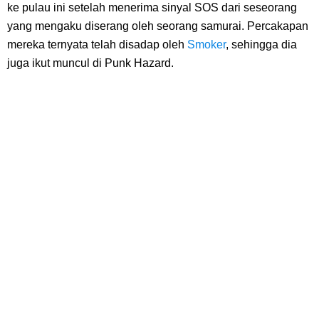
7 Fakta Gaban One Piece, Orang Yang Telah Memberikan Kunci Borgol
ke pulau ini setelah menerima sinyal SOS dari seseorang
yang mengaku diserang oleh seorang samurai. Percakapan
Milik Loki
mereka ternyata telah disadap oleh
Smoker
, sehingga dia
juga ikut muncul di Punk Hazard.
Profil Slamet Rahardjo, Aktor Dengan Peran Penting Dalam Perfilman
Indonesia
Resep Roti Panggang, Sangat Mudah Untuk Menjadi Cemilan
Bersama Keluarga
Arti Bendera Seychelles, Negara Kepulauan Yang Terletak Di
Samudra Hindia
Cara Bayar Akulaku Lewat Gopay, Sangat Mudah Dan Tidak Ribet
Sama Sekali