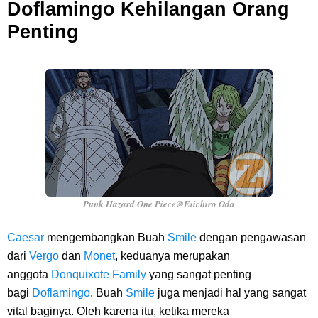
Doflamingo Kehilangan Orang
Penting
Punk Hazard One Piece@Eiichiro Oda
Caesar
mengembangkan Buah
Smile
dengan pengawasan
dari
Vergo
dan
Monet
, keduanya merupakan
anggota
Donquixote Family
yang sangat penting
bagi
Doflamingo
. Buah
Smile
juga menjadi hal yang sangat
vital baginya. Oleh karena itu, ketika mereka