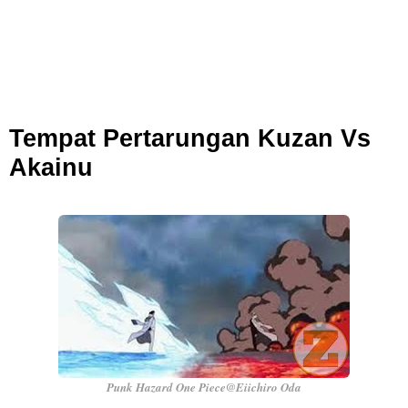
7 Fakta Queen One Piece, All Star Yang Jadi Penanggung Jawab
Penjara Udon
7 Fakta Brook One Piece, Mantan Kapten Yang Poster Bountynya
Tempat Pertarungan Kuzan Vs
Akainu
Poster Konser
Resep Martabak Manis, Cemilan Enak Yang Memiliki Nama Lain
Terang Bulan
Saturday, 8 August
Punk Hazard One Piece@Eiichiro Oda