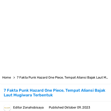
7 Fakta Yamato One Piece, Anak Kaido Yang Sangat Kagum Pada
Kozuki Oden
7 Satelit Buatan Pertama Di Dunia, Tongak Sejarah Imlu
Pengetahuan Manusia
Arti Bendera Moldova, Negara Tanpa Pantai Yang Pernah Jadi Bagian
Uni Soviet
Cara Daftar Telegram Di Laptop Atau Komputer Kalian Dengan
Home
7 Fakta Punk Hazard One Piece, Tempat Aliansi Bajak Laut Mugiwara Terbentuk
Sangat Mudah
7 Fakta Punk Hazard One Piece, Tempat Aliansi Bajak
Laut Mugiwara Terbentuk
7 Fakta Franky One Piece, Pernah Dapat Tawaran Buah Iblis Mera
Mera No Mi
Editor
Zonahobisaya
Published
Oktober 09, 2023