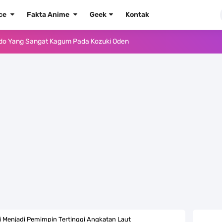
ece
Fakta Anime
Geek
Kontak
ido Yang Sangat Kagum Pada Kozuki Oden
, Tongak Sejarah Imlu Pengetahuan Manusia
 Pantai Yang Pernah Jadi Bagian Uni Soviet
au Komputer Kalian Dengan Sangat Mudah
apat Tawaran Buah Iblis Mera Mera No Mi
ernjadi Gubernur Provinsi Sulawesi Tengah
Khas Sunda Dengan Rasa Yang Enaknya Nagih
lauan Yang Terletak Di Kawasan Karibia
ni Menjadi Pemimpin Tertinggi Angkatan Laut