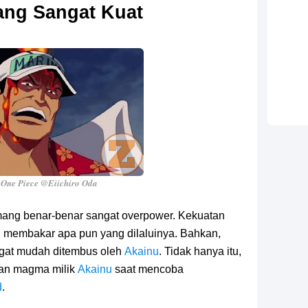
ng Sangat Kuat
One Piece @Eiichiro Oda
ng benar-benar sangat overpower. Kekuatan
membakar apa pun yang dilaluinya. Bahkan,
gat mudah ditembus oleh
Akainu
. Tidak hanya itu,
an magma milik
Akainu
saat mencoba
d
.