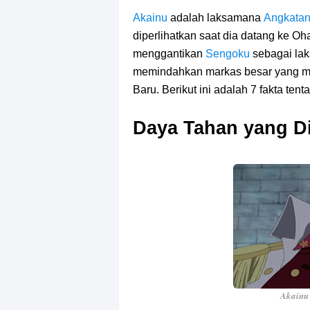
Arti Bendera Seychelles, Negara Ke
Akainu
adalah laksamana
Angkatan
diperlihatkan saat dia datang ke Oh
Cara Bayar Akulaku Lewat Gopay, S
menggantikan
Sengoku
sebagai la
7 Fakta Queen One Piece, All Star
memindahkan markas besar yang m
Baru. Berikut ini adalah 7 fakta ten
7 Fakta Brook One Piece, Mantan K
Daya Tahan yang Di
7 Kapal Pesiar Terberat Di Dunia, Si
Arti Bendera Tanzania, Ada Di Afr
Cara Pindahkan WA Dari Android K
7 Fakta Big Mom One Piece, Yonko 
Akainu 