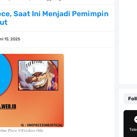
g, Mudah Banget Dan Lengkap Caranya Disini
ece, Saat Ini Menjadi Pemimpin
aut
Tempat Yang Sangat Ingin Dikunjungi Usopp
ang Mampu Menipu Sensor Wanita Milik Sanji
ni 15, 2025
ga Champions, Apa Klub Jagoan Kamu Termasuk
an Yang Berada Di Kawasan Pasifik Barat
 Sangat Mudah Untuk Kamu Lakukan Sendiri
g Telah Memberikan Kunci Borgol Milik Loki
Fol
an Peran Penting Dalam Perfilman Indonesia
h Untuk Menjadi Cemilan Bersama Keluarga
Tel
One Piece @Eiichiro Oda