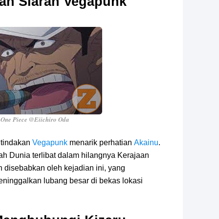
an Siaran Vegapunk
One Piece @Eiichiro Oda
, tindakan
Vegapunk
menarik perhatian
Akainu
.
ah Dunia terlibat dalam hilangnya Kerajaan
 disebabkan oleh kejadian ini, yang
inggalkan lubang besar di bekas lokasi