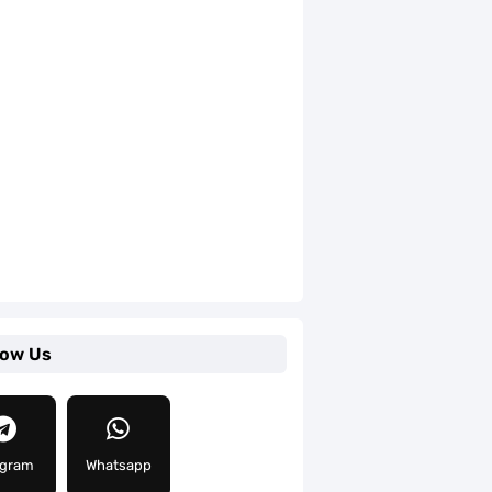
low Us
egram
Whatsapp