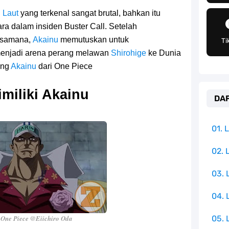
pulauan Yang Terletak Di Samudra Hindia
 Laut
yang terkenal sangat brutal, bahkan itu
ara dalam insiden Buster Call. Setelah
angat Mudah Dan Tidak Ribet Sama Sekali
ksamana,
Akainu
memutuskan untuk
Ti
 Yang Jadi Penanggung Jawab Penjara Udon
enjadi arena perang melawan
Shirohige
ke Dunia
tang
Akainu
dari One Piece
apten Yang Poster Bountynya Poster Konser
miliki Akainu
DAF
mbol Ambisi Industri Pariwisata Laut
ika Dengan Bentang Alam Yang Sangat Beragam
01.
e Iphone, Sangat Gampang Untuk Kamu Lakukan
02. 
03.
Yang Punya Bounty Yang Tinggi Sejak Muda
04.
One Piece @Eiichiro Oda
05. 