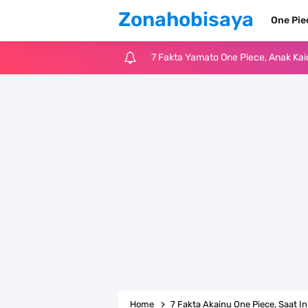
Zonahobisaya
One Pi
7 Fakta Yamato One Piece, Anak Ka
7 Satelit Buatan Pertama Di Dunia
Arti Bendera Moldova, Negara Tanpa
Cara Daftar Telegram Di Laptop At
7 Fakta Franky One Piece, Pernah D
Profil Anwar Hafid, Politisi Yang M
Resep Pesmol Ikan Mas, Makanan 
Arti Bendera Barbados, Negara Kepu
Home
7 Fakta Akainu One Piece, Saat I