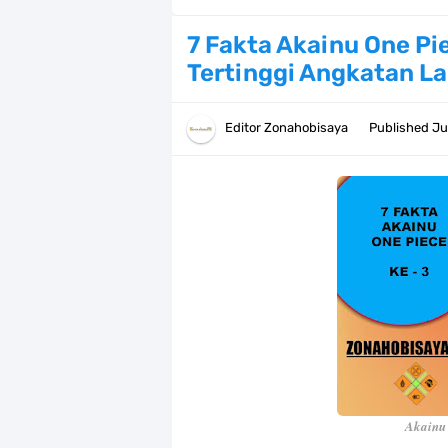
Cara Daftar Danamon Mobile Bankin
7 Fakta Akainu One Pi
Tertinggi Angkatan L
7 Fakta Elbaph One Piece, Menjadi 
7 Fakta Ivankov One Piece, Orang Y
Editor
Zonahobisaya
Published
Ju
7 Klub Pertama Yang Menjuarai Li
Arti Bendera Palau, Negara Kepulau
Cara Membuat Linktree Instagram,
7 Fakta Gaban One Piece, Orang Yan
Profil Slamet Rahardjo, Aktor Deng
Resep Roti Panggang, Sangat Muda
Akainu 