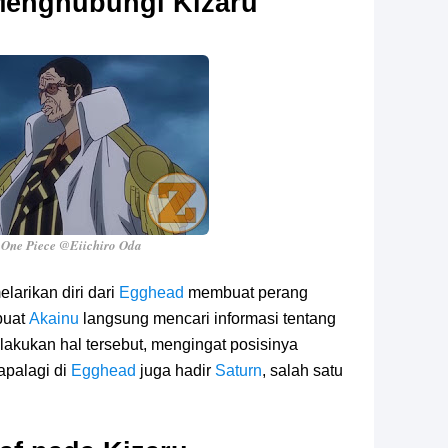
Menghubungi Kizaru
One Piece @Eiichiro Oda
elarikan diri dari
Egghead
membuat perang
buat
Akainu
langsung mencari informasi tentang
lakukan hal tersebut, mengingat posisinya
 apalagi di
Egghead
juga hadir
Saturn
, salah satu