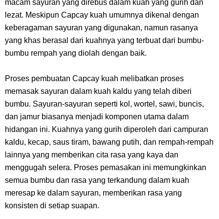
macam sayuran yang direbus dalam kuah yang gurih dan
Dikunjungi Usopp
lezat. Meskipun Capcay kuah umumnya dikenal dengan
keberagaman sayuran yang digunakan, namun rasanya
7 Fakta Ivankov One Piece, Orang Yang Mampu Menipu Sensor
yang khas berasal dari kuahnya yang terbuat dari bumbu-
bumbu rempah yang diolah dengan baik.
Wanita Milik Sanji
Proses pembuatan Capcay kuah melibatkan proses
7 Klub Pertama Yang Menjuarai Liga Champions, Apa Klub Jagoan
memasak sayuran dalam kuah kaldu yang telah diberi
Kamu Termasuk
bumbu. Sayuran-sayuran seperti kol, wortel, sawi, buncis,
dan jamur biasanya menjadi komponen utama dalam
Arti Bendera Palau, Negara Kepulauan Yang Berada Di Kawasan
hidangan ini. Kuahnya yang gurih diperoleh dari campuran
kaldu, kecap, saus tiram, bawang putih, dan rempah-rempah
Pasifik Barat
lainnya yang memberikan cita rasa yang kaya dan
menggugah selera. Proses pemasakan ini memungkinkan
Cara Membuat Linktree Instagram, Sangat Mudah Untuk Kamu
semua bumbu dan rasa yang terkandung dalam kuah
meresap ke dalam sayuran, memberikan rasa yang
Lakukan Sendiri
konsisten di setiap suapan.