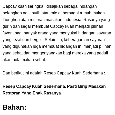
7 Fakta Gaban One Piece, Orang Yang Telah Memberikan Kunci Borgol
Capcay kuah seringkali disajikan sebagai hidangan
Milik Loki
pelengkap nasi putih atau mie di berbagai rumah makan
Tionghoa atau restoran masakan Indonesia. Rasanya yang
Profil Slamet Rahardjo, Aktor Dengan Peran Penting Dalam Perfilman
gurih dan segar membuat Capcay kuah menjadi pilihan
favorit bagi banyak orang yang menyukai hidangan sayuran
Indonesia
yang lezat dan bergizi. Selain itu, keberagaman sayuran
yang digunakan juga membuat hidangan ini menjadi pilihan
Resep Roti Panggang, Sangat Mudah Untuk Menjadi Cemilan
yang sehat dan mengenyangkan bagi mereka yang peduli
akan pola makan sehat.
Bersama Keluarga
Dan berikut ini adalah Resep Capcay Kuah Sederhana :
Arti Bendera Seychelles, Negara Kepulauan Yang Terletak Di
Resep Capcay Kuah Sederhana. Pasti Mirip Masakan
Samudra Hindia
Restoran Yang Enak Rasanya
Cara Bayar Akulaku Lewat Gopay, Sangat Mudah Dan Tidak Ribet
Bahan:
Sama Sekali