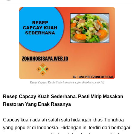
Profil Anwar Hafid, Politisi Yang Mernjadi Gubernur Provinsi Sulawesi
Tengah
Resep Pesmol Ikan Mas, Makanan Khas Sunda Dengan Rasa Yang
Enaknya Nagih
Arti Bendera Barbados, Negara Kepulauan Yang Terletak Di Kawasan
Karibia
Resep Capcay Kuah Sederhana(www.zonahobisaya.web.id)
Cara Daftar Danamon Mobile Banking, Mudah Banget Dan Lengkap
Resep Capcay Kuah Sederhana. Pasti Mirip Masakan
Restoran Yang Enak Rasanya
Caranya Disini
Capcay kuah adalah salah satu hidangan khas Tionghoa
7 Fakta Elbaph One Piece, Menjadi Tempat Yang Sangat Ingin
yang populer di Indonesia. Hidangan ini terdiri dari berbagai