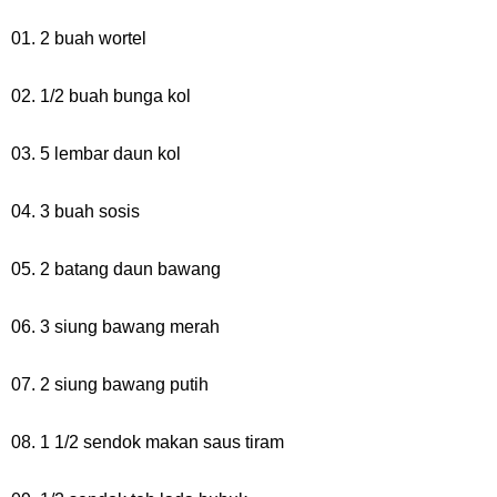
7 Fakta Queen One Piece, All Star Yang Jadi Penanggung Jawab
01. 2 buah wortel
Penjara Udon
02. 1/2 buah bunga kol
7 Fakta Brook One Piece, Mantan Kapten Yang Poster Bountynya
03. 5 lembar daun kol
Poster Konser
04. 3 buah sosis
Resep Martabak Manis, Cemilan Enak Yang Memiliki Nama Lain
05. 2 batang daun bawang
Terang Bulan
06. 3 siung bawang merah
Friday, 7 August
07. 2 siung bawang putih
08. 1 1/2 sendok makan saus tiram