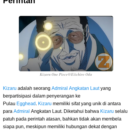
Perintah
Kizaru One Piece@Eiichiro Oda
Kizaru
adalah seorang
Admiral
Angkatan Laut
yang
berpartisipasi dalam penyerangan ke
Pulau
Egghead
.
Kizaru
memiliki sifat yang unik di antara
para
Admiral
Angkatan Laut. Diketahui bahwa
Kizaru
selalu
patuh pada perintah atasan, bahkan tidak akan membela
siapa pun, meskipun memiliki hubungan dekat dengan