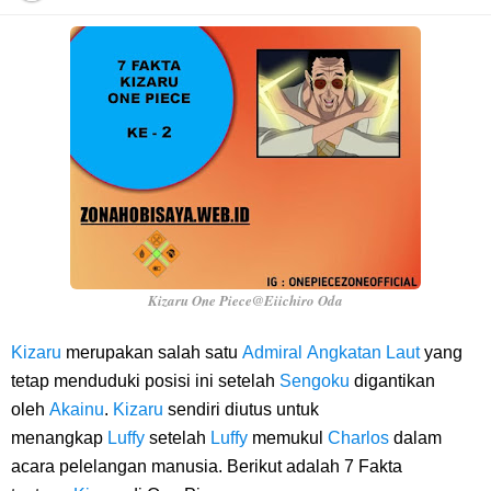
Cara Daftar Telegram Di Laptop Atau Komputer Kalian Dengan
Sangat Mudah
7 Fakta Franky One Piece, Pernah Dapat Tawaran Buah Iblis Mera
Mera No Mi
Profil Anwar Hafid, Politisi Yang Mernjadi Gubernur Provinsi Sulawesi
Tengah
Kizaru One Piece@Eiichiro Oda
Resep Pesmol Ikan Mas, Makanan Khas Sunda Dengan Rasa Yang
Kizaru
merupakan salah satu
Admiral
Angkatan Laut
yang
tetap menduduki posisi ini setelah
Sengoku
digantikan
Enaknya Nagih
oleh
Akainu
.
Kizaru
sendiri diutus untuk
menangkap
Luffy
setelah
Luffy
memukul
Charlos
dalam
Arti Bendera Barbados, Negara Kepulauan Yang Terletak Di Kawasan
acara pelelangan manusia. Berikut adalah 7 Fakta