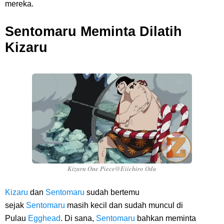
mereka.
Sentomaru Meminta Dilatih
Kizaru
Kizaru One Piece@Eiichiro Oda
Kizaru
dan
Sentomaru
sudah bertemu
sejak
Sentomaru
masih kecil dan sudah muncul di
Pulau
Egghead
. Di sana,
Sentomaru
bahkan meminta