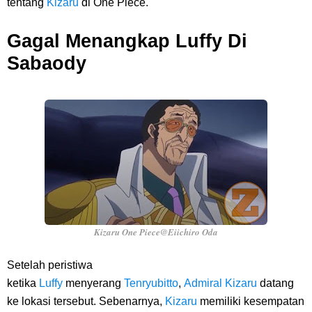
tentang
Kizaru
di One Piece.
Karibia
Gagal Menangkap Luffy Di
Cara Daftar Danamon Mobile Banking, Mudah Banget Dan Lengkap
Sabaody
Caranya Disini
7 Fakta Elbaph One Piece, Menjadi Tempat Yang Sangat Ingin
Dikunjungi Usopp
7 Fakta Ivankov One Piece, Orang Yang Mampu Menipu Sensor
Wanita Milik Sanji
Kizaru One Piece@Eiichiro Oda
7 Klub Pertama Yang Menjuarai Liga Champions, Apa Klub Jagoan
Setelah peristiwa
Kamu Termasuk
ketika
Luffy
menyerang
Tenryubitto
,
Admiral
Kizaru
datang
ke lokasi tersebut. Sebenarnya,
Kizaru
memiliki kesempatan