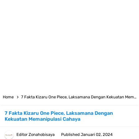
Cara Pindahkan WA Dari Android Ke Iphone, Sangat Gampang Untuk
Kamu Lakukan
7 Fakta Big Mom One Piece, Yonko Yang Punya Bounty Yang Tinggi
Sejak Muda
7 Fakta Yamato One Piece, Anak Kaido Yang Sangat Kagum Pada
Kozuki Oden
7 Satelit Buatan Pertama Di Dunia, Tongak Sejarah Imlu
Home
7 Fakta Kizaru One Piece, Laksamana Dengan Kekuatan Memanipulasi Cahaya
Pengetahuan Manusia
7 Fakta Kizaru One Piece, Laksamana Dengan
Kekuatan Memanipulasi Cahaya
Arti Bendera Moldova, Negara Tanpa Pantai Yang Pernah Jadi Bagian
Uni Soviet
Editor
Zonahobisaya
Published
Januari 02, 2024