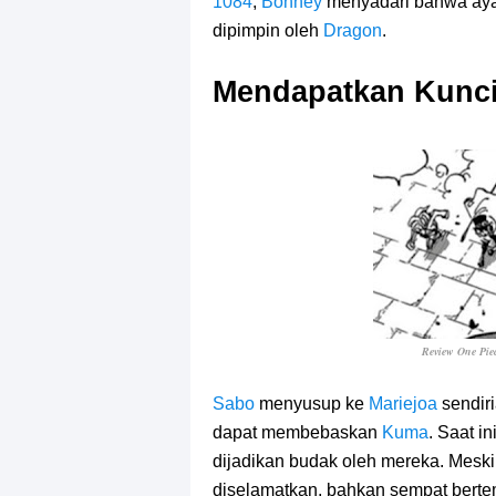
1084
,
Bonney
menyadari bahwa aya
dipimpin oleh
Dragon
.
Mendapatkan Kunc
Review One Pie
Sabo
menyusup ke
Mariejoa
sendir
dapat membebaskan
Kuma
. Saat in
dijadikan budak oleh mereka. Mesk
diselamatkan, bahkan sempat berte