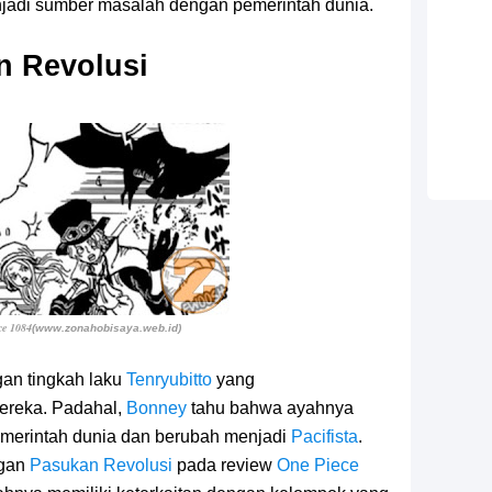
jadi sumber masalah dengan pemerintah dunia.
n Revolusi
ce 1084
(www.zonahobisaya.web.id)
an tingkah laku
Tenryubitto
yang
ereka. Padahal,
Bonney
tahu bahwa ayahnya
emerintah dunia dan berubah menjadi
Pacifista
.
ngan
Pasukan Revolusi
pada
review
One Piece