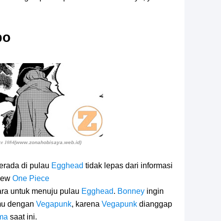
bo
ce 1084
(www.zonahobisaya.web.id)
berada di pulau
Egghead
tidak lepas dari informasi
iew
One Piece
ara untuk menuju pulau
Egghead
.
Bonney
ingin
emu dengan
Vegapunk
, karena
Vegapunk
dianggap
ma
saat ini.