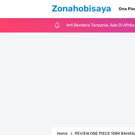
Zonahobisaya
One Pi
Arti Bendera Tanzania, Ada Di Afr
Cara Pindahkan WA Dari Android K
7 Fakta Big Mom One Piece, Yonko 
7 Fakta Yamato One Piece, Anak Ka
7 Satelit Buatan Pertama Di Dunia
Arti Bendera Moldova, Negara Tanpa
Cara Daftar Telegram Di Laptop At
7 Fakta Franky One Piece, Pernah D
Home
REVIEW ONE PIECE 1084 BAHAS