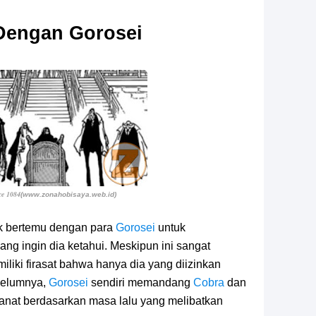
Dengan Gorosei
ce 1084
(www.zonahobisaya.web.id)
k bertemu dengan para
Gorosei
untuk
g ingin dia ketahui. Meskipun ini sangat
emiliki firasat bahwa hanya dia yang diizinkan
belumnya,
Gorosei
sendiri memandang
Cobra
dan
nat berdasarkan masa lalu yang melibatkan