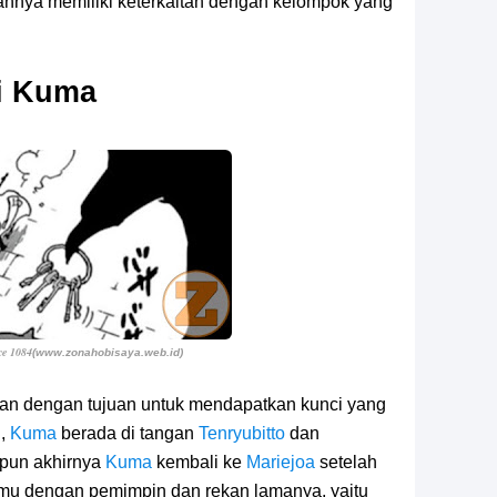
hnya memiliki keterkaitan dengan kelompok yang
i Kuma
ce 1084
(www.zonahobisaya.web.id)
ian dengan tujuan untuk mendapatkan kunci yang
i,
Kuma
berada di tangan
Tenryubitto
dan
ipun akhirnya
Kuma
kembali ke
Mariejoa
setelah
mu dengan pemimpin dan rekan lamanya, yaitu