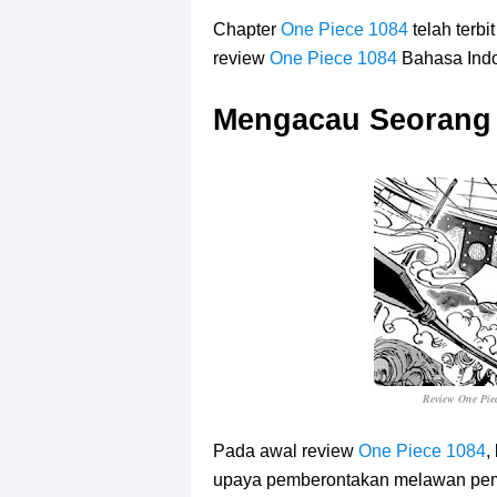
7 Fakta Gaban One Piece, Orang Yan
Chapter
One Piece 1084
telah terbi
Profil Slamet Rahardjo, Aktor Deng
review
One Piece 1084
Bahasa Ind
Resep Roti Panggang, Sangat Muda
Mengacau Seorang 
Arti Bendera Seychelles, Negara Ke
Cara Bayar Akulaku Lewat Gopay, S
7 Fakta Queen One Piece, All Star
7 Fakta Brook One Piece, Mantan K
Resep Martabak Manis, Cemilan Ena
Review One Pie
Pada awal review
One Piece 1084
,
upaya pemberontakan melawan pem