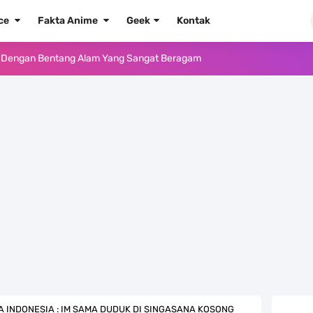
ece
Fakta Anime
Geek
Kontak
ika Dengan Bentang Alam Yang Sangat Beragam
e Iphone, Sangat Gampang Untuk Kamu Lakukan
Yang Punya Bounty Yang Tinggi Sejak Muda
ido Yang Sangat Kagum Pada Kozuki Oden
, Tongak Sejarah Imlu Pengetahuan Manusia
 Pantai Yang Pernah Jadi Bagian Uni Soviet
au Komputer Kalian Dengan Sangat Mudah
apat Tawaran Buah Iblis Mera Mera No Mi
A INDONESIA : IM SAMA DUDUK DI SINGASANA KOSONG