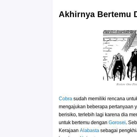
Akhirnya Bertemu 
Review One Pie
Cobra
sudah memiliki rencana untu
mengajukan beberapa pertanyaan yan
berisiko, terlebih lagi karena dia m
untuk bertemu dengan
Gorosei
. Se
Kerajaan
Alabasta
sebagai pengkhia