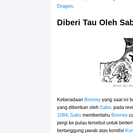
Dragon
.
Diberi Tau Oleh Sa
Review One Pie
Keberadaan
Bonney
yang saat ini 
yang diberikan oleh
Sabo
. pada
rev
,
1084
Sabo
memberitahu
Bonney
c
pergi ke pulau tersebut untuk bert
bertanggung jawab atas kondisi
Ku