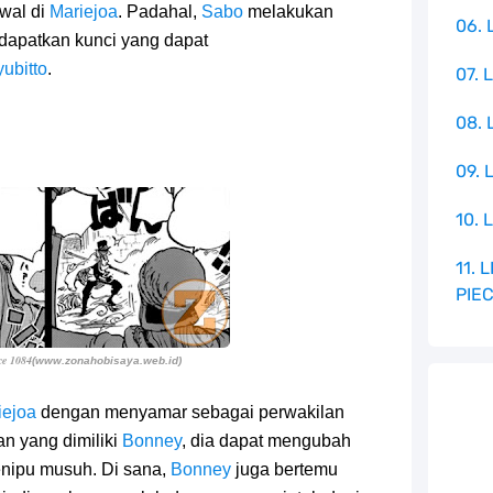
wal di
Mariejoa
. Padahal,
Sabo
melakukan
06. 
dapatkan kunci yang dapat
yubitto
.
07. 
08.
09. 
10. 
11.
PIE
ce 1084
(www.zonahobisaya.web.id)
iejoa
dengan menyamar sebagai perwakilan
n yang dimiliki
Bonney
, dia dapat mengubah
enipu musuh. Di sana,
Bonney
juga bertemu