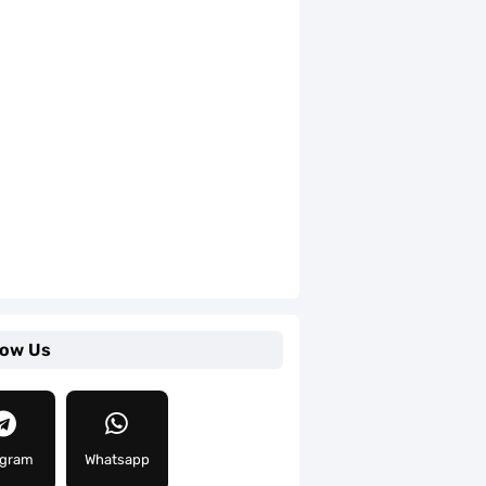
low Us
egram
Whatsapp