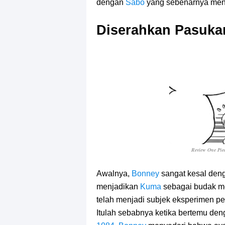
dengan
Sabo
yang sebenarnya men
Diserahkan Pasuka
Review One Pie
Awalnya,
Bonney
sangat kesal deng
menjadikan
Kuma
sebagai budak m
telah menjadi subjek eksperimen p
Itulah sebabnya ketika bertemu de