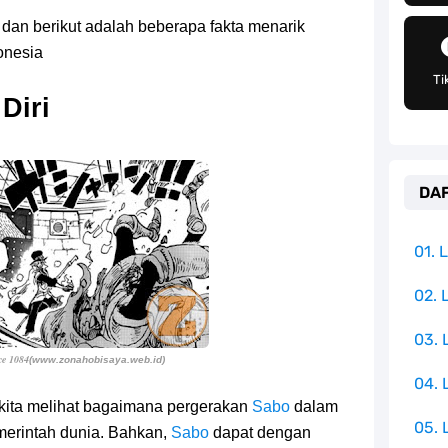
g Telah Memberikan Kunci Borgol Milik Loki
t dan berikut adalah beberapa fakta menarik
an Peran Penting Dalam Perfilman Indonesia
onesia
Ti
h Untuk Menjadi Cemilan Bersama Keluarga
Diri
pulauan Yang Terletak Di Samudra Hindia
DAF
angat Mudah Dan Tidak Ribet Sama Sekali
 Yang Jadi Penanggung Jawab Penjara Udon
01.
apten Yang Poster Bountynya Poster Konser
02. 
03.
k Yang Memiliki Nama Lain Terang Bulan
ce 1084
(www.zonahobisaya.web.id)
04.
 kita melihat bagaimana pergerakan
Sabo
dalam
05. 
erintah dunia. Bahkan,
Sabo
dapat dengan