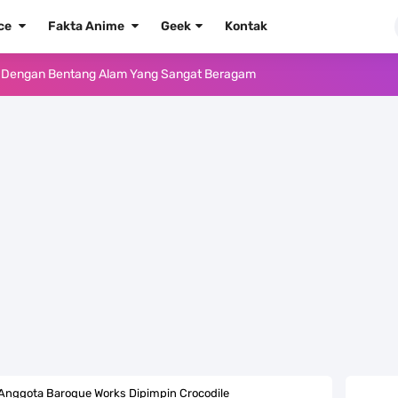
ece
Fakta Anime
Geek
Kontak
ika Dengan Bentang Alam Yang Sangat Beragam
e Iphone, Sangat Gampang Untuk Kamu Lakukan
Yang Punya Bounty Yang Tinggi Sejak Muda
ido Yang Sangat Kagum Pada Kozuki Oden
, Tongak Sejarah Imlu Pengetahuan Manusia
 Pantai Yang Pernah Jadi Bagian Uni Soviet
au Komputer Kalian Dengan Sangat Mudah
apat Tawaran Buah Iblis Mera Mera No Mi
, Anggota Baroque Works Dipimpin Crocodile