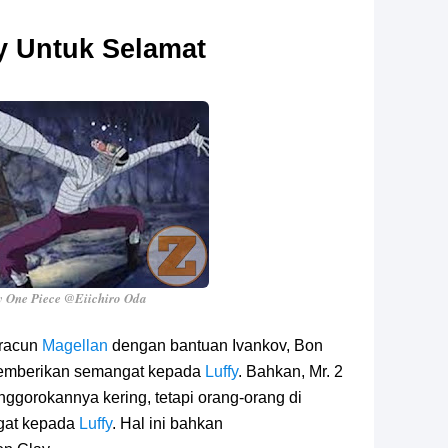
y Untuk Selamat
 One Piece @Eiichiro Oda
 racun
Magellan
dengan bantuan Ivankov, Bon
memberikan semangat kepada
Luffy
. Bahkan, Mr. 2
ggorokannya kering, tetapi orang-orang di
ngat kepada
Luffy
. Hal ini bahkan