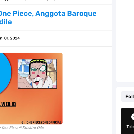
ernjadi Gubernur Provinsi Sulawesi Tengah
 One Piece, Anggota Baroque
dile
Khas Sunda Dengan Rasa Yang Enaknya Nagih
lauan Yang Terletak Di Kawasan Karibia
ni 01, 2024
g, Mudah Banget Dan Lengkap Caranya Disini
Tempat Yang Sangat Ingin Dikunjungi Usopp
ang Mampu Menipu Sensor Wanita Milik Sanji
ga Champions, Apa Klub Jagoan Kamu Termasuk
Fol
an Yang Berada Di Kawasan Pasifik Barat
 Sangat Mudah Untuk Kamu Lakukan Sendiri
Tel
 One Piece @Eiichiro Oda