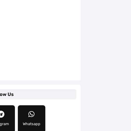
low Us
egram
Whatsapp