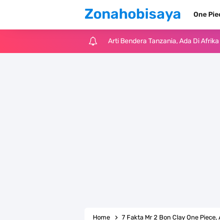
Zonahobisaya
One Pi
Arti Bendera Tanzania, Ada Di Afr
Cara Pindahkan WA Dari Android K
7 Fakta Big Mom One Piece, Yonko 
7 Fakta Yamato One Piece, Anak Ka
7 Satelit Buatan Pertama Di Dunia
Arti Bendera Moldova, Negara Tanpa
Cara Daftar Telegram Di Laptop At
7 Fakta Franky One Piece, Pernah D
Home
7 Fakta Mr 2 Bon Clay One Piece