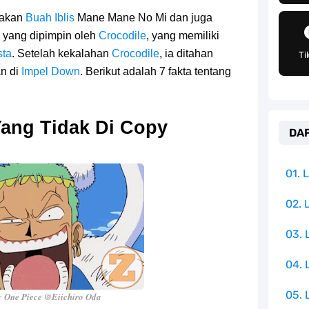
g Telah Memberikan Kunci Borgol Milik Loki
makan
Buah Iblis
Mane Mane No Mi dan juga
yang dipimpin oleh
an Peran Penting Dalam Perfilman Indonesia
Crocodile
, yang memiliki
sta
. Setelah kekalahan
Crocodile
, ia ditahan
Ti
h Untuk Menjadi Cemilan Bersama Keluarga
n di
Impel Down
. Berikut adalah 7 fakta tentang
pulauan Yang Terletak Di Samudra Hindia
Yang Tidak Di Copy
DAF
angat Mudah Dan Tidak Ribet Sama Sekali
 Yang Jadi Penanggung Jawab Penjara Udon
01.
apten Yang Poster Bountynya Poster Konser
02. 
03.
k Yang Memiliki Nama Lain Terang Bulan
04.
05. 
 One Piece @Eiichiro Oda