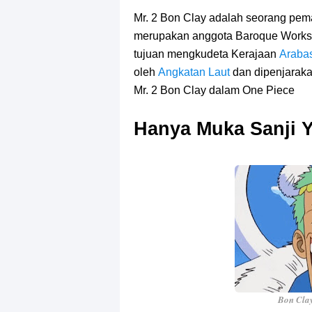
7 Fakta Gaban One Piece, Orang Yan
Mr. 2 Bon Clay adalah seorang pe
merupakan anggota Baroque Works 
Profil Slamet Rahardjo, Aktor Deng
tujuan mengkudeta Kerajaan
Araba
Resep Roti Panggang, Sangat Muda
oleh
Angkatan Laut
dan dipenjaraka
Mr. 2 Bon Clay dalam One Piece
Arti Bendera Seychelles, Negara Ke
Hanya Muka Sanji 
Cara Bayar Akulaku Lewat Gopay, S
7 Fakta Queen One Piece, All Star
7 Fakta Brook One Piece, Mantan K
Resep Martabak Manis, Cemilan Ena
Bon Clay