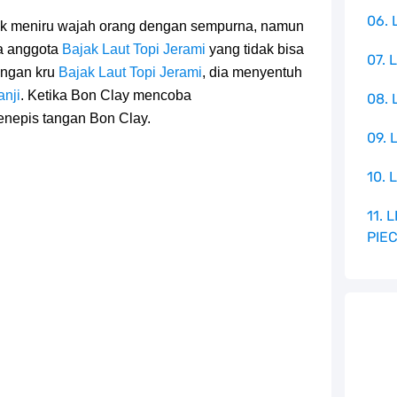
06. 
k meniru wajah orang dengan sempurna, namun
a anggota
Bajak Laut Topi Jerami
yang tidak bisa
07. 
engan kru
Bajak Laut Topi Jerami
, dia menyentuh
anji
. Ketika Bon Clay mencoba
08.
nepis tangan Bon Clay.
09. 
10. 
11.
PIE