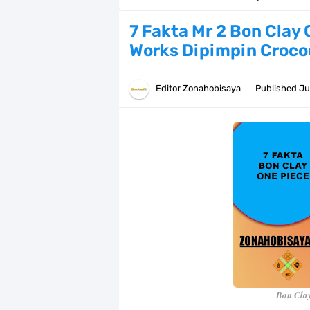
Profil Anwar Hafid, Politisi Yang M
7 Fakta Mr 2 Bon Clay
Works Dipimpin Croco
Resep Pesmol Ikan Mas, Makanan 
Arti Bendera Barbados, Negara Kepu
Editor
Zonahobisaya
Published
Ju
Cara Daftar Danamon Mobile Bankin
7 Fakta Elbaph One Piece, Menjadi 
7 Fakta Ivankov One Piece, Orang Y
7 Klub Pertama Yang Menjuarai Li
Arti Bendera Palau, Negara Kepulau
Cara Membuat Linktree Instagram,
Bon Clay