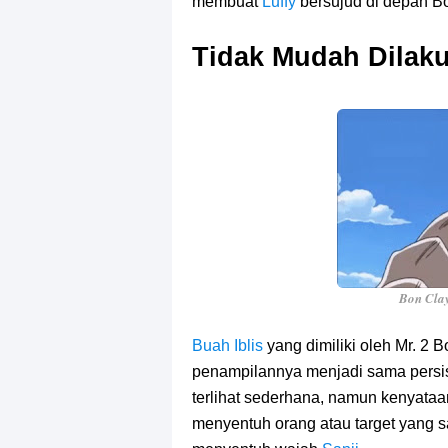
membuat
Luffy
bersujud di depan B
Tidak Mudah Dilak
Bon Clay
Buah Iblis
yang dimiliki oleh Mr. 
penampilannya menjadi sama persis
terlihat sederhana, namun kenyata
menyentuh orang atau target yang sa