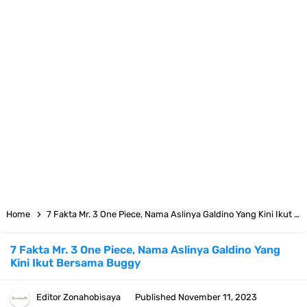
7 Fakta Big Mom One Piece, Yonko Yang Punya Bounty Yang Tinggi
Sejak Muda
7 Fakta Yamato One Piece, Anak Kaido Yang Sangat Kagum Pada
Kozuki Oden
7 Satelit Buatan Pertama Di Dunia, Tongak Sejarah Imlu
Pengetahuan Manusia
Arti Bendera Moldova, Negara Tanpa Pantai Yang Pernah Jadi Bagian
Home
7 Fakta Mr. 3 One Piece, Nama Aslinya Galdino Yang Kini Ikut Bersama Buggy
Uni Soviet
7 Fakta Mr. 3 One Piece, Nama Aslinya Galdino Yang
Kini Ikut Bersama Buggy
Cara Daftar Telegram Di Laptop Atau Komputer Kalian Dengan
Sangat Mudah
Editor
Zonahobisaya
Published
November 11, 2023