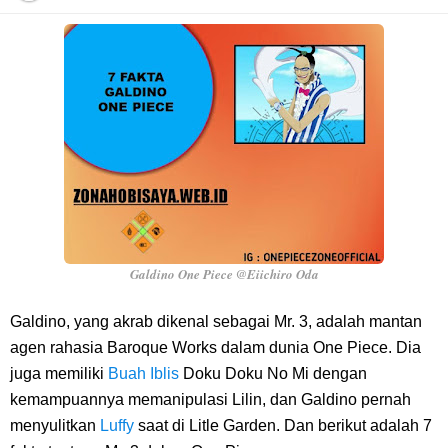
7 Fakta Franky One Piece, Pernah Dapat Tawaran Buah Iblis Mera
Mera No Mi
Profil Anwar Hafid, Politisi Yang Mernjadi Gubernur Provinsi Sulawesi
Tengah
Resep Pesmol Ikan Mas, Makanan Khas Sunda Dengan Rasa Yang
Enaknya Nagih
Galdino One Piece @Eiichiro Oda
Arti Bendera Barbados, Negara Kepulauan Yang Terletak Di Kawasan
Galdino, yang akrab dikenal sebagai Mr. 3, adalah mantan
agen rahasia Baroque Works dalam dunia One Piece. Dia
Karibia
juga memiliki
Buah Iblis
Doku Doku No Mi dengan
kemampuannya memanipulasi Lilin, dan Galdino pernah
Cara Daftar Danamon Mobile Banking, Mudah Banget Dan Lengkap
menyulitkan
Luffy
saat di Litle Garden. Dan berikut adalah 7