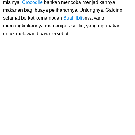
Cara Membuat Linktree Instagram, Sangat Mudah Untuk Kamu
misinya.
Crocodile
bahkan mencoba menjadikannya
makanan bagi buaya peliharannya. Untungnya, Galdino
Lakukan Sendiri
selamat berkat kemampuan
Buah Iblis
nya yang
memungkinkannya memanipulasi lilin, yang digunakan
7 Fakta Gaban One Piece, Orang Yang Telah Memberikan Kunci Borgol
untuk melawan buaya tersebut.
Milik Loki
Profil Slamet Rahardjo, Aktor Dengan Peran Penting Dalam Perfilman
Indonesia
Resep Roti Panggang, Sangat Mudah Untuk Menjadi Cemilan
Bersama Keluarga
Arti Bendera Seychelles, Negara Kepulauan Yang Terletak Di
Samudra Hindia