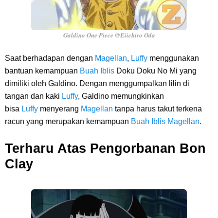
Galdino One Piece @Eiichiro Oda
Saat berhadapan dengan
Magellan
,
Luffy
menggunakan
bantuan kemampuan
Buah Iblis
Doku Doku No Mi yang
dimiliki oleh Galdino. Dengan menggumpalkan lilin di
tangan dan kaki
Luffy
, Galdino memungkinkan
bisa
Luffy
menyerang
Magellan
tanpa harus takut terkena
racun yang merupakan kemampuan
Buah Iblis
Magellan
.
Terharu Atas Pengorbanan Bon
Clay