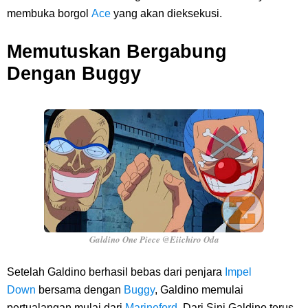
membuka borgol
Ace
yang akan dieksekusi.
Memutuskan Bergabung
Dengan Buggy
Galdino One Piece @Eiichiro Oda
Setelah Galdino berhasil bebas dari penjara
Impel
Down
bersama dengan
Buggy
, Galdino memulai
pertualangan mulai dari
Marineford
. Dari Sini Galdino terus