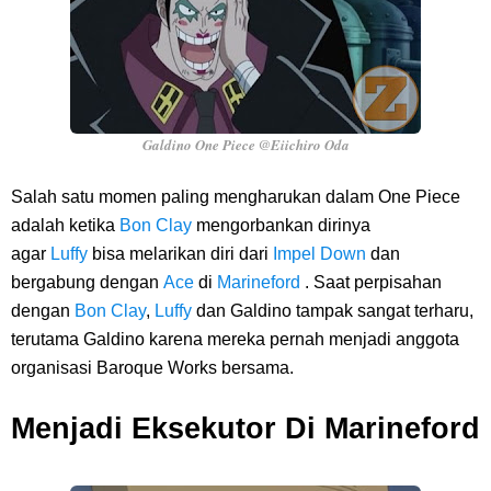
Galdino One Piece @Eiichiro Oda
Salah satu momen paling mengharukan dalam One Piece
adalah ketika
Bon Clay
mengorbankan dirinya
agar
Luffy
bisa melarikan diri dari
Impel Down
dan
bergabung dengan
Ace
di
Marineford
. Saat perpisahan
dengan
Bon Clay
,
Luffy
dan Galdino tampak sangat terharu,
terutama Galdino karena mereka pernah menjadi anggota
organisasi Baroque Works bersama.
Menjadi Eksekutor Di Marineford