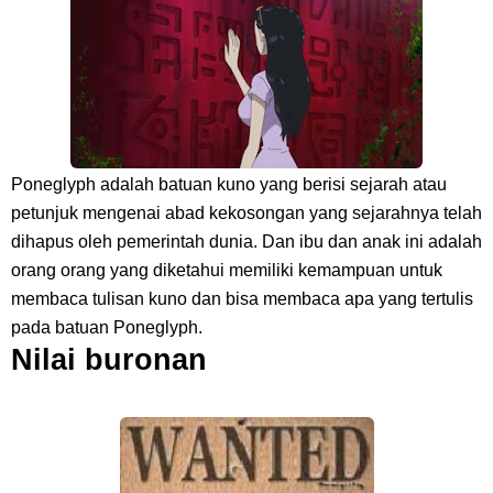
Arti Bendera Seychelles, Negara Kepulauan Yang Terletak Di
Samudra Hindia
Cara Bayar Akulaku Lewat Gopay, Sangat Mudah Dan Tidak Ribet
Sama Sekali
Poneglyph adalah batuan kuno yang berisi sejarah atau
7 Fakta Queen One Piece, All Star Yang Jadi Penanggung Jawab
petunjuk mengenai abad kekosongan yang sejarahnya telah
dihapus oleh pemerintah dunia. Dan ibu dan anak ini adalah
Penjara Udon
orang orang yang diketahui memiliki kemampuan untuk
membaca tulisan kuno dan bisa membaca apa yang tertulis
7 Fakta Brook One Piece, Mantan Kapten Yang Poster Bountynya
pada batuan Poneglyph.
Nilai buronan
Poster Konser
7 Kapal Pesiar Terberat Di Dunia, Simbol Ambisi Industri Pariwisata
Laut