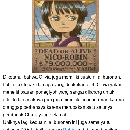
Arti Bendera Yunani, Negara Yang Terkenal Salah Satu Pusat
Peradaban Kuno
Cara Pindahkan WA Dari Android Ke Iphone, Sangat Gampang Untuk
Kamu Lakukan
7 Fakta Big Mom One Piece, Yonko Yang Punya Bounty Yang Tinggi
Diketahui bahwa Olivia juga memiliki suatu nilai buronan,
Sejak Muda
hal ini tak lepas dari apa yang dilakukan oleh Olivia yakni
meneliti batuan poneglyph yang sangat dilarang untuk
Thursday, 6 August
diteliti dan anaknya pun juga memiliki nilai buronan karena
dianggap berbahaya karena merupakan satu satunya
penduduk Ohara yang selamat.
Uniknya lagi kedua nilai buronan ini juga sama yaitu
sebesar 79 juta belly, namun
Robin
sudah mendapatkan