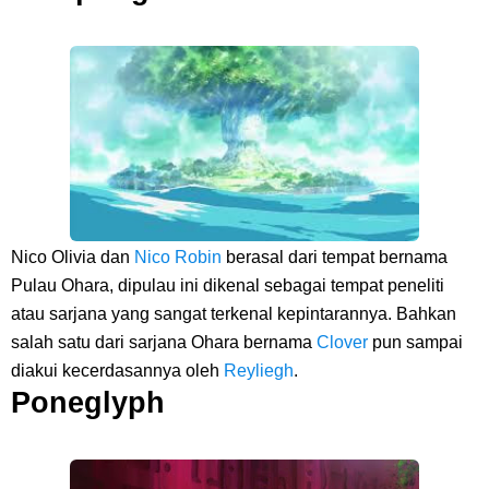
Pasifik Barat
Cara Membuat Linktree Instagram, Sangat Mudah Untuk Kamu
Lakukan Sendiri
7 Fakta Gaban One Piece, Orang Yang Telah Memberikan Kunci Borgol
Milik Loki
Nico Olivia dan
Nico Robin
berasal dari tempat bernama
Profil Slamet Rahardjo, Aktor Dengan Peran Penting Dalam Perfilman
Pulau Ohara, dipulau ini dikenal sebagai tempat peneliti
atau sarjana yang sangat terkenal kepintarannya. Bahkan
Indonesia
salah satu dari sarjana Ohara bernama
Clover
pun sampai
diakui kecerdasannya oleh
Reyliegh
.
Resep Roti Panggang, Sangat Mudah Untuk Menjadi Cemilan
Poneglyph
Bersama Keluarga