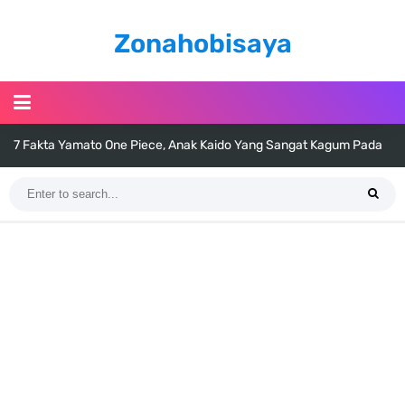
Zonahobisaya
7 Fakta Yamato One Piece, Anak Kaido Yang Sangat Kagum Pada
Kozuki Oden
7 Satelit Buatan Pertama Di Dunia, Tongak Sejarah Imlu
Pengetahuan Manusia
Arti Bendera Moldova, Negara Tanpa Pantai Yang Pernah Jadi Bagian
Uni Soviet