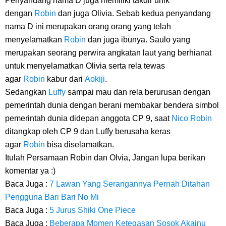
Penyandang nama D juga memiliki takdir unik
dengan
Robin
dan juga Olivia. Sebab kedua penyandang
nama D ini merupakan orang orang yang telah
menyelamatkan
Robin
dan juga ibunya. Saulo yang
merupakan seorang perwira angkatan laut yang berhianat
untuk menyelamatkan Olivia serta rela tewas
agar
Robin
kabur dari
Aokiji
.
Sedangkan
Luffy
sampai mau dan rela berurusan dengan
pemerintah dunia dengan berani membakar bendera simbol
pemerintah dunia didepan anggota CP 9, saat
Nico Robin
ditangkap oleh CP 9 dan Luffy berusaha keras
agar
Robin
bisa diselamatkan.
Itulah Persamaan Robin dan Olvia, Jangan lupa berikan
komentar ya :)
Baca Juga :
7 Lawan Yang Serangannya Pernah Ditahan
Pengguna Bari Bari No Mi
Baca Juga :
5 Jurus Shiki One Piece
Baca Juga :
Beberapa Momen Ketegasan Sosok Akainu