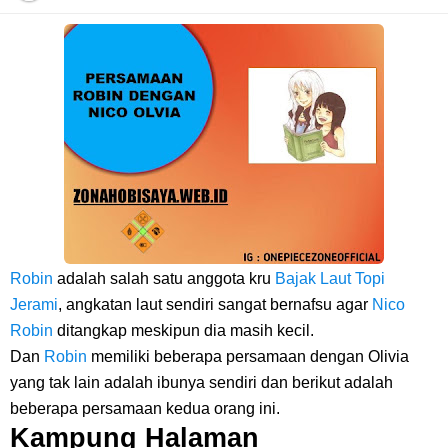
Cara Daftar Danamon Mobile Banking, Mudah Banget Dan Lengkap
Caranya Disini
7 Fakta Elbaph One Piece, Menjadi Tempat Yang Sangat Ingin
Dikunjungi Usopp
7 Fakta Ivankov One Piece, Orang Yang Mampu Menipu Sensor
Wanita Milik Sanji
Robin
adalah salah satu anggota kru
Bajak Laut Topi
Jerami
, angkatan laut sendiri sangat bernafsu agar
Nico
7 Klub Pertama Yang Menjuarai Liga Champions, Apa Klub Jagoan
Robin
ditangkap meskipun dia masih kecil.
Dan
Robin
memiliki beberapa persamaan dengan Olivia
Kamu Termasuk
yang tak lain adalah ibunya sendiri dan berikut adalah
beberapa persamaan kedua orang ini.
Arti Bendera Palau, Negara Kepulauan Yang Berada Di Kawasan
Kampung Halaman