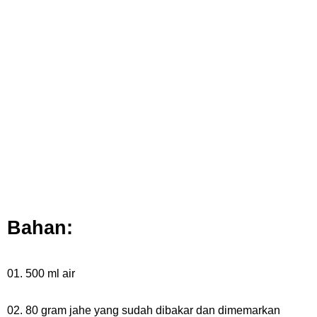
7 Kapal Pesiar Terberat Di Dunia, Simbol Ambisi Industri Pariwisata
Laut
Arti Bendera Tanzania, Ada Di Afrika Dengan Bentang Alam Yang
Sangat Beragam
Cara Pindahkan WA Dari Android Ke Iphone, Sangat Gampang Untuk
Kamu Lakukan
Bahan:
Friday, 7 August
01. 500 ml air
02. 80 gram jahe yang sudah dibakar dan dimemarkan