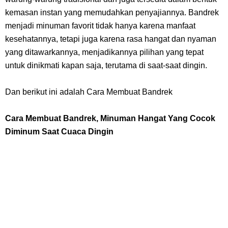
Resep Roti Panggang, Sangat Mudah Untuk Menjadi Cemilan
kemasan instan yang memudahkan penyajiannya. Bandrek
Bersama Keluarga
menjadi minuman favorit tidak hanya karena manfaat
kesehatannya, tetapi juga karena rasa hangat dan nyaman
Arti Bendera Seychelles, Negara Kepulauan Yang Terletak Di
yang ditawarkannya, menjadikannya pilihan yang tepat
untuk dinikmati kapan saja, terutama di saat-saat dingin.
Samudra Hindia
Dan berikut ini adalah Cara Membuat Bandrek
Cara Bayar Akulaku Lewat Gopay, Sangat Mudah Dan Tidak Ribet
Cara Membuat Bandrek, Minuman Hangat Yang Cocok
Sama Sekali
Diminum Saat Cuaca Dingin
7 Fakta Queen One Piece, All Star Yang Jadi Penanggung Jawab
Penjara Udon
7 Fakta Brook One Piece, Mantan Kapten Yang Poster Bountynya
Poster Konser