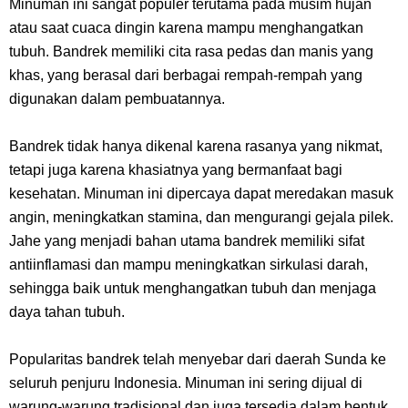
Minuman ini sangat populer terutama pada musim hujan
Kamu Termasuk
atau saat cuaca dingin karena mampu menghangatkan
tubuh. Bandrek memiliki cita rasa pedas dan manis yang
Arti Bendera Palau, Negara Kepulauan Yang Berada Di Kawasan
khas, yang berasal dari berbagai rempah-rempah yang
digunakan dalam pembuatannya.
Pasifik Barat
Bandrek tidak hanya dikenal karena rasanya yang nikmat,
Cara Membuat Linktree Instagram, Sangat Mudah Untuk Kamu
tetapi juga karena khasiatnya yang bermanfaat bagi
Lakukan Sendiri
kesehatan. Minuman ini dipercaya dapat meredakan masuk
angin, meningkatkan stamina, dan mengurangi gejala pilek.
7 Fakta Gaban One Piece, Orang Yang Telah Memberikan Kunci Borgol
Jahe yang menjadi bahan utama bandrek memiliki sifat
antiinflamasi dan mampu meningkatkan sirkulasi darah,
Milik Loki
sehingga baik untuk menghangatkan tubuh dan menjaga
daya tahan tubuh.
Profil Slamet Rahardjo, Aktor Dengan Peran Penting Dalam Perfilman
Popularitas bandrek telah menyebar dari daerah Sunda ke
Indonesia
seluruh penjuru Indonesia. Minuman ini sering dijual di
warung-warung tradisional dan juga tersedia dalam bentuk