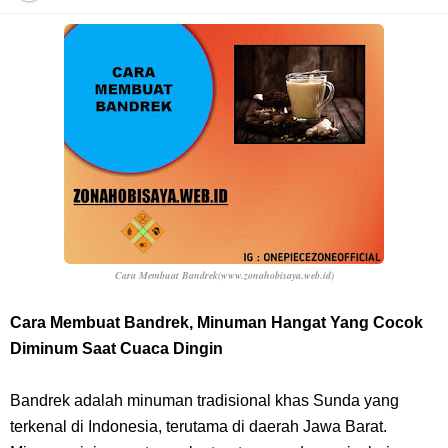
Arti Bendera Barbados, Negara Kepulauan Yang Terletak Di Kawasan
Karibia
Cara Daftar Danamon Mobile Banking, Mudah Banget Dan Lengkap
Caranya Disini
7 Fakta Elbaph One Piece, Menjadi Tempat Yang Sangat Ingin
Dikunjungi Usopp
Cara Membuat Bandrek
(www.zonahobisaya.web.id)
7 Fakta Ivankov One Piece, Orang Yang Mampu Menipu Sensor
Cara Membuat Bandrek, Minuman Hangat Yang Cocok
Diminum Saat Cuaca Dingin
Wanita Milik Sanji
Bandrek adalah minuman tradisional khas Sunda yang
7 Klub Pertama Yang Menjuarai Liga Champions, Apa Klub Jagoan
terkenal di Indonesia, terutama di daerah Jawa Barat.