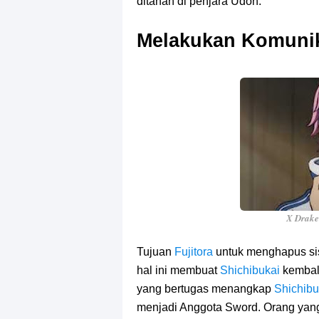
ditahan di penjara Udon.
Melakukan Komuni
X Drake
Tujuan
Fujitora
untuk menghapus s
hal ini membuat
Shichibukai
kembal
yang bertugas menangkap
Shichibu
menjadi Anggota Sword. Orang yang