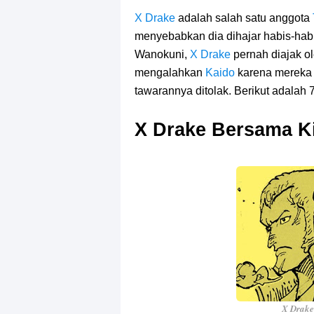
Resep Roti Panggang, Sangat Muda
X Drake
adalah salah satu anggota
menyebabkan dia dihajar habis-hab
Arti Bendera Seychelles, Negara Ke
Wanokuni,
X Drake
pernah diajak o
Cara Bayar Akulaku Lewat Gopay, S
mengalahkan
Kaido
karena mereka 
tawarannya ditolak. Berikut adalah 
7 Fakta Queen One Piece, All Star
X Drake Bersama K
7 Fakta Brook One Piece, Mantan K
7 Kapal Pesiar Terberat Di Dunia, Si
Arti Bendera Tanzania, Ada Di Afr
Cara Pindahkan WA Dari Android K
X Drake