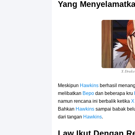
Yang Menyelamatka
X Drake
Meskipun
Hawkins
berhasil menan
melibatkan
Bepo
dan beberapa kru
namun rencana ini berbalik ketika
X
Bahkan
Hawkins
sampai babak belu
dari tangan
Hawkins
.
Law Ikut Dengan R