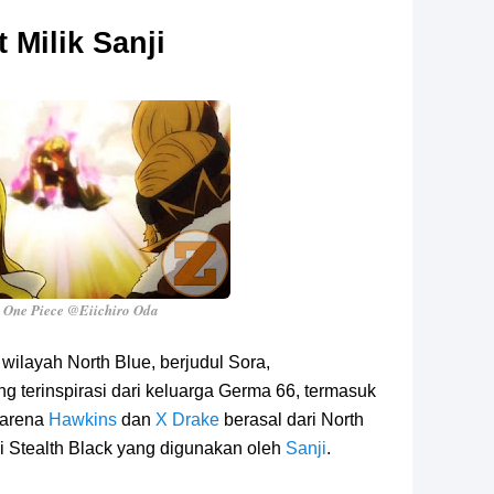
 Milik Sanji
 One Piece @Eiichiro Oda
 wilayah North Blue, berjudul Sora,
 terinspirasi dari keluarga Germa 66, termasuk
 karena
Hawkins
dan
X Drake
berasal dari North
 Stealth Black yang digunakan oleh
Sanji
.