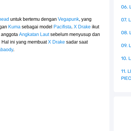
06. 
head
untuk bertemu dengan
Vegapunk
, yang
07. 
ngan
Kuma
sebagai model
Pacifista
.
X Drake
ikut
08.
i anggota
Angkatan Laut
sebelum menyusup dan
t. Hal ini yang membuat
X Drake
sadar saat
09. 
baody
.
10. 
11.
PIE