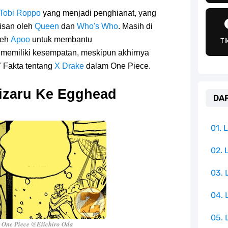
h Untuk Menjadi Cemilan Bersama Keluarga
Tobi Roppo
yang menjadi penghianat, yang
isan oleh
pulauan Yang Terletak Di Samudra Hindia
Queen
dan
Who's Who
. Masih di
leh
Apoo
untuk membantu
Ti
angat Mudah Dan Tidak Ribet Sama Sekali
memiliki kesempatan, meskipun akhirnya
7 Fakta tentang
X Drake
dalam One Piece.
 Yang Jadi Penanggung Jawab Penjara Udon
izaru Ke Egghead
DAF
apten Yang Poster Bountynya Poster Konser
mbol Ambisi Industri Pariwisata Laut
01.
ika Dengan Bentang Alam Yang Sangat Beragam
02. 
03.
e Iphone, Sangat Gampang Untuk Kamu Lakukan
04.
05. 
 One Piece @Eiichiro Oda