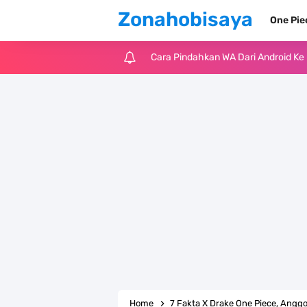
Zonahobisaya
One Pi
7 Fakta Big Mom One Piece, Yonko 
7 Fakta Yamato One Piece, Anak Ka
7 Satelit Buatan Pertama Di Dunia
Arti Bendera Moldova, Negara Tanpa
Cara Daftar Telegram Di Laptop At
7 Fakta Franky One Piece, Pernah D
Profil Anwar Hafid, Politisi Yang M
Resep Pesmol Ikan Mas, Makanan 
Home
7 Fakta X Drake One Piece, Anggo