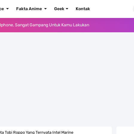
ece
Fakta Anime
Geek
Kontak
Yang Punya Bounty Yang Tinggi Sejak Muda
ido Yang Sangat Kagum Pada Kozuki Oden
, Tongak Sejarah Imlu Pengetahuan Manusia
 Pantai Yang Pernah Jadi Bagian Uni Soviet
au Komputer Kalian Dengan Sangat Mudah
apat Tawaran Buah Iblis Mera Mera No Mi
ernjadi Gubernur Provinsi Sulawesi Tengah
Khas Sunda Dengan Rasa Yang Enaknya Nagih
ta Tobi Roppo Yang Ternyata Intel Marine