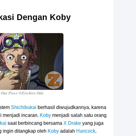
kasi Dengan Koby
 One Piece @Eiichiro Oda
istem
Shichibukai
berhasil diwujudkannya, karena
i menjadi incaran.
Koby
menjadi salah satu orang
kai
saat berbincang bersama
X Drake
yang juga
 ingin ditangkap oleh
Koby
adalah
Hancock
.