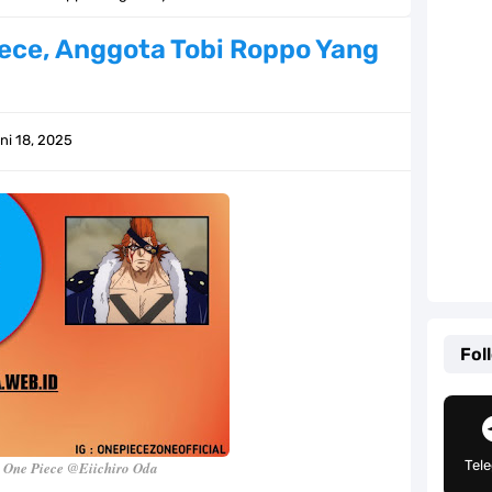
lauan Yang Terletak Di Kawasan Karibia
iece, Anggota Tobi Roppo Yang
g, Mudah Banget Dan Lengkap Caranya Disini
Tempat Yang Sangat Ingin Dikunjungi Usopp
ni 18, 2025
ang Mampu Menipu Sensor Wanita Milik Sanji
ga Champions, Apa Klub Jagoan Kamu Termasuk
an Yang Berada Di Kawasan Pasifik Barat
 Sangat Mudah Untuk Kamu Lakukan Sendiri
Fol
g Telah Memberikan Kunci Borgol Milik Loki
an Peran Penting Dalam Perfilman Indonesia
Tel
 One Piece @Eiichiro Oda