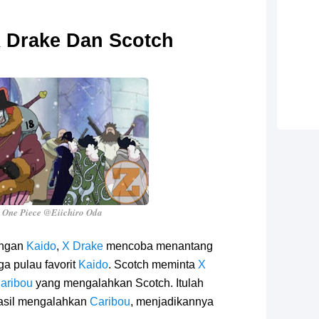
 Drake Dan Scotch
 One Piece @Eiichiro Oda
engan
Kaido
,
X Drake
mencoba menantang
ga pulau favorit
Kaido
. Scotch meminta
X
aribou
yang mengalahkan Scotch. Itulah
asil mengalahkan
Caribou
, menjadikannya