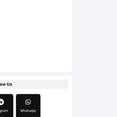
low Us
egram
Whatsapp