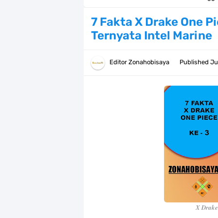
Arti Bendera Barbados, Negara Kepu
7 Fakta X Drake One P
Ternyata Intel Marine
Cara Daftar Danamon Mobile Bankin
7 Fakta Elbaph One Piece, Menjadi 
Editor
Zonahobisaya
Published
Ju
7 Fakta Ivankov One Piece, Orang Y
7 Klub Pertama Yang Menjuarai Li
Arti Bendera Palau, Negara Kepulau
Cara Membuat Linktree Instagram,
7 Fakta Gaban One Piece, Orang Yan
Profil Slamet Rahardjo, Aktor Deng
X Drake