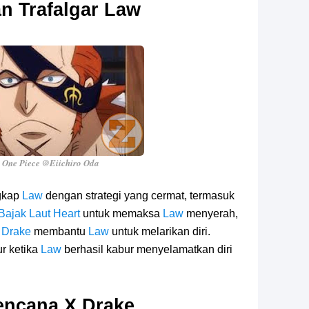
n Trafalgar Law
 One Piece @Eiichiro Oda
gkap
Law
dengan strategi yang cermat, termasuk
Bajak Laut Heart
untuk memaksa
Law
menyerah,
 Drake
membantu
Law
untuk melarikan diri.
r ketika
Law
berhasil kabur menyelamatkan diri
encana X Drake