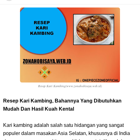
Cara Daftar Danamon Mobile Banking, Mudah Banget Dan Lengkap
Caranya Disini
7 Fakta Elbaph One Piece, Menjadi Tempat Yang Sangat Ingin
Dikunjungi Usopp
7 Fakta Ivankov One Piece, Orang Yang Mampu Menipu Sensor
Wanita Milik Sanji
Resep Kari Kambing(www.zonahobisaya.web.id)
7 Klub Pertama Yang Menjuarai Liga Champions, Apa Klub Jagoan
Resep Kari Kambing, Bahannya Yang Dibutuhkan
Mudah Dan Hasil Kuah Kental
Kamu Termasuk
Kari kambing adalah salah satu hidangan yang sangat
Arti Bendera Palau, Negara Kepulauan Yang Berada Di Kawasan
populer dalam masakan Asia Selatan, khususnya di India