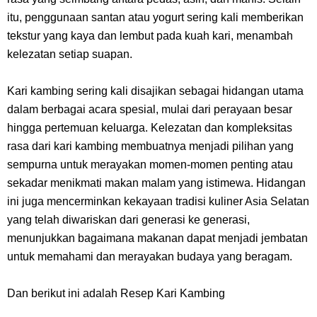
Arti Bendera Seychelles, Negara Kepulauan Yang Terletak Di
itu, penggunaan santan atau yogurt sering kali memberikan
Samudra Hindia
tekstur yang kaya dan lembut pada kuah kari, menambah
kelezatan setiap suapan.
Cara Bayar Akulaku Lewat Gopay, Sangat Mudah Dan Tidak Ribet
Kari kambing sering kali disajikan sebagai hidangan utama
Sama Sekali
dalam berbagai acara spesial, mulai dari perayaan besar
hingga pertemuan keluarga. Kelezatan dan kompleksitas
7 Fakta Queen One Piece, All Star Yang Jadi Penanggung Jawab
rasa dari kari kambing membuatnya menjadi pilihan yang
sempurna untuk merayakan momen-momen penting atau
Penjara Udon
sekadar menikmati makan malam yang istimewa. Hidangan
ini juga mencerminkan kekayaan tradisi kuliner Asia Selatan
7 Fakta Brook One Piece, Mantan Kapten Yang Poster Bountynya
yang telah diwariskan dari generasi ke generasi,
menunjukkan bagaimana makanan dapat menjadi jembatan
Poster Konser
untuk memahami dan merayakan budaya yang beragam.
Resep Martabak Manis, Cemilan Enak Yang Memiliki Nama Lain
Dan berikut ini adalah Resep Kari Kambing
Terang Bulan