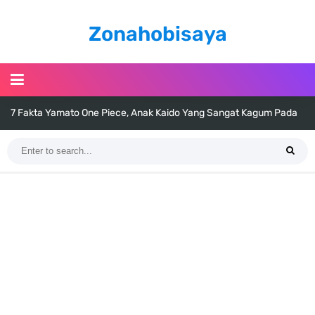
Zonahobisaya
7 Fakta Yamato One Piece, Anak Kaido Yang Sangat Kagum Pada
Kozuki Oden
7 Satelit Buatan Pertama Di Dunia, Tongak Sejarah Imlu
Pengetahuan Manusia
Arti Bendera Moldova, Negara Tanpa Pantai Yang Pernah Jadi Bagian
Uni Soviet