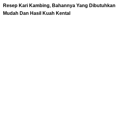
Resep Kari Kambing, Bahannya Yang Dibutuhkan
Arti Bendera Tanzania, Ada Di Afrika Dengan Bentang Alam Yang
Mudah Dan Hasil Kuah Kental
Sangat Beragam
Cara Pindahkan WA Dari Android Ke Iphone, Sangat Gampang Untuk
Kamu Lakukan
7 Fakta Big Mom One Piece, Yonko Yang Punya Bounty Yang Tinggi
Sejak Muda
Saturday, 8 August