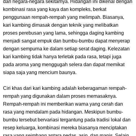
dan negara-negara sekitarnya. Hidangan ini dikenal dengan
Pasifik Barat
kombinasi rasa yang kaya dan kompleks, berkat
penggunaan rempah-rempah yang melimpah. Biasanya,
Cara Membuat Linktree Instagram, Sangat Mudah Untuk Kamu
kari kambing dimasak dengan teknik yang melibatkan
proses perebusan yang lama, sehingga daging kambing
Lakukan Sendiri
menjadi sangat empuk dan bumbu-bumbu dapat menyerap
7 Fakta Gaban One Piece, Orang Yang Telah Memberikan Kunci Borgol
dengan sempurna ke dalam setiap serat daging. Kelezatan
kari kambing tidak hanya terletak pada rasa, tetapi juga
Milik Loki
pada aroma yang menggugah selera dan dapat memikat
siapa saja yang mencium baunya.
Profil Slamet Rahardjo, Aktor Dengan Peran Penting Dalam Perfilman
Ciri khas dari kari kambing adalah keberagaman rempah-
Indonesia
rempah yang digunakan dalam proses memasaknya.
Rempah-rempah ini memberikan warna yang cerah dan
Resep Roti Panggang, Sangat Mudah Untuk Menjadi Cemilan
rasa yang mendalam pada hidangan. Meskipun bumbu-
bumbu tersebut bervariasi tergantung pada tradisi lokal dan
Bersama Keluarga
resep keluarga, kombinasi mereka biasanya menciptakan
rasa yang seimbang antara pedas, asin, dan manis. Selain