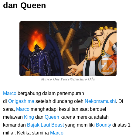
dan Queen
Marco One Piece@Eiichiro Oda
Marco
bergabung dalam pertempuran
di
Onigashima
setelah diundang oleh
Nekomamushi
. Di
sana,
Marco
menghadapi kesulitan saat berduel
melawan
King
dan
Queen
karena mereka adalah
komandan
Bajak Laut Beast
yang memiliki
Bounty
di atas 1
miliar. Ketika stamina
Marco