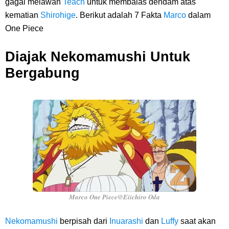
gagal melawan
Teach
untuk membalas dendam atas
Dikunjungi Usopp
kematian
Shirohige
. Berikut adalah 7 Fakta
Marco
dalam
One Piece
7 Fakta Ivankov One Piece, Orang Yang Mampu Menipu Sensor
Diajak Nekomamushi Untuk
Wanita Milik Sanji
Bergabung
7 Klub Pertama Yang Menjuarai Liga Champions, Apa Klub Jagoan
Kamu Termasuk
Arti Bendera Palau, Negara Kepulauan Yang Berada Di Kawasan
Pasifik Barat
Cara Membuat Linktree Instagram, Sangat Mudah Untuk Kamu
Marco One Piece@Eiichiro Oda
Lakukan Sendiri
Nekomamushi
berpisah dari
Inuarashi
dan
Luffy
saat akan