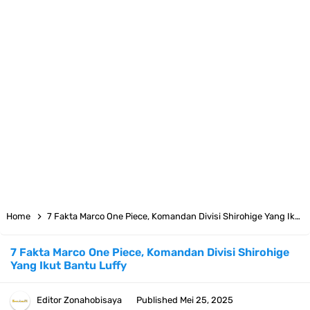
7 Fakta Yamato One Piece, Anak Kaido Yang Sangat Kagum Pada
Kozuki Oden
7 Satelit Buatan Pertama Di Dunia, Tongak Sejarah Imlu
Pengetahuan Manusia
Arti Bendera Moldova, Negara Tanpa Pantai Yang Pernah Jadi Bagian
Uni Soviet
Cara Daftar Telegram Di Laptop Atau Komputer Kalian Dengan
Home
7 Fakta Marco One Piece, Komandan Divisi Shirohige Yang Ikut Bantu Luffy
Sangat Mudah
7 Fakta Marco One Piece, Komandan Divisi Shirohige
Yang Ikut Bantu Luffy
7 Fakta Franky One Piece, Pernah Dapat Tawaran Buah Iblis Mera
Mera No Mi
Editor
Zonahobisaya
Published
Mei 25, 2025