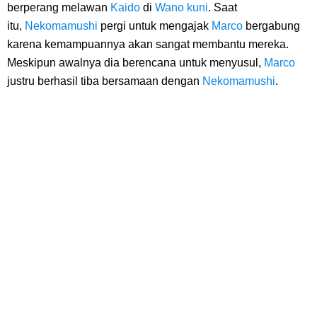
7 Fakta Gaban One Piece, Orang Yang Telah Memberikan Kunci Borgol
berperang melawan
Kaido
di
Wano kuni
. Saat
itu,
Nekomamushi
pergi untuk mengajak
Marco
bergabung
Milik Loki
karena kemampuannya akan sangat membantu mereka.
Meskipun awalnya dia berencana untuk menyusul,
Marco
Profil Slamet Rahardjo, Aktor Dengan Peran Penting Dalam Perfilman
justru berhasil tiba bersamaan dengan
Nekomamushi
.
Indonesia
Resep Roti Panggang, Sangat Mudah Untuk Menjadi Cemilan
Bersama Keluarga
Arti Bendera Seychelles, Negara Kepulauan Yang Terletak Di
Samudra Hindia
Cara Bayar Akulaku Lewat Gopay, Sangat Mudah Dan Tidak Ribet
Sama Sekali