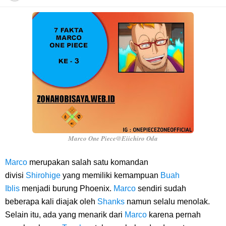
Profil Anwar Hafid, Politisi Yang Mernjadi Gubernur Provinsi Sulawesi
Tengah
Resep Pesmol Ikan Mas, Makanan Khas Sunda Dengan Rasa Yang
Enaknya Nagih
Arti Bendera Barbados, Negara Kepulauan Yang Terletak Di Kawasan
Karibia
Marco One Piece@Eiichiro Oda
Cara Daftar Danamon Mobile Banking, Mudah Banget Dan Lengkap
Marco
merupakan salah satu komandan
divisi
Shirohige
yang memiliki kemampuan
Buah
Caranya Disini
Iblis
menjadi burung Phoenix.
Marco
sendiri sudah
beberapa kali diajak oleh
Shanks
namun selalu menolak.
7 Fakta Elbaph One Piece, Menjadi Tempat Yang Sangat Ingin
Selain itu, ada yang menarik dari
Marco
karena pernah