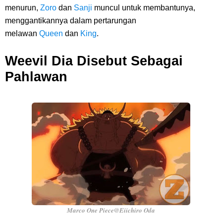
menurun,
Zoro
dan
Sanji
muncul untuk membantunya,
menggantikannya dalam pertarungan
melawan
Queen
dan
King
.
Weevil Dia Disebut Sebagai
Pahlawan
Marco One Piece@Eiichiro Oda