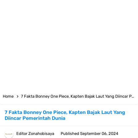
Cara Pindahkan WA Dari Android Ke Iphone, Sangat Gampang Untuk
Kamu Lakukan
7 Fakta Big Mom One Piece, Yonko Yang Punya Bounty Yang Tinggi
Sejak Muda
7 Fakta Yamato One Piece, Anak Kaido Yang Sangat Kagum Pada
Kozuki Oden
7 Satelit Buatan Pertama Di Dunia, Tongak Sejarah Imlu
Home
7 Fakta Bonney One Piece, Kapten Bajak Laut Yang Diincar Pemerintah Dunia
Pengetahuan Manusia
7 Fakta Bonney One Piece, Kapten Bajak Laut Yang
Diincar Pemerintah Dunia
Arti Bendera Moldova, Negara Tanpa Pantai Yang Pernah Jadi Bagian
Uni Soviet
Editor
Zonahobisaya
Published
September 06, 2024