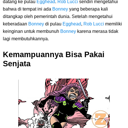
Arti Bendera Palau, Negara Kepulauan Yang Berada Di Kawasan
datang ke pulau
Egghead
.
Rob Lucci
sendiri mengetahui
bahwa di tempat ini ada
Bonney
yang beberapa kali
Pasifik Barat
ditangkap oleh pemerintah dunia. Setelah mengetahui
keberadaan
Bonney
di pulau
Egghead
,
Rob Lucci
memiliki
Cara Membuat Linktree Instagram, Sangat Mudah Untuk Kamu
keinginan untuk membunuh
Bonney
karena merasa tidak
lagi membutuhkannya.
Lakukan Sendiri
Kemampuannya Bisa Pakai
7 Fakta Gaban One Piece, Orang Yang Telah Memberikan Kunci Borgol
Senjata
Milik Loki
Profil Slamet Rahardjo, Aktor Dengan Peran Penting Dalam Perfilman
Indonesia
Resep Roti Panggang, Sangat Mudah Untuk Menjadi Cemilan
Bersama Keluarga