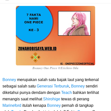
Cara Daftar Telegram Di Laptop Atau Komputer Kalian Dengan
Sangat Mudah
7 Fakta Franky One Piece, Pernah Dapat Tawaran Buah Iblis Mera
Mera No Mi
Profil Anwar Hafid, Politisi Yang Mernjadi Gubernur Provinsi Sulawesi
Tengah
Bonney One Piece @Eiichiro Oda
Resep Pesmol Ikan Mas, Makanan Khas Sunda Dengan Rasa Yang
Bonney
merupakan salah satu bajak laut yang terkenal
sebagai salah satu
Generasi Terburuk
,
Bonney
sendiri
Enaknya Nagih
diketahui punya dendam dengan
Teach
bahkan terlihat
menangis saat melihat
Shirohige
tewas di perang
Arti Bendera Barbados, Negara Kepulauan Yang Terletak Di Kawasan
Marineford
itulah kenapa
Bonney
pernah di tangkap