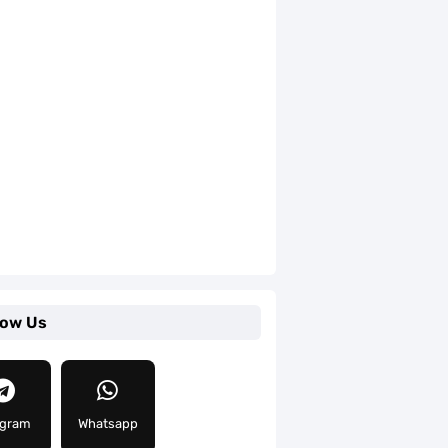
low Us
egram
Whatsapp