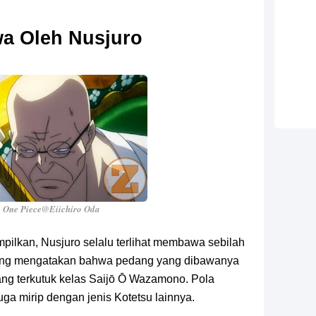
a Oleh Nusjuro
 One Piece@Eiichiro Oda
mpilkan, Nusjuro selalu terlihat membawa sebilah
ang mengatakan bahwa pedang yang dibawanya
ang terkutuk kelas Saijō Ō Wazamono. Pola
ga mirip dengan jenis Kotetsu lainnya.