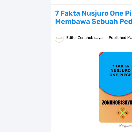
7 Fakta Elbaph One Piece, Menjadi 
7 Fakta Nusjuro One P
Membawa Sebuah Pe
7 Fakta Ivankov One Piece, Orang Y
7 Klub Pertama Yang Menjuarai Li
Editor
Zonahobisaya
Published
Ma
Arti Bendera Palau, Negara Kepulau
Cara Membuat Linktree Instagram,
7 Fakta Gaban One Piece, Orang Yan
Profil Slamet Rahardjo, Aktor Deng
Resep Roti Panggang, Sangat Muda
Arti Bendera Seychelles, Negara Ke
Nusjuro