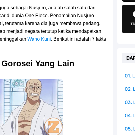
angat Mudah Dan Tidak Ribet Sama Sekali
juga sebagai Nusjuro, adalah salah satu dari
 Yang Jadi Penanggung Jawab Penjara Udon
sar di dunia One Piece. Penampilan Nusjuro
rai, terutama karena dia juga membawa pedang.
Ti
apten Yang Poster Bountynya Poster Konser
tap menjadi negara tertutup ketika mendapatkan
meninggalkan
Wano Kuni
. Berikut ini adalah 7 fakta
mbol Ambisi Industri Pariwisata Laut
DAF
Terkenal Salah Satu Pusat Peradaban Kuno
 Gorosei Yang Lain
e Iphone, Sangat Gampang Untuk Kamu Lakukan
01.
Yang Punya Bounty Yang Tinggi Sejak Muda
02. 
03.
ido Yang Sangat Kagum Pada Kozuki Oden
04.
05. 