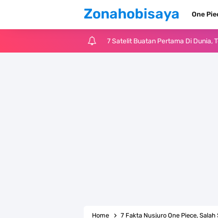
Zonahobisaya
One Pi
7 Satelit Buatan Pertama Di Dunia
Arti Bendera Moldova, Negara Tanpa
Cara Daftar Telegram Di Laptop At
7 Fakta Franky One Piece, Pernah D
Profil Anwar Hafid, Politisi Yang M
Resep Pesmol Ikan Mas, Makanan 
Arti Bendera Barbados, Negara Kepu
Cara Daftar Danamon Mobile Bankin
Home
7 Fakta Nusjuro One Piece, Sal