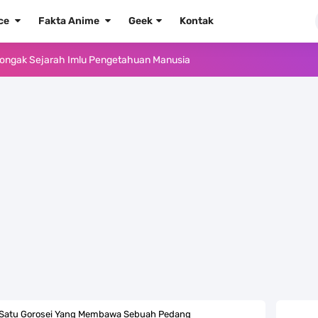
ece
Fakta Anime
Geek
Kontak
, Tongak Sejarah Imlu Pengetahuan Manusia
 Pantai Yang Pernah Jadi Bagian Uni Soviet
au Komputer Kalian Dengan Sangat Mudah
apat Tawaran Buah Iblis Mera Mera No Mi
ernjadi Gubernur Provinsi Sulawesi Tengah
Khas Sunda Dengan Rasa Yang Enaknya Nagih
lauan Yang Terletak Di Kawasan Karibia
g, Mudah Banget Dan Lengkap Caranya Disini
ah Satu Gorosei Yang Membawa Sebuah Pedang