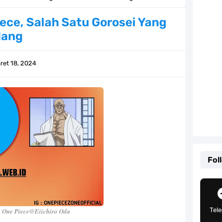
Tempat Yang Sangat Ingin Dikunjungi Usopp
iece, Salah Satu Gorosei Yang
dang
ang Mampu Menipu Sensor Wanita Milik Sanji
ga Champions, Apa Klub Jagoan Kamu Termasuk
ret 18, 2024
an Yang Berada Di Kawasan Pasifik Barat
 Sangat Mudah Untuk Kamu Lakukan Sendiri
g Telah Memberikan Kunci Borgol Milik Loki
an Peran Penting Dalam Perfilman Indonesia
Fol
h Untuk Menjadi Cemilan Bersama Keluarga
pulauan Yang Terletak Di Samudra Hindia
Tel
 One Piece@Eiichiro Oda