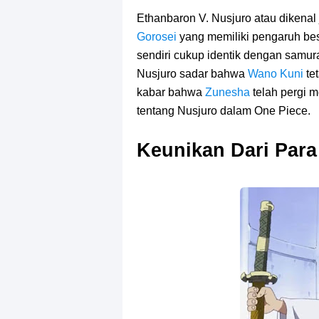
Cara Bayar Akulaku Lewat Gopay, S
Ethanbaron V. Nusjuro atau dikenal 
Gorosei
7 Fakta Queen One Piece, All Star
yang memiliki pengaruh be
sendiri cukup identik dengan samu
7 Fakta Brook One Piece, Mantan K
Nusjuro sadar bahwa
Wano Kuni
te
kabar bahwa
Zunesha
telah pergi 
7 Kapal Pesiar Terberat Di Dunia, Si
tentang Nusjuro dalam One Piece.
Arti Bendera Yunani, Negara Yang 
Keunikan Dari Para
Cara Pindahkan WA Dari Android K
7 Fakta Big Mom One Piece, Yonko 
7 Fakta Yamato One Piece, Anak Ka