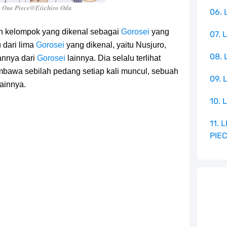
 One Piece@Eiichiro Oda
06. 
ah kelompok yang dikenal sebagai
Gorosei
yang
07. 
 dari lima
Gorosei
yang dikenal, yaitu Nusjuro,
08.
annya dari
Gorosei
lainnya. Dia selalu terlihat
awa sebilah pedang setiap kali muncul, sebuah
09. 
lainnya.
10. 
11.
PIE