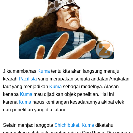
Jika membahas
Kuma
tentu kita akan langsung menuju
kearah
Pacifista
yang merupakan senjata andalan Angkatan
laut yang menjadikan
Kuma
sebagai modelnya. Alasan
kenapa
Kuma
mau dijadikan objek penelitian. Hal ini
karena
Kuma
harus kehilangan kesadarannya akibat efek
dari penelitian yang dia jalani.
Selain menjadi anggota
Shichibukai
,
Kuma
diketahui
merupakan salah satu mantan raja di One Piece. Dia pernah