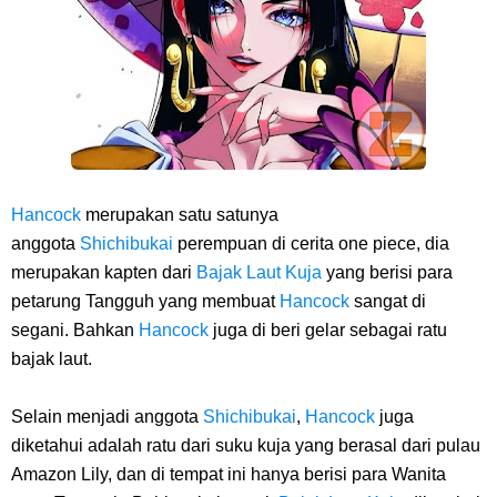
Cara Bayar Akulaku Lewat Gopay, Sangat Mudah Dan Tidak Ribet
Sama Sekali
7 Fakta Queen One Piece, All Star Yang Jadi Penanggung Jawab
Penjara Udon
Hancock
merupakan satu satunya
anggota
Shichibukai
perempuan di cerita one piece, dia
Profil Washifa Assegaf, Pemeran Aurel Pada Sinetron Merangkai
merupakan kapten dari
Bajak Laut Kuja
yang berisi para
petarung Tangguh yang membuat
Hancock
sangat di
Kisah Indah
segani. Bahkan
Hancock
juga di beri gelar sebagai ratu
Saturday, 8 August
bajak laut.
Selain menjadi anggota
Shichibukai
,
Hancock
juga
diketahui adalah ratu dari suku kuja yang berasal dari pulau
Amazon Lily, dan di tempat ini hanya berisi para Wanita