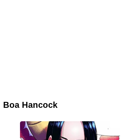
Cara Membuat Linktree Instagram, Sangat Mudah Untuk Kamu
Lakukan Sendiri
7 Fakta Gaban One Piece, Orang Yang Telah Memberikan Kunci Borgol
Milik Loki
Profil Slamet Rahardjo, Aktor Dengan Peran Penting Dalam Perfilman
Indonesia
Resep Roti Panggang, Sangat Mudah Untuk Menjadi Cemilan
Boa Hancock
Bersama Keluarga
Arti Bendera Seychelles, Negara Kepulauan Yang Terletak Di
Samudra Hindia