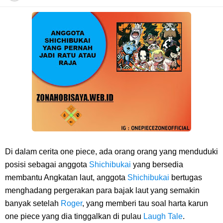
7 Fakta Franky One Piece, Pernah Dapat Tawaran Buah Iblis Mera
Mera No Mi
Profil Anwar Hafid, Politisi Yang Mernjadi Gubernur Provinsi Sulawesi
Tengah
Resep Pesmol Ikan Mas, Makanan Khas Sunda Dengan Rasa Yang
Enaknya Nagih
Di dalam cerita one piece, ada orang orang yang menduduki
Arti Bendera Barbados, Negara Kepulauan Yang Terletak Di Kawasan
posisi sebagai anggota
Shichibukai
yang bersedia
membantu Angkatan laut, anggota
Shichibukai
bertugas
Karibia
menghadang pergerakan para bajak laut yang semakin
banyak setelah
Roger
, yang memberi tau soal harta karun
Cara Daftar Danamon Mobile Banking, Mudah Banget Dan Lengkap
one piece yang dia tinggalkan di pulau
Laugh Tale
.