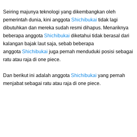
Caranya Disini
Seiring majunya teknologi yang dikembangkan oleh
pemerintah dunia, kini anggota
7 Fakta Elbaph One Piece, Menjadi Tempat Yang Sangat Ingin
Shichibukai
tidak lagi
dibutuhkan dan mereka sudah resmi dihapus. Menariknya
Dikunjungi Usopp
beberapa anggota
Shichibukai
diketahui tidak berasal dari
kalangan bajak laut saja, sebab beberapa
7 Fakta Ivankov One Piece, Orang Yang Mampu Menipu Sensor
anggota
Shichibukai
juga pernah menduduki posisi sebagai
ratu atau raja di one piece.
Wanita Milik Sanji
Dan berikut ini adalah anggota
Shichibukai
yang pernah
7 Klub Pertama Yang Menjuarai Liga Champions, Apa Klub Jagoan
menjabat sebagai ratu atau raja di one piece.
Kamu Termasuk
Arti Bendera Palau, Negara Kepulauan Yang Berada Di Kawasan
Pasifik Barat