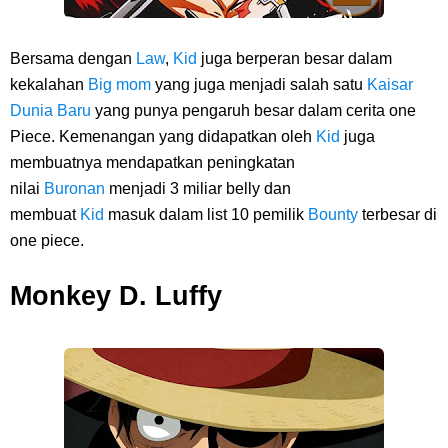
Cara Bayar Akulaku Lewat Gopay, Sangat Mudah Dan Tidak Ribet
Bersama dengan
Law
,
Kid
juga berperan besar dalam
Sama Sekali
kekalahan
Big mom
yang juga menjadi salah satu
Kaisar
Dunia Baru
yang punya pengaruh besar dalam cerita one
7 Fakta Queen One Piece, All Star Yang Jadi Penanggung Jawab
Piece. Kemenangan yang didapatkan oleh
Kid
juga
membuatnya mendapatkan peningkatan
Penjara Udon
nilai
Buronan
menjadi 3 miliar belly dan
membuat
Kid
masuk dalam list 10 pemilik
Bounty
terbesar di
Profil Washifa Assegaf, Pemeran Aurel Pada Sinetron Merangkai
one piece.
Kisah Indah
Monkey D. Luffy
Sunday, 9 August