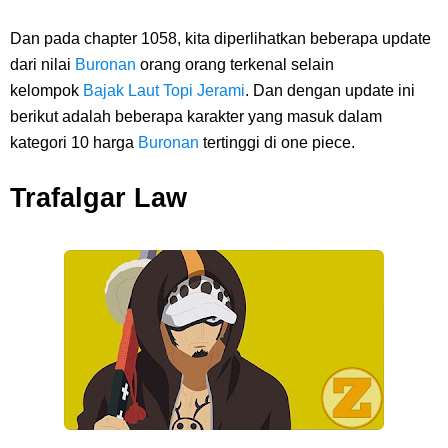
Caranya Disini
Dan pada chapter 1058, kita diperlihatkan beberapa update
dari nilai
7 Fakta Elbaph One Piece, Menjadi Tempat Yang Sangat Ingin
Buronan
orang orang terkenal selain
kelompok
Bajak Laut Topi Jerami
. Dan dengan update ini
Dikunjungi Usopp
berikut adalah beberapa karakter yang masuk dalam
kategori 10 harga
Buronan
tertinggi di one piece.
7 Fakta Ivankov One Piece, Orang Yang Mampu Menipu Sensor
Trafalgar Law
Wanita Milik Sanji
7 Klub Pertama Yang Menjuarai Liga Champions, Apa Klub Jagoan
Kamu Termasuk
Arti Bendera Palau, Negara Kepulauan Yang Berada Di Kawasan
Pasifik Barat