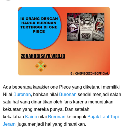
7 Fakta Franky One Piece, Pernah Dapat Tawaran Buah Iblis Mera
Mera No Mi
Profil Anwar Hafid, Politisi Yang Mernjadi Gubernur Provinsi Sulawesi
Tengah
Resep Pesmol Ikan Mas, Makanan Khas Sunda Dengan Rasa Yang
Enaknya Nagih
Ada beberapa karakter one Piece yang diketahui memiliki
Arti Bendera Barbados, Negara Kepulauan Yang Terletak Di Kawasan
Nilai
Buronan
, bahkan nilai
Buronan
sendiri menjadi salah
satu hal yang dinantikan oleh fans karena menunjukan
Karibia
kekuatan yang mereka punya. Dan setelah
kekalahan
Kaido
nilai
Buronan
kelompok
Bajak Laut Topi
Cara Daftar Danamon Mobile Banking, Mudah Banget Dan Lengkap
Jerami
juga menjadi hal yang dinantikan.