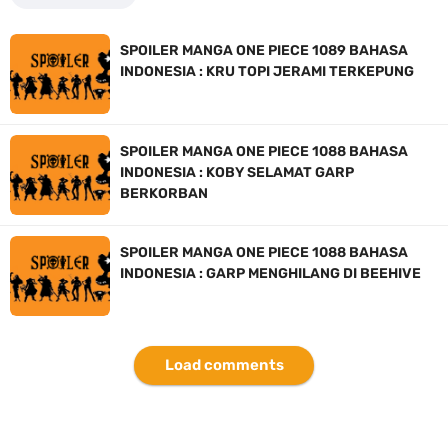
Resep Roti Panggang, Sangat Mudah Untuk Menjadi Cemilan
SPOILER MANGA ONE PIECE 1089 BAHASA
INDONESIA : KRU TOPI JERAMI TERKEPUNG
Bersama Keluarga
Arti Bendera Seychelles, Negara Kepulauan Yang Terletak Di
SPOILER MANGA ONE PIECE 1088 BAHASA
INDONESIA : KOBY SELAMAT GARP
Samudra Hindia
BERKORBAN
Cara Daftar Paket Unlimited Smartfren, Cocok Untuk Pemakaian
SPOILER MANGA ONE PIECE 1088 BAHASA
Satu Bulan
INDONESIA : GARP MENGHILANG DI BEEHIVE
Monday, 10 August
Load comments