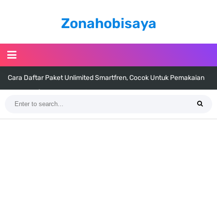
Zonahobisaya
7 Fakta Trafalar Law One Piece, Pernah Menyerahkan 100 Jantung
Bajak Laut
Profil Washifa Assegaf, Pemeran Aurel Pada Sinetron Merangkai
Kisah Indah
Resep Martabak Manis, Cemilan Enak Yang Memiliki Nama Lain
Terang Bulan