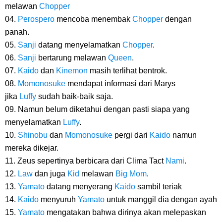
melawan
Chopper
Enaknya Nagih
04.
Perospero
mencoba menembak
Chopper
dengan
Arti Bendera Barbados, Negara Kepulauan Yang Terletak Di Kawasan
panah.
05.
Sanji
datang menyelamatkan
Chopper
.
Karibia
06.
Sanji
bertarung melawan
Queen
.
07.
Kaido
dan
Kinemon
masih terlihat bentrok.
Cara Daftar Danamon Mobile Banking, Mudah Banget Dan Lengkap
08.
Momonosuke
mendapat informasi dari Marys
jika
Luffy
sudah baik-baik saja.
Caranya Disini
09. Namun belum diketahui dengan pasti siapa yang
menyelamatkan
Luffy
.
7 Fakta Elbaph One Piece, Menjadi Tempat Yang Sangat Ingin
10.
Shinobu
dan
Momonosuke
pergi dari
Kaido
namun
mereka dikejar.
Dikunjungi Usopp
11. Zeus sepertinya berbicara dari Clima Tact
Nami
.
12.
Law
dan juga
Kid
melawan
Big Mom
.
7 Fakta Ivankov One Piece, Orang Yang Mampu Menipu Sensor
13.
Yamato
datang menyerang
Kaido
sambil teriak
Wanita Milik Sanji
14.
Kaido
menyuruh
Yamato
untuk manggil dia dengan ayah
15.
Yamato
mengatakan bahwa dirinya akan melepaskan