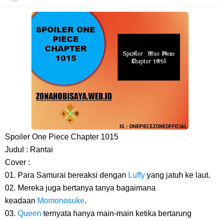
Arti Bendera Moldova, Negara Tanpa Pantai Yang Pernah Jadi Bagian
Uni Soviet
Cara Daftar Telegram Di Laptop Atau Komputer Kalian Dengan
Sangat Mudah
7 Fakta Franky One Piece, Pernah Dapat Tawaran Buah Iblis Mera
Mera No Mi
Spoiler One Piece Chapter 1015
Judul : Rantai
Profil Anwar Hafid, Politisi Yang Mernjadi Gubernur Provinsi Sulawesi
Cover :
01. Para Samurai bereaksi dengan
Luffy
yang jatuh ke laut.
Tengah
02. Mereka juga bertanya tanya bagaimana
keadaan
Momonosuke
.
Resep Pesmol Ikan Mas, Makanan Khas Sunda Dengan Rasa Yang
03.
Queen
ternyata hanya main-main ketika bertarung