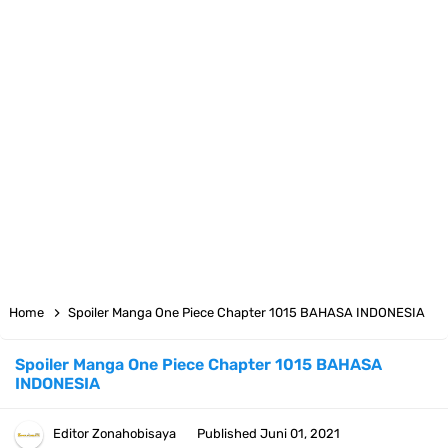
Arti Bendera Tanzania, Ada Di Afrika Dengan Bentang Alam Yang
Sangat Beragam
Cara Pindahkan WA Dari Android Ke Iphone, Sangat Gampang Untuk
Kamu Lakukan
7 Fakta Big Mom One Piece, Yonko Yang Punya Bounty Yang Tinggi
Sejak Muda
7 Fakta Yamato One Piece, Anak Kaido Yang Sangat Kagum Pada
Home
Spoiler Manga One Piece Chapter 1015 BAHASA INDONESIA
Kozuki Oden
Spoiler Manga One Piece Chapter 1015 BAHASA
INDONESIA
7 Satelit Buatan Pertama Di Dunia, Tongak Sejarah Imlu
Pengetahuan Manusia
Editor
Zonahobisaya
Published
Juni 01, 2021