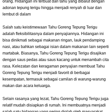
orang. Hidangan ini terbuat dari tahu yang dibalut dengan
Dikunjungi Usopp
adonan tepung terigu hingga menjadi renyah di luar dan
lembut di dalam
7 Fakta Ivankov One Piece, Orang Yang Mampu Menipu Sensor
Salah satu keistimewaan Tahu Goreng Tepung Terigu
Wanita Milik Sanji
adalah fleksibilitasnya dalam penyajiannya. Hidangan ini
bisa dinikmati sebagai makanan ringan, lauk pendamping
7 Klub Pertama Yang Menjuarai Liga Champions, Apa Klub Jagoan
nasi, atau bahkan sebagai isian dalam makanan lain seperti
Kamu Termasuk
martabak. Biasanya, Tahu Goreng Tepung Terigu disajikan
dengan saus pedas atau saus kacang untuk menambah cita
Arti Bendera Palau, Negara Kepulauan Yang Berada Di Kawasan
rasa. Kelezatan dan keragaman penyajian membuat Tahu
Goreng Tepung Terigu menjadi favorit di berbagai
Pasifik Barat
kesempatan, termasuk sebagai camilan di warung-warung
makan dan acara keluarga.
Cara Membuat Linktree Instagram, Sangat Mudah Untuk Kamu
Selain rasanya yang lezat, Tahu Goreng Tepung Terigu juga
Lakukan Sendiri
relatif mudah disiapkan di rumah. Ini membuatnya menjadi
salah satu hidangan yang sering diolah oleh masyarakat