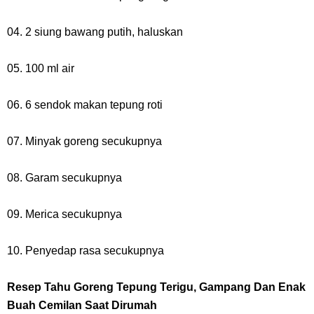
7 Fakta Queen One Piece, All Star Yang Jadi Penanggung Jawab
04. 2 siung bawang putih, haluskan
Penjara Udon
05. 100 ml air
7 Fakta Brook One Piece, Mantan Kapten Yang Poster Bountynya
06. 6 sendok makan tepung roti
Poster Konser
07. Minyak goreng secukupnya
Resep Martabak Manis, Cemilan Enak Yang Memiliki Nama Lain
08. Garam secukupnya
Terang Bulan
09. Merica secukupnya
Saturday, 8 August
10. Penyedap rasa secukupnya
Resep Tahu Goreng Tepung Terigu, Gampang Dan Enak
Buah Cemilan Saat Dirumah