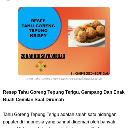
Profil Anwar Hafid, Politisi Yang Mernjadi Gubernur Provinsi Sulawesi
Tengah
Resep Pesmol Ikan Mas, Makanan Khas Sunda Dengan Rasa Yang
Enaknya Nagih
Arti Bendera Barbados, Negara Kepulauan Yang Terletak Di Kawasan
Karibia
Resep Tahu Goreng Tepung Terigu(www.zonahobisaya.web.id)
Cara Daftar Danamon Mobile Banking, Mudah Banget Dan Lengkap
Resep Tahu Goreng Tepung Terigu, Gampang Dan Enak
Buah Cemilan Saat Dirumah
Caranya Disini
Tahu Goreng Tepung Terigu adalah salah satu hidangan
7 Fakta Elbaph One Piece, Menjadi Tempat Yang Sangat Ingin
populer di Indonesia yang sangat digemari oleh banyak