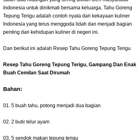
7 Fakta Gaban One Piece, Orang Yang Telah Memberikan Kunci Borgol
Indonesia untuk dinikmati bersama keluarga. Tahu Goreng
Milik Loki
Tepung Terigu adalah contoh nyata dari kekayaan kuliner
Indonesia yang terus menggoda lidah dan menjadi bagian
Profil Slamet Rahardjo, Aktor Dengan Peran Penting Dalam Perfilman
penting dari kehidupan kuliner di negeri ini.
Indonesia
Dan berikut ini adalah Resep Tahu Goreng Tepung Terigu
Resep Roti Panggang, Sangat Mudah Untuk Menjadi Cemilan
Resep Tahu Goreng Tepung Terigu, Gampang Dan Enak
Buah Cemilan Saat Dirumah
Bersama Keluarga
Bahan:
Arti Bendera Seychelles, Negara Kepulauan Yang Terletak Di
Samudra Hindia
01. 5 buah tahu, potong menjadi dua bagian
Cara Bayar Akulaku Lewat Gopay, Sangat Mudah Dan Tidak Ribet
02. 2 butir telur ayam
Sama Sekali
03. 5 sendok makan tepung terigu