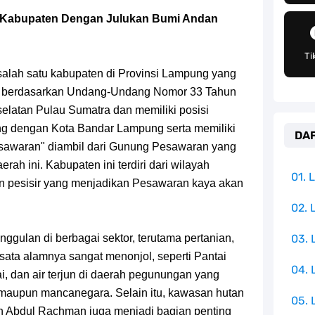
an Peran Penting Dalam Perfilman Indonesia
, Kabupaten Dengan Julukan Bumi Andan
h Untuk Menjadi Cemilan Bersama Keluarga
Ti
pulauan Yang Terletak Di Samudra Hindia
lah satu kabupaten di Provinsi Lampung yang
007 berdasarkan Undang-Undang Nomor 33 Tahun
angat Mudah Dan Tidak Ribet Sama Sekali
selatan Pulau Sumatra dan memiliki posisi
ung dengan Kota Bandar Lampung serta memiliki
DAF
 Yang Jadi Penanggung Jawab Penjara Udon
esawaran" diambil dari Gunung Pesawaran yang
erah ini. Kabupaten ini terdiri dari wilayah
apten Yang Poster Bountynya Poster Konser
01.
n pesisir yang menjadikan Pesawaran kaya akan
mbol Ambisi Industri Pariwisata Laut
02. 
gulan di berbagai sektor, terutama pertanian,
03.
ika Dengan Bentang Alam Yang Sangat Beragam
isata alamnya sangat menonjol, seperti Pantai
04.
, dan air terjun di daerah pegunungan yang
l maupun mancanegara. Selain itu, kawasan hutan
05. 
 Abdul Rachman juga menjadi bagian penting