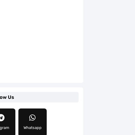
low Us
egram
Whatsapp