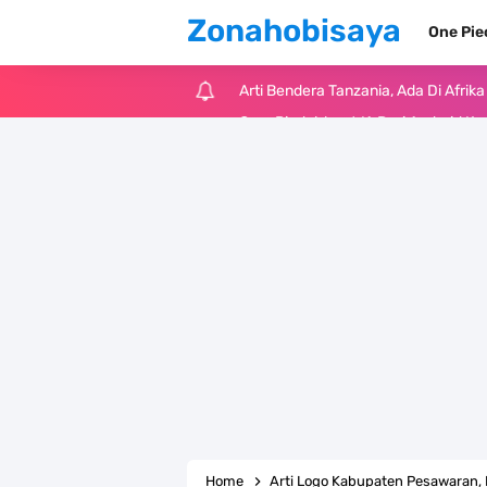
Zonahobisaya
One Pi
Cara Pindahkan WA Dari Android K
7 Fakta Big Mom One Piece, Yonko 
7 Fakta Yamato One Piece, Anak Ka
7 Satelit Buatan Pertama Di Dunia
Arti Bendera Moldova, Negara Tanpa
Cara Daftar Telegram Di Laptop At
7 Fakta Franky One Piece, Pernah D
Profil Anwar Hafid, Politisi Yang M
Home
Arti Logo Kabupaten Pesawaran