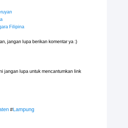
eruyan
ua
ara Filipina
n, jangan lupa berikan komentar ya :)
 ini jangan lupa untuk mencantumkan link
aten
#
Lampung