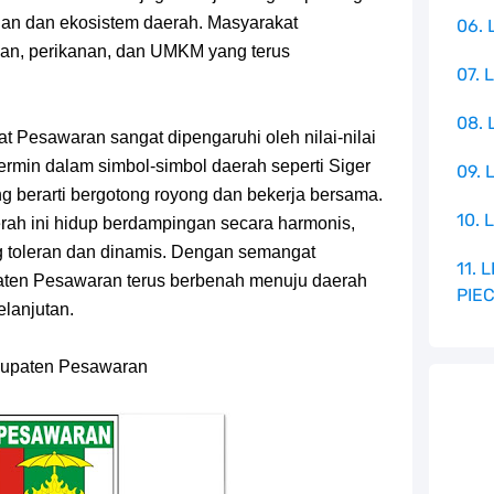
gan dan ekosistem daerah. Masyarakat
06. 
ian, perikanan, dan UMKM yang terus
07. 
08.
 Pesawaran sangat dipengaruhi oleh nilai-nilai
ermin dalam simbol-simbol daerah seperti Siger
09. 
 berarti bergotong royong dan bekerja bersama.
10. 
rah ini hidup berdampingan secara harmonis,
g toleran dan dinamis. Dengan semangat
11.
aten Pesawaran terus berbenah menuju daerah
PIE
elanjutan.
abupaten Pesawaran