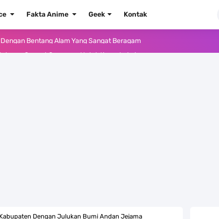
ece
Fakta Anime
Geek
Kontak
e Iphone, Sangat Gampang Untuk Kamu Lakukan
Yang Punya Bounty Yang Tinggi Sejak Muda
ido Yang Sangat Kagum Pada Kozuki Oden
, Tongak Sejarah Imlu Pengetahuan Manusia
 Pantai Yang Pernah Jadi Bagian Uni Soviet
au Komputer Kalian Dengan Sangat Mudah
apat Tawaran Buah Iblis Mera Mera No Mi
ernjadi Gubernur Provinsi Sulawesi Tengah
, Kabupaten Dengan Julukan Bumi Andan Jejama