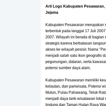
Profil Slamet Rahardjo, Aktor Deng
Arti Logo Kabupaten Pesawaran
Resep Roti Panggang, Sangat Muda
Jejama
Arti Bendera Seychelles, Negara Ke
Kabupaten Pesawaran merupakan sa
terbentuk pada tanggal 17 Juli 2
Cara Bayar Akulaku Lewat Gopay, S
2007. Wilayah ini berada di bagian 
strategis karena berbatasan langs
7 Fakta Queen One Piece, All Star
akses ke wilayah pesisir. Nama "P
menjadi salah satu ikon geografis da
7 Fakta Brook One Piece, Mantan K
pegunungan, dataran, serta kawasa
potensi sumber daya alam.
7 Kapal Pesiar Terberat Di Dunia, Si
Kabupaten Pesawaran memiliki keung
Arti Bendera Tanzania, Ada Di Afr
kelautan, dan pariwisata. Potensi w
Mutun, Pulau Pahawang, Teluk Ratai
menjadi daya tarik wisatawan loka
lindung dan Taman Hutan Raya Wan