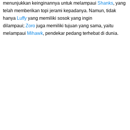
7 Fakta Gaban One Piece, Orang Yang Telah Memberikan Kunci Borgol
menunjukkan keinginannya untuk melampaui
Shanks
, yang
telah memberikan topi jerami kepadanya. Namun, tidak
Milik Loki
hanya
Luffy
yang memiliki sosok yang ingin
dilampaui;
Zoro
juga memiliki tujuan yang sama, yaitu
Profil Slamet Rahardjo, Aktor Dengan Peran Penting Dalam Perfilman
melampaui
Mihawk
, pendekar pedang terhebat di dunia.
Indonesia
Resep Roti Panggang, Sangat Mudah Untuk Menjadi Cemilan
Bersama Keluarga
Arti Bendera Seychelles, Negara Kepulauan Yang Terletak Di
Samudra Hindia
Cara Bayar Akulaku Lewat Gopay, Sangat Mudah Dan Tidak Ribet
Sama Sekali