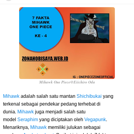
Profil Anwar Hafid, Politisi Yang Mernjadi Gubernur Provinsi Sulawesi
Tengah
Resep Pesmol Ikan Mas, Makanan Khas Sunda Dengan Rasa Yang
Enaknya Nagih
Arti Bendera Barbados, Negara Kepulauan Yang Terletak Di Kawasan
Karibia
Mihawk One Piece@Eiichiro Oda
Cara Daftar Danamon Mobile Banking, Mudah Banget Dan Lengkap
Mihawk
adalah salah satu mantan
Shichibukai
yang
terkenal sebagai pendekar pedang terhebat di
Caranya Disini
dunia.
Mihawk
juga menjadi salah satu
model
Seraphim
yang diciptakan oleh
Vegapunk
.
7 Fakta Elbaph One Piece, Menjadi Tempat Yang Sangat Ingin
Menariknya,
Mihawk
memiliki julukan sebagai