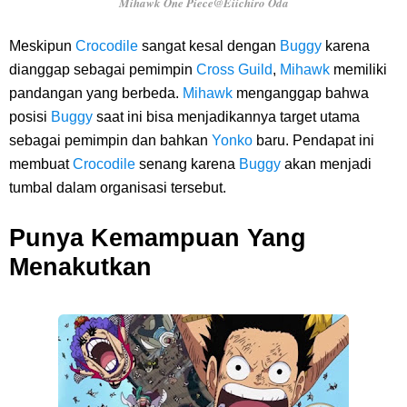
Mihawk One Piece@Eiichiro Oda
Meskipun
Crocodile
sangat kesal dengan
Buggy
karena
dianggap sebagai pemimpin
Cross Guild
,
Mihawk
memiliki
pandangan yang berbeda.
Mihawk
menganggap bahwa
posisi
Buggy
saat ini bisa menjadikannya target utama
sebagai pemimpin dan bahkan
Yonko
baru. Pendapat ini
membuat
Crocodile
senang karena
Buggy
akan menjadi
tumbal dalam organisasi tersebut.
Punya Kemampuan Yang
Menakutkan