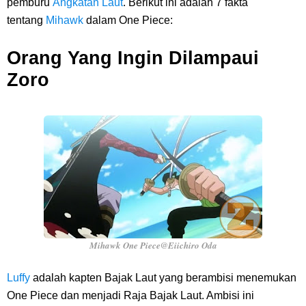
pemburu
Angkatan Laut
. Berikut ini adalah 7 fakta
Dikunjungi Usopp
tentang
Mihawk
dalam One Piece:
7 Fakta Ivankov One Piece, Orang Yang Mampu Menipu Sensor
Orang Yang Ingin Dilampaui
Zoro
Wanita Milik Sanji
7 Klub Pertama Yang Menjuarai Liga Champions, Apa Klub Jagoan
Kamu Termasuk
Arti Bendera Palau, Negara Kepulauan Yang Berada Di Kawasan
Pasifik Barat
Cara Membuat Linktree Instagram, Sangat Mudah Untuk Kamu
Mihawk One Piece@Eiichiro Oda
Lakukan Sendiri
Luffy
adalah kapten Bajak Laut yang berambisi menemukan
One Piece dan menjadi Raja Bajak Laut. Ambisi ini