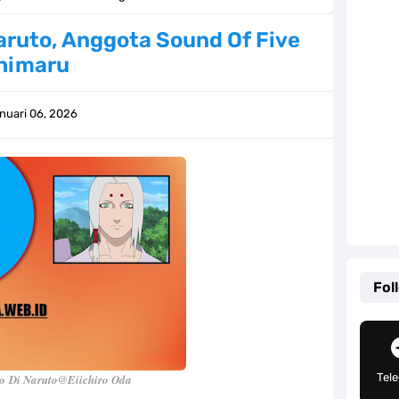
ernjadi Gubernur Provinsi Sulawesi Tengah
aruto, Anggota Sound Of Five
himaru
Khas Sunda Dengan Rasa Yang Enaknya Nagih
lauan Yang Terletak Di Kawasan Karibia
nuari 06, 2026
g, Mudah Banget Dan Lengkap Caranya Disini
Tempat Yang Sangat Ingin Dikunjungi Usopp
ang Mampu Menipu Sensor Wanita Milik Sanji
ga Champions, Apa Klub Jagoan Kamu Termasuk
Fol
an Yang Berada Di Kawasan Pasifik Barat
 Sangat Mudah Untuk Kamu Lakukan Sendiri
Tel
ro
Di Naruto
@Eiichiro Oda