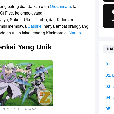
g Telah Memberikan Kunci Borgol Milik Loki
yang paling diandalkan oleh
Orochimaru
. Ia
Of Five, kelompok yang
an Peran Penting Dalam Perfilman Indonesia
uya, Sakon–Ukon, Jirobo, dan Kidomaru.
Ti
h Untuk Menjadi Cemilan Bersama Keluarga
n misi membawa
Sasuke
, hanya empat orang yang
i adalah tujuh fakta tentang Kimimaro di
Naruto
.
pulauan Yang Terletak Di Samudra Hindia
enkai Yang Unik
DAF
angat Mudah Dan Tidak Ribet Sama Sekali
 Yang Jadi Penanggung Jawab Penjara Udon
01.
apten Yang Poster Bountynya Poster Konser
02. 
03.
k Yang Memiliki Nama Lain Terang Bulan
04.
05. 
ro
Di Naruto
@Eiichiro Oda