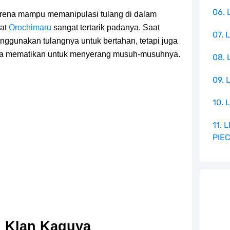
06. 
arena mampu memanipulasi tulang di dalam
uat
Orochimaru
sangat tertarik padanya. Saat
07. 
nggunakan tulangnya untuk bertahan, tetapi juga
ta mematikan untuk menyerang musuh-musuhnya.
08.
09. 
10. 
11.
PIE
i Klan Kaguya