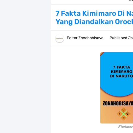
Profil Anwar Hafid, Politisi Yang M
7 Fakta Kimimaro Di N
Yang Diandalkan Oroc
Resep Pesmol Ikan Mas, Makanan 
Arti Bendera Barbados, Negara Kepu
Editor
Zonahobisaya
Published
Ja
Cara Daftar Danamon Mobile Bankin
7 Fakta Elbaph One Piece, Menjadi 
7 Fakta Ivankov One Piece, Orang Y
7 Klub Pertama Yang Menjuarai Li
Arti Bendera Palau, Negara Kepulau
Cara Membuat Linktree Instagram,
Kimima