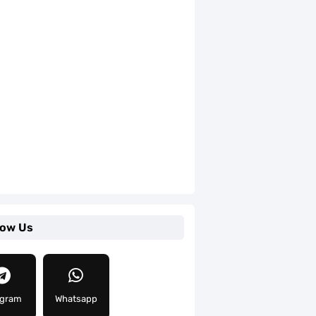
low Us
egram
Whatsapp