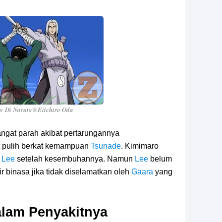
ro
Di Naruto
@Eiichiro Oda
ngat parah akibat pertarungannya
at pulih berkat kemampuan
Tsunade
. Kimimaro
n
Lee
setelah kesembuhannya. Namun
Lee
belum
binasa jika tidak diselamatkan oleh
Gaara
yang
lam Penyakitnya