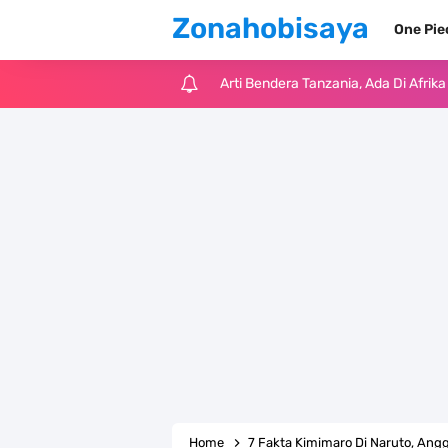
Zonahobisaya
One Pi
Arti Bendera Tanzania, Ada Di Afr
Cara Pindahkan WA Dari Android K
7 Fakta Big Mom One Piece, Yonko 
7 Fakta Yamato One Piece, Anak Ka
7 Satelit Buatan Pertama Di Dunia
Arti Bendera Moldova, Negara Tanpa
Cara Daftar Telegram Di Laptop At
7 Fakta Franky One Piece, Pernah D
Home
7 Fakta Kimimaro Di Naruto, Ang