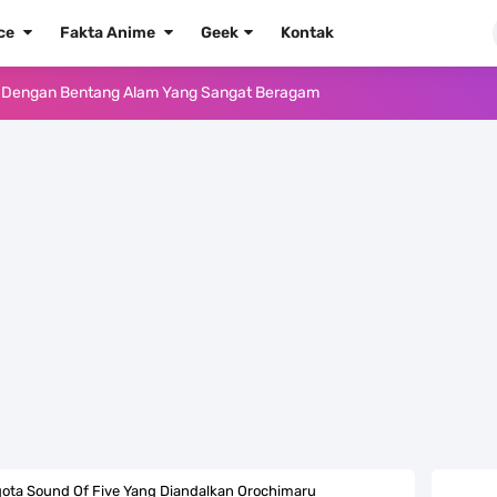
ece
Fakta Anime
Geek
Kontak
ika Dengan Bentang Alam Yang Sangat Beragam
e Iphone, Sangat Gampang Untuk Kamu Lakukan
Yang Punya Bounty Yang Tinggi Sejak Muda
ido Yang Sangat Kagum Pada Kozuki Oden
, Tongak Sejarah Imlu Pengetahuan Manusia
 Pantai Yang Pernah Jadi Bagian Uni Soviet
au Komputer Kalian Dengan Sangat Mudah
apat Tawaran Buah Iblis Mera Mera No Mi
gota Sound Of Five Yang Diandalkan Orochimaru