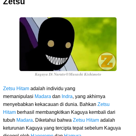
Zetsu
Kaguya Di Naruto@Masashi Kishimoto
Zetsu Hitam
adalah individu yang
memanipulasi
Madara
dan
Indra
, yang akhirnya
menyebabkan kekacauan di dunia. Bahkan
Zetsu
Hitam
berhasil membangkitkan Kaguya kembali dari
tubuh
Madara
. Diketahui bahwa
Zetsu Hitam
adalah
keturunan Kaguya yang tercipta tepat sebelum Kaguya
disegel oleh
Hagoromo
dan
Hamura
.