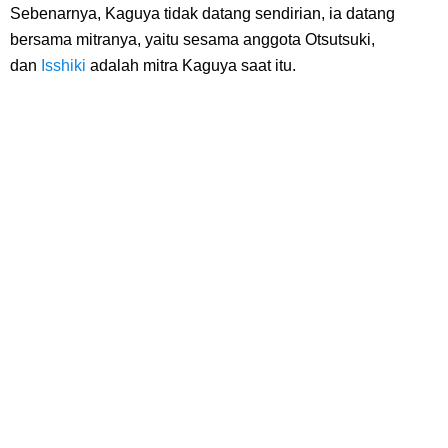
Resep Roti Panggang, Sangat Mudah Untuk Menjadi Cemilan
Sebenarnya, Kaguya tidak datang sendirian, ia datang
bersama mitranya, yaitu sesama anggota Otsutsuki,
Bersama Keluarga
dan
Isshiki
adalah mitra Kaguya saat itu.
Arti Bendera Seychelles, Negara Kepulauan Yang Terletak Di
Samudra Hindia
Cara Bayar Akulaku Lewat Gopay, Sangat Mudah Dan Tidak Ribet
Sama Sekali
7 Fakta Queen One Piece, All Star Yang Jadi Penanggung Jawab
Penjara Udon
7 Fakta Brook One Piece, Mantan Kapten Yang Poster Bountynya
Poster Konser