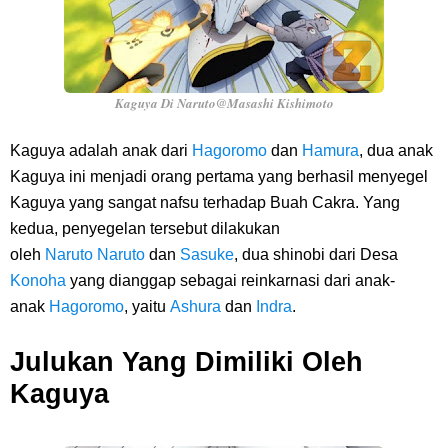
Kaguya Di Naruto@Masashi Kishimoto
Kaguya adalah anak dari
Hagoromo
dan
Hamura
, dua anak
Kaguya ini menjadi orang pertama yang berhasil menyegel
Kaguya yang sangat nafsu terhadap Buah Cakra. Yang
kedua, penyegelan tersebut dilakukan
oleh
Naruto
Naruto
dan
Sasuke
, dua shinobi dari Desa
Konoha
yang dianggap sebagai reinkarnasi dari anak-
anak
Hagoromo
, yaitu
Ashura
dan
Indra
.
Julukan Yang Dimiliki Oleh
Kaguya