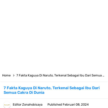
Arti Bendera Moldova, Negara Tanpa Pantai Yang Pernah Jadi Bagian
Uni Soviet
Cara Daftar Telegram Di Laptop Atau Komputer Kalian Dengan
Sangat Mudah
7 Fakta Franky One Piece, Pernah Dapat Tawaran Buah Iblis Mera
Mera No Mi
Profil Anwar Hafid, Politisi Yang Mernjadi Gubernur Provinsi Sulawesi
Home
7 Fakta Kaguya Di Naruto, Terkenal Sebagai Ibu Dari Semua Cakra Di Dunia
Tengah
7 Fakta Kaguya Di Naruto, Terkenal Sebagai Ibu Dari
Semua Cakra Di Dunia
Resep Pesmol Ikan Mas, Makanan Khas Sunda Dengan Rasa Yang
Enaknya Nagih
Editor
Zonahobisaya
Published
Februari 08, 2024