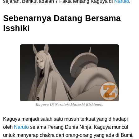
sejarah. Berikut adalah 7 Fakta tentang Kaguya di
Naruto
.
Kamu Termasuk
Sebenarnya Datang Bersama
Arti Bendera Palau, Negara Kepulauan Yang Berada Di Kawasan
Isshiki
Pasifik Barat
Cara Membuat Linktree Instagram, Sangat Mudah Untuk Kamu
Lakukan Sendiri
7 Fakta Gaban One Piece, Orang Yang Telah Memberikan Kunci Borgol
Milik Loki
Kaguya Di Naruto@Masashi Kishimoto
Profil Slamet Rahardjo, Aktor Dengan Peran Penting Dalam Perfilman
Kaguya menjadi salah satu musuh terkuat yang dihadapi
Indonesia
oleh
Naruto
selama Perang Dunia Ninja. Kaguya muncul
untuk menyerap chakra dari orang-orang yang ada di Bumi.