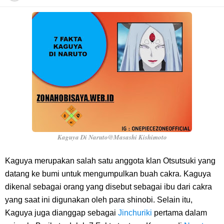
Arti Bendera Barbados, Negara Kepulauan Yang Terletak Di Kawasan
Karibia
Cara Daftar Danamon Mobile Banking, Mudah Banget Dan Lengkap
Caranya Disini
7 Fakta Elbaph One Piece, Menjadi Tempat Yang Sangat Ingin
Dikunjungi Usopp
Kaguya Di Naruto@Masashi Kishimoto
7 Fakta Ivankov One Piece, Orang Yang Mampu Menipu Sensor
Kaguya merupakan salah satu anggota klan Otsutsuki yang
datang ke bumi untuk mengumpulkan buah cakra. Kaguya
Wanita Milik Sanji
dikenal sebagai orang yang disebut sebagai ibu dari cakra
yang saat ini digunakan oleh para shinobi. Selain itu,
7 Klub Pertama Yang Menjuarai Liga Champions, Apa Klub Jagoan
Kaguya juga dianggap sebagai
Jinchuriki
pertama dalam