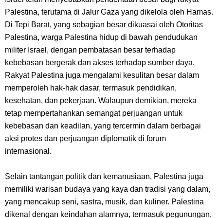
Resep Roti Panggang, Sangat Mudah Untuk Menjadi Cemilan
Palestina, terutama di Jalur Gaza yang dikelola oleh Hamas.
Bersama Keluarga
Di Tepi Barat, yang sebagian besar dikuasai oleh Otoritas
Palestina, warga Palestina hidup di bawah pendudukan
Arti Bendera Seychelles, Negara Kepulauan Yang Terletak Di
militer Israel, dengan pembatasan besar terhadap
kebebasan bergerak dan akses terhadap sumber daya.
Samudra Hindia
Rakyat Palestina juga mengalami kesulitan besar dalam
memperoleh hak-hak dasar, termasuk pendidikan,
Cara Bayar Akulaku Lewat Gopay, Sangat Mudah Dan Tidak Ribet
kesehatan, dan pekerjaan. Walaupun demikian, mereka
tetap mempertahankan semangat perjuangan untuk
Sama Sekali
kebebasan dan keadilan, yang tercermin dalam berbagai
aksi protes dan perjuangan diplomatik di forum
7 Fakta Queen One Piece, All Star Yang Jadi Penanggung Jawab
internasional.
Penjara Udon
Selain tantangan politik dan kemanusiaan, Palestina juga
7 Fakta Brook One Piece, Mantan Kapten Yang Poster Bountynya
memiliki warisan budaya yang kaya dan tradisi yang dalam,
yang mencakup seni, sastra, musik, dan kuliner. Palestina
Poster Konser
dikenal dengan keindahan alamnya, termasuk pegunungan,