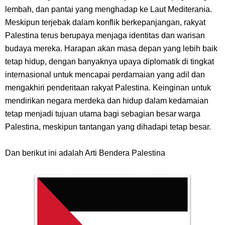
lembah, dan pantai yang menghadap ke Laut Mediterania.
7 Kapal Pesiar Terberat Di Dunia, Simbol Ambisi Industri Pariwisata
Meskipun terjebak dalam konflik berkepanjangan, rakyat
Palestina terus berupaya menjaga identitas dan warisan
Laut
budaya mereka. Harapan akan masa depan yang lebih baik
tetap hidup, dengan banyaknya upaya diplomatik di tingkat
Arti Bendera Yunani, Negara Yang Terkenal Salah Satu Pusat
internasional untuk mencapai perdamaian yang adil dan
mengakhiri penderitaan rakyat Palestina. Keinginan untuk
Peradaban Kuno
mendirikan negara merdeka dan hidup dalam kedamaian
Cara Pindahkan WA Dari Android Ke Iphone, Sangat Gampang Untuk
tetap menjadi tujuan utama bagi sebagian besar warga
Palestina, meskipun tantangan yang dihadapi tetap besar.
Kamu Lakukan
Dan berikut ini adalah Arti Bendera Palestina
Thursday, 6 August