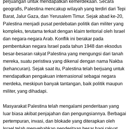
perjuangan untuk mendapatkan kemerdekaan. Secara
Kamu Termasuk
geografis, Palestina mencakup wilayah yang terdiri dari Tepi
Barat, Jalur Gaza, dan Yerusalem Timur. Sejak abad ke-20,
Arti Bendera Palau, Negara Kepulauan Yang Berada Di Kawasan
Palestina menjadi pusat perdebatan politik dan militer yang
kompleks, terutama terkait dengan klaim teritorial oleh Israel
Pasifik Barat
dan negara-negara Arab. Konflik ini berakar pada
pembentukan negara Israel pada tahun 1948 dan eksodus
Cara Membuat Linktree Instagram, Sangat Mudah Untuk Kamu
besar-besaran rakyat Palestina yang mengungsi dari tanah
Lakukan Sendiri
mereka, suatu peristiwa yang dikenal dengan nama Nakba
(kehancuran). Sejak saat itu, Palestina telah berjuang untuk
7 Fakta Gaban One Piece, Orang Yang Telah Memberikan Kunci Borgol
mendapatkan pengakuan internasional sebagai negara
merdeka, meskipun banyak tantangan, baik politik maupun
Milik Loki
militer, yang dihadapi.
Profil Slamet Rahardjo, Aktor Dengan Peran Penting Dalam Perfilman
Masyarakat Palestina telah mengalami penderitaan yang
luar biasa akibat penjajahan dan pengungsiannya. Berbagai
Indonesia
pertempuran, invasi, dan blokade yang diterapkan oleh
Israel telah menyebabkan penderitaan besar bagi rakyat