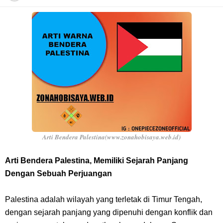
Arti Bendera Barbados, Negara Kepulauan Yang Terletak Di Kawasan
Karibia
Cara Daftar Danamon Mobile Banking, Mudah Banget Dan Lengkap
Caranya Disini
7 Fakta Elbaph One Piece, Menjadi Tempat Yang Sangat Ingin
Dikunjungi Usopp
Arti Bendera Palestina(www.zonahobisaya.web.id)
7 Fakta Ivankov One Piece, Orang Yang Mampu Menipu Sensor
Arti Bendera Palestina, Memiliki Sejarah Panjang
Dengan Sebuah Perjuangan
Wanita Milik Sanji
Palestina adalah wilayah yang terletak di Timur Tengah,
7 Klub Pertama Yang Menjuarai Liga Champions, Apa Klub Jagoan
dengan sejarah panjang yang dipenuhi dengan konflik dan