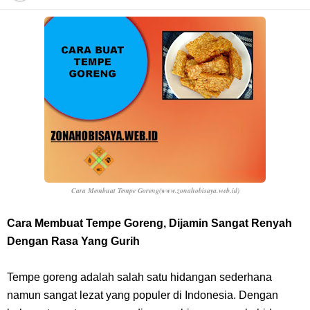
Resep Pesmol Ikan Mas, Makanan Khas Sunda Dengan Rasa Yang
Enaknya Nagih
Arti Bendera Barbados, Negara Kepulauan Yang Terletak Di Kawasan
Karibia
Cara Daftar Danamon Mobile Banking, Mudah Banget Dan Lengkap
Caranya Disini
Cara Membuat Tempe Goreng(www.zonahobisaya.web.id)
7 Fakta Elbaph One Piece, Menjadi Tempat Yang Sangat Ingin
Cara Membuat Tempe Goreng, Dijamin Sangat Renyah
Dengan Rasa Yang Gurih
Dikunjungi Usopp
Tempe goreng adalah salah satu hidangan sederhana
7 Fakta Ivankov One Piece, Orang Yang Mampu Menipu Sensor
namun sangat lezat yang populer di Indonesia. Dengan