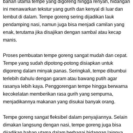
bahan utama tempe yang digoreng hingga renyah, hidangan
Wanita Milik Sanji
ini menawarkan tekstur yang gurih dan kenyal di luar dan
lembut di dalam. Tempe goreng sering dijadikan lauk
7 Klub Pertama Yang Menjuarai Liga Champions, Apa Klub Jagoan
pendamping nasi, namun juga bisa menjadi camilan yang
enak, terutama jika disajikan dengan sambal atau kecap
Kamu Termasuk
manis.
Arti Bendera Palau, Negara Kepulauan Yang Berada Di Kawasan
Proses pembuatan tempe goreng sangat mudah dan cepat.
Pasifik Barat
Tempe yang sudah dipotong-potong disiapkan untuk
digoreng dalam minyak panas. Seringkali, tempe dibumbui
Cara Membuat Linktree Instagram, Sangat Mudah Untuk Kamu
terlebih dahulu dengan garam atau bawang putih agar
rasanya lebih kaya. Penggorengan tempe hingga berwarna
Lakukan Sendiri
kecokelatan memberikan rasa gurih yang sempurna,
menjadikannya makanan yang disukai banyak orang.
7 Fakta Gaban One Piece, Orang Yang Telah Memberikan Kunci Borgol
Tempe goreng sangat fleksibel dalam penyajiannya. Selain
Milik Loki
dimakan langsung dengan nasi, tempe goreng juga bisa
dijadikan bahan utama dalam berbagai hidangan lainnya,