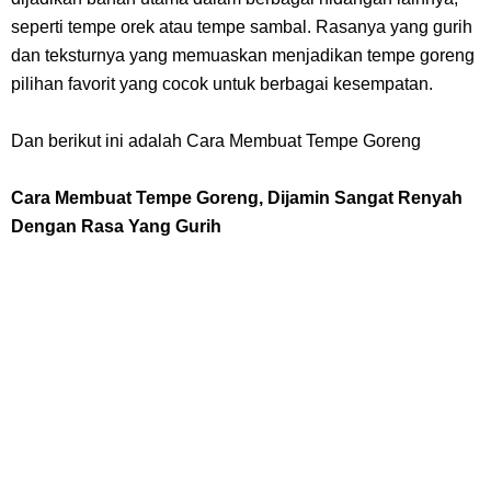
Profil Slamet Rahardjo, Aktor Dengan Peran Penting Dalam Perfilman
seperti tempe orek atau tempe sambal. Rasanya yang gurih
Indonesia
dan teksturnya yang memuaskan menjadikan tempe goreng
pilihan favorit yang cocok untuk berbagai kesempatan.
Resep Roti Panggang, Sangat Mudah Untuk Menjadi Cemilan
Dan berikut ini adalah Cara Membuat Tempe Goreng
Bersama Keluarga
Cara Membuat Tempe Goreng, Dijamin Sangat Renyah
Arti Bendera Seychelles, Negara Kepulauan Yang Terletak Di
Dengan Rasa Yang Gurih
Samudra Hindia
Cara Bayar Akulaku Lewat Gopay, Sangat Mudah Dan Tidak Ribet
Sama Sekali
7 Fakta Queen One Piece, All Star Yang Jadi Penanggung Jawab
Penjara Udon