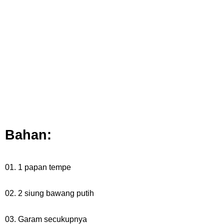
7 Fakta Brook One Piece, Mantan Kapten Yang Poster Bountynya
Poster Konser
7 Kapal Pesiar Terberat Di Dunia, Simbol Ambisi Industri Pariwisata
Laut
Arti Bendera Tanzania, Ada Di Afrika Dengan Bentang Alam Yang
Bahan:
Sangat Beragam
Friday, 7 August
01. 1 papan tempe
02. 2 siung bawang putih
03. Garam secukupnya