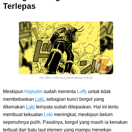
Terlepas
One Piece 1141(www.zonahobisaya.web.id)
Meskipun
Hajrudin
sudah meminta
Luffy
untuk tidak
membebaskan
Loki
, sebagian kunci borgol yang
dikenakan
Loki
ternyata sudah dilepaskan. Hal ini tentu
membuat kekuatan
Loki
meningkat, meskipun belum
sepenuhnya pulih. Pasalnya, borgol yang masih ia kenakan
terbuat dari batu laut elemen yang mampu menekan