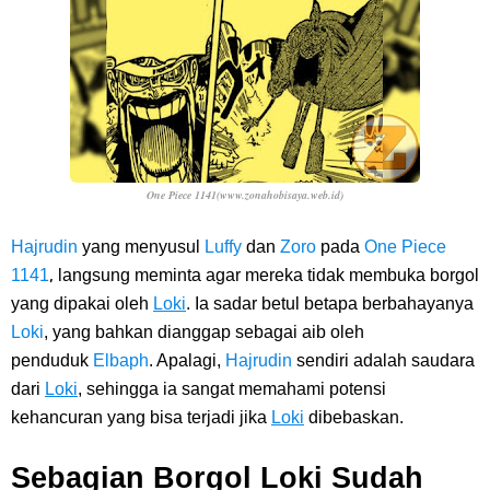
One Piece 1141(www.zonahobisaya.web.id)
Hajrudin
yang menyusul
Luffy
dan
Zoro
pada
One Piece
,
1141
langsung meminta agar mereka tidak membuka borgol
yang dipakai oleh
Loki
. Ia sadar betul betapa berbahayanya
Loki
, yang bahkan dianggap sebagai aib oleh
penduduk
Elbaph
. Apalagi,
Hajrudin
sendiri adalah saudara
dari
Loki
, sehingga ia sangat memahami potensi
kehancuran yang bisa terjadi jika
Loki
dibebaskan.
Sebagian Borgol Loki Sudah