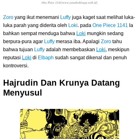
One Piece 1141(www.zonahobisaya.web.id)
Zoro
yang ikut menemani
Luffy
juga kaget saat melihat luka-
luka parah yang diderita oleh
Loki
. pada
One Piece 1141
Ia
bahkan sempat menduga bahwa
Loki
mungkin sedang
berpura-pura agar
Luffy
merasa iba. Apalagi
Zoro
tahu
bahwa tujuan
Luffy
adalah membebaskan
Loki
, meskipun
reputasi
Loki
di
Elbaph
sudah sangat dikenal dan penuh
kontroversi.
Hajrudin Dan Krunya Datang
Menyusul