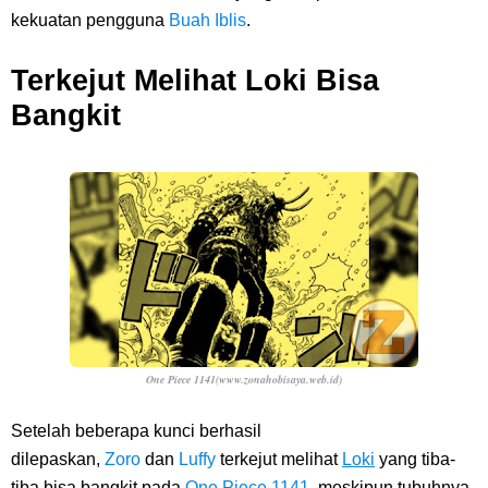
kekuatan pengguna
Buah Iblis
.
Terkejut Melihat Loki Bisa
Bangkit
One Piece 1141(www.zonahobisaya.web.id)
Setelah beberapa kunci berhasil
dilepaskan,
Zoro
dan
Luffy
terkejut melihat
Loki
yang tiba-
tiba bisa bangkit pada
One Piece 1141
, meskipun tubuhnya