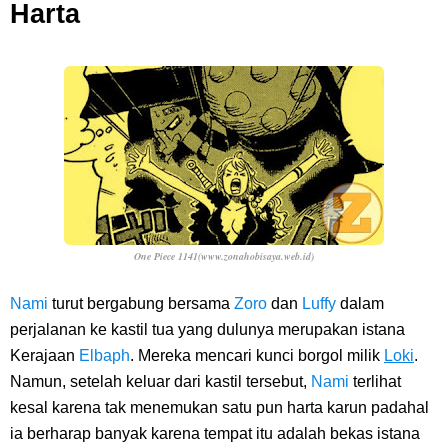
Harta
Dikunjungi Usopp
7 Fakta Ivankov One Piece, Orang Yang Mampu Menipu Sensor
Wanita Milik Sanji
7 Klub Pertama Yang Menjuarai Liga Champions, Apa Klub Jagoan
Kamu Termasuk
Arti Bendera Palau, Negara Kepulauan Yang Berada Di Kawasan
One Piece 1141(www.zonahobisaya.web.id)
Nami
turut bergabung bersama
Zoro
dan
Luffy
dalam
Pasifik Barat
perjalanan ke kastil tua yang dulunya merupakan istana
Cara Membuat Linktree Instagram, Sangat Mudah Untuk Kamu
Kerajaan
Elbaph
. Mereka mencari kunci borgol milik
Loki
.
Namun, setelah keluar dari kastil tersebut,
Nami
terlihat
Lakukan Sendiri
kesal karena tak menemukan satu pun harta karun padahal
ia berharap banyak karena tempat itu adalah bekas istana