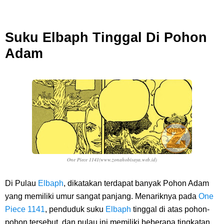
7 Fakta Queen One Piece, All Star Yang Jadi Penanggung Jawab
Suku Elbaph Tinggal Di Pohon
Penjara Udon
Adam
Profil Washifa Assegaf, Pemeran Aurel Pada Sinetron Merangkai
Kisah Indah
Resep Martabak Manis, Cemilan Enak Yang Memiliki Nama Lain
Terang Bulan
One Piece 1141(www.zonahobisaya.web.id)
Sunday, 9 August
Di Pulau
Elbaph
, dikatakan terdapat banyak Pohon Adam
yang memiliki umur sangat panjang. Menariknya pada
One
Piece 1141
, penduduk suku
Elbaph
tinggal di atas pohon-
pohon tersebut, dan pulau ini memiliki beberapa tingkatan