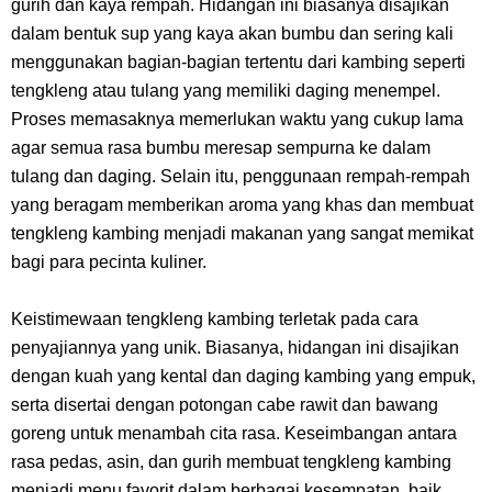
gurih dan kaya rempah. Hidangan ini biasanya disajikan
Dikunjungi Usopp
dalam bentuk sup yang kaya akan bumbu dan sering kali
menggunakan bagian-bagian tertentu dari kambing seperti
7 Fakta Ivankov One Piece, Orang Yang Mampu Menipu Sensor
tengkleng atau tulang yang memiliki daging menempel.
Proses memasaknya memerlukan waktu yang cukup lama
Wanita Milik Sanji
agar semua rasa bumbu meresap sempurna ke dalam
tulang dan daging. Selain itu, penggunaan rempah-rempah
7 Klub Pertama Yang Menjuarai Liga Champions, Apa Klub Jagoan
yang beragam memberikan aroma yang khas dan membuat
Kamu Termasuk
tengkleng kambing menjadi makanan yang sangat memikat
bagi para pecinta kuliner.
Arti Bendera Palau, Negara Kepulauan Yang Berada Di Kawasan
Keistimewaan tengkleng kambing terletak pada cara
Pasifik Barat
penyajiannya yang unik. Biasanya, hidangan ini disajikan
dengan kuah yang kental dan daging kambing yang empuk,
Cara Membuat Linktree Instagram, Sangat Mudah Untuk Kamu
serta disertai dengan potongan cabe rawit dan bawang
goreng untuk menambah cita rasa. Keseimbangan antara
Lakukan Sendiri
rasa pedas, asin, dan gurih membuat tengkleng kambing
menjadi menu favorit dalam berbagai kesempatan, baik