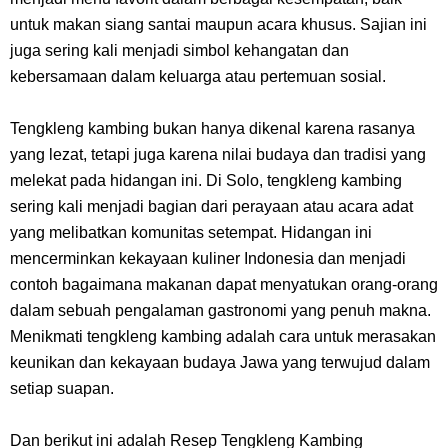
7 Fakta Gaban One Piece, Orang Yang Telah Memberikan Kunci Borgol
untuk makan siang santai maupun acara khusus. Sajian ini
Milik Loki
juga sering kali menjadi simbol kehangatan dan
kebersamaan dalam keluarga atau pertemuan sosial.
Profil Slamet Rahardjo, Aktor Dengan Peran Penting Dalam Perfilman
Tengkleng kambing bukan hanya dikenal karena rasanya
Indonesia
yang lezat, tetapi juga karena nilai budaya dan tradisi yang
melekat pada hidangan ini. Di Solo, tengkleng kambing
Resep Roti Panggang, Sangat Mudah Untuk Menjadi Cemilan
sering kali menjadi bagian dari perayaan atau acara adat
yang melibatkan komunitas setempat. Hidangan ini
Bersama Keluarga
mencerminkan kekayaan kuliner Indonesia dan menjadi
contoh bagaimana makanan dapat menyatukan orang-orang
Arti Bendera Seychelles, Negara Kepulauan Yang Terletak Di
dalam sebuah pengalaman gastronomi yang penuh makna.
Menikmati tengkleng kambing adalah cara untuk merasakan
Samudra Hindia
keunikan dan kekayaan budaya Jawa yang terwujud dalam
Cara Bayar Akulaku Lewat Gopay, Sangat Mudah Dan Tidak Ribet
setiap suapan.
Sama Sekali
Dan berikut ini adalah Resep Tengkleng Kambing