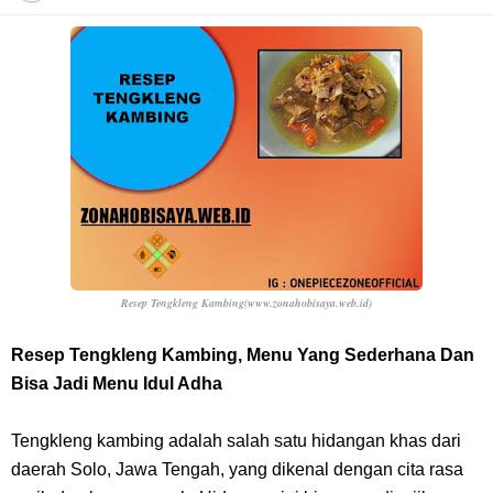
Profil Anwar Hafid, Politisi Yang Mernjadi Gubernur Provinsi Sulawesi
Tengah
Resep Pesmol Ikan Mas, Makanan Khas Sunda Dengan Rasa Yang
Enaknya Nagih
Arti Bendera Barbados, Negara Kepulauan Yang Terletak Di Kawasan
Karibia
Resep Tengkleng Kambing(www.zonahobisaya.web.id)
Cara Daftar Danamon Mobile Banking, Mudah Banget Dan Lengkap
Resep Tengkleng Kambing, Menu Yang Sederhana Dan
Bisa Jadi Menu Idul Adha
Caranya Disini
Tengkleng kambing adalah salah satu hidangan khas dari
7 Fakta Elbaph One Piece, Menjadi Tempat Yang Sangat Ingin
daerah Solo, Jawa Tengah, yang dikenal dengan cita rasa