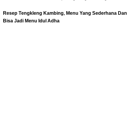
7 Fakta Queen One Piece, All Star Yang Jadi Penanggung Jawab
Resep Tengkleng Kambing, Menu Yang Sederhana Dan
Bisa Jadi Menu Idul Adha
Penjara Udon
7 Fakta Brook One Piece, Mantan Kapten Yang Poster Bountynya
Poster Konser
Resep Martabak Manis, Cemilan Enak Yang Memiliki Nama Lain
Terang Bulan
Saturday, 8 August