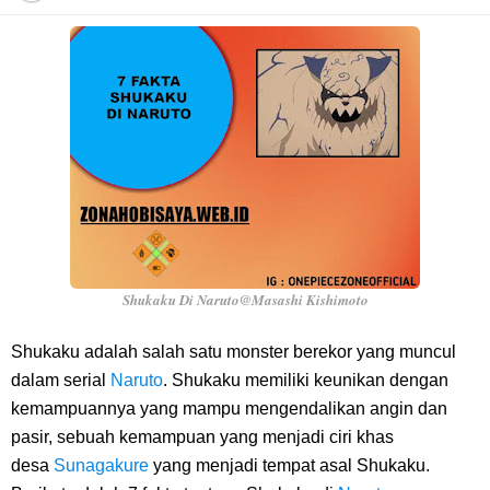
7 Fakta Franky One Piece, Pernah Dapat Tawaran Buah Iblis Mera
Mera No Mi
Profil Anwar Hafid, Politisi Yang Mernjadi Gubernur Provinsi Sulawesi
Tengah
Resep Pesmol Ikan Mas, Makanan Khas Sunda Dengan Rasa Yang
Enaknya Nagih
Shukaku Di Naruto@Masashi Kishimoto
Arti Bendera Barbados, Negara Kepulauan Yang Terletak Di Kawasan
Shukaku adalah salah satu monster berekor yang muncul
dalam serial
Naruto
. Shukaku memiliki keunikan dengan
Karibia
kemampuannya yang mampu mengendalikan angin dan
pasir, sebuah kemampuan yang menjadi ciri khas
Cara Daftar Danamon Mobile Banking, Mudah Banget Dan Lengkap
desa
Sunagakure
yang menjadi tempat asal Shukaku.