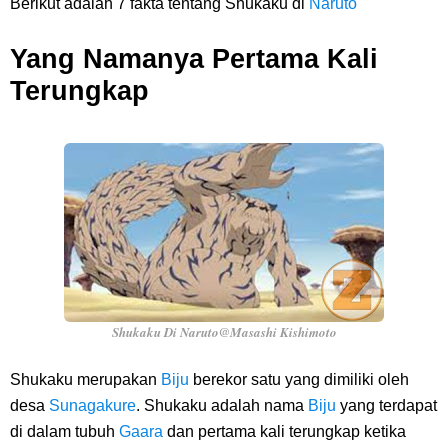
Berikut adalah 7 fakta tentang Shukaku di
Naruto
Caranya Disini
Yang Namanya Pertama Kali
7 Fakta Elbaph One Piece, Menjadi Tempat Yang Sangat Ingin
Terungkap
Dikunjungi Usopp
7 Fakta Ivankov One Piece, Orang Yang Mampu Menipu Sensor
Wanita Milik Sanji
7 Klub Pertama Yang Menjuarai Liga Champions, Apa Klub Jagoan
Kamu Termasuk
Shukaku Di Naruto@Masashi Kishimoto
Arti Bendera Palau, Negara Kepulauan Yang Berada Di Kawasan
Shukaku merupakan
Biju
berekor satu yang dimiliki oleh
Pasifik Barat
desa
Sunagakure
. Shukaku adalah nama
Biju
yang terdapat
di dalam tubuh
Gaara
dan pertama kali terungkap ketika