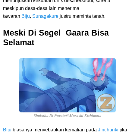
menunjukkan kekuatan unik desa tersebut, karena
meskipun desa-desa lain menerima
tawaran
Biju
,
Sunagakure
justru meminta tanah.
Meski Di Segel Gaara Bisa
Selamat
Shukaku Di Naruto@Masashi Kishimoto
Biju
biasanya menyebabkan kematian pada
Jinchuriki
jika