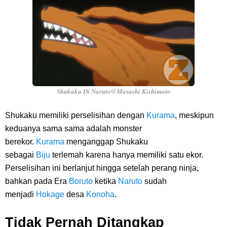
Shukaku Di Naruto@Masashi Kishimoto
Shukaku memiliki perselisihan dengan
Kurama
, meskipun
keduanya sama sama adalah monster
berekor.
Kurama
menganggap Shukaku
sebagai
Biju
terlemah karena hanya memiliki satu ekor.
Perselisihan ini berlanjut hingga setelah perang ninja,
bahkan pada Era
Boruto
ketika
Naruto
sudah
menjadi
Hokage
desa
Konoha
.
Tidak Pernah Ditangkap