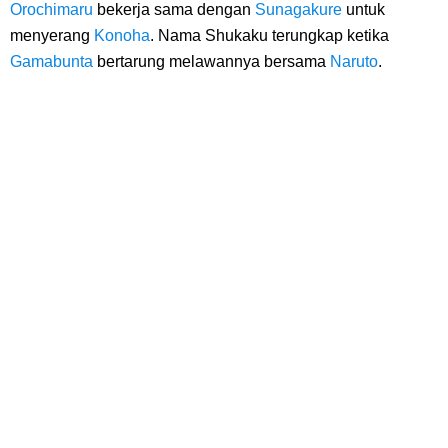
Cara Membuat Linktree Instagram, Sangat Mudah Untuk Kamu
Orochimaru
bekerja sama dengan
Sunagakure
untuk
menyerang
Konoha
. Nama Shukaku terungkap ketika
Lakukan Sendiri
Gamabunta
bertarung melawannya bersama
Naruto
.
7 Fakta Gaban One Piece, Orang Yang Telah Memberikan Kunci Borgol
Milik Loki
Profil Slamet Rahardjo, Aktor Dengan Peran Penting Dalam Perfilman
Indonesia
Resep Roti Panggang, Sangat Mudah Untuk Menjadi Cemilan
Bersama Keluarga
Arti Bendera Seychelles, Negara Kepulauan Yang Terletak Di
Samudra Hindia