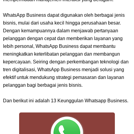
7 Fakta Gaban One Piece, Orang Yang Telah Memberikan Kunci Borgol
Milik Loki
WhatsApp Business dapat digunakan oleh berbagai jenis
bisnis, mulai dari usaha kecil hingga perusahaan besar.
Profil Slamet Rahardjo, Aktor Dengan Peran Penting Dalam Perfilman
Dengan kemampuannya dalam menjawab pertanyaan
pelanggan dengan cepat dan memberikan layanan yang
Indonesia
lebih personal, WhatsApp Business dapat membantu
meningkatkan keterlibatan pelanggan dan membangun
Resep Roti Panggang, Sangat Mudah Untuk Menjadi Cemilan
kepercayaan. Seiring dengan perkembangan teknologi dan
tren digitalisasi, WhatsApp Business menjadi solusi yang
Bersama Keluarga
efektif untuk mendukung strategi pemasaran dan layanan
pelanggan bagi berbagai jenis bisnis.
Arti Bendera Seychelles, Negara Kepulauan Yang Terletak Di
Dan berikut ini adalah 13 Keunggulan Whatsapp Business.
Samudra Hindia
Cara Bayar Akulaku Lewat Gopay, Sangat Mudah Dan Tidak Ribet
Sama Sekali