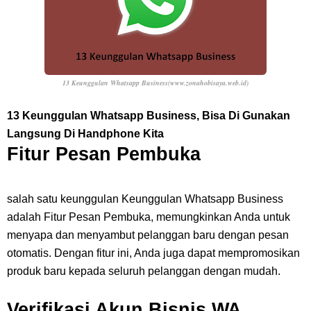
7 Fakta Queen One Piece, All Star Yang Jadi Penanggung Jawab
Penjara Udon
13 Keunggulan Whatsapp Business(www.zonahobisaya.web.id)
7 Fakta Brook One Piece, Mantan Kapten Yang Poster Bountynya
13 Keunggulan Whatsapp Business, Bisa Di Gunakan
Poster Konser
Langsung Di Handphone Kita
Fitur Pesan Pembuka
Resep Martabak Manis, Cemilan Enak Yang Memiliki Nama Lain
Terang Bulan
salah satu keunggulan Keunggulan Whatsapp Business
adalah Fitur Pesan Pembuka, memungkinkan Anda untuk
Saturday, 8 August
menyapa dan menyambut pelanggan baru dengan pesan
otomatis. Dengan fitur ini, Anda juga dapat mempromosikan
produk baru kepada seluruh pelanggan dengan mudah.
Verifikasi Akun Bisnis WA