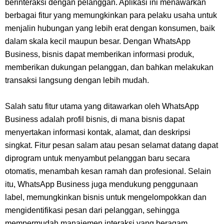
berinteraksi dengan pelanggan. Aplikasi ini menawarkan
Dikunjungi Usopp
berbagai fitur yang memungkinkan para pelaku usaha untuk
menjalin hubungan yang lebih erat dengan konsumen, baik
7 Fakta Ivankov One Piece, Orang Yang Mampu Menipu Sensor
dalam skala kecil maupun besar. Dengan WhatsApp
Business, bisnis dapat memberikan informasi produk,
Wanita Milik Sanji
memberikan dukungan pelanggan, dan bahkan melakukan
transaksi langsung dengan lebih mudah.
7 Klub Pertama Yang Menjuarai Liga Champions, Apa Klub Jagoan
Kamu Termasuk
Salah satu fitur utama yang ditawarkan oleh WhatsApp
Business adalah profil bisnis, di mana bisnis dapat
Arti Bendera Palau, Negara Kepulauan Yang Berada Di Kawasan
menyertakan informasi kontak, alamat, dan deskripsi
singkat. Fitur pesan salam atau pesan selamat datang dapat
Pasifik Barat
diprogram untuk menyambut pelanggan baru secara
otomatis, menambah kesan ramah dan profesional. Selain
Cara Membuat Linktree Instagram, Sangat Mudah Untuk Kamu
itu, WhatsApp Business juga mendukung penggunaan
label, memungkinkan bisnis untuk mengelompokkan dan
Lakukan Sendiri
mengidentifikasi pesan dari pelanggan, sehingga
mempermudah manajemen interaksi yang beragam.