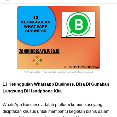
Profil Anwar Hafid, Politisi Yang Mernjadi Gubernur Provinsi Sulawesi
Tengah
Resep Pesmol Ikan Mas, Makanan Khas Sunda Dengan Rasa Yang
Enaknya Nagih
Arti Bendera Barbados, Negara Kepulauan Yang Terletak Di Kawasan
Karibia
13 Keunggulan Whatsapp Business(www.zonahobisaya.web.id)
Cara Daftar Danamon Mobile Banking, Mudah Banget Dan Lengkap
13 Keunggulan Whatsapp Business, Bisa Di Gunakan
Langsung Di Handphone Kita
Caranya Disini
WhatsApp Business adalah platform komunikasi yang
7 Fakta Elbaph One Piece, Menjadi Tempat Yang Sangat Ingin
diciptakan khusus untuk membantu kegiatan bisnis dalam