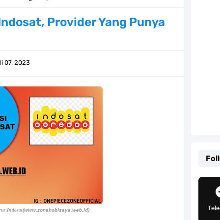
ernjadi Gubernur Provinsi Sulawesi Tengah
 Indosat, Provider Yang Punya
Khas Sunda Dengan Rasa Yang Enaknya Nagih
lauan Yang Terletak Di Kawasan Karibia
li 07, 2023
g, Mudah Banget Dan Lengkap Caranya Disini
Tempat Yang Sangat Ingin Dikunjungi Usopp
ang Mampu Menipu Sensor Wanita Milik Sanji
ga Champions, Apa Klub Jagoan Kamu Termasuk
Fol
an Yang Berada Di Kawasan Pasifik Barat
 Sangat Mudah Untuk Kamu Lakukan Sendiri
Tel
rtu Indosat
(www.zonahobisaya.web.id)