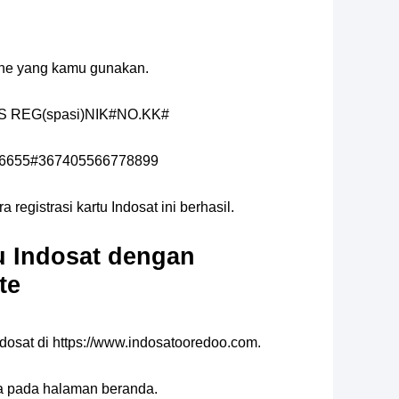
ne yang kamu gunakan.
SMS REG(spasi)NIK#NO.KK#
76655#367405566778899
 registrasi kartu Indosat ini berhasil.
tu Indosat dengan
te
ndosat di https://www.indosatooredoo.com.
dia pada halaman beranda.