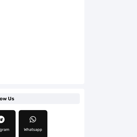
low Us
egram
Whatsapp