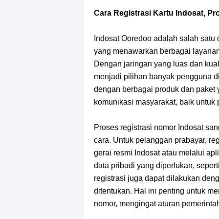
7 Fakta Gaban One Piece, Orang Yan
Cara Registrasi Kartu Indosat, P
Profil Slamet Rahardjo, Aktor Deng
Indosat Ooredoo adalah salah satu 
Resep Roti Panggang, Sangat Muda
yang menawarkan berbagai layanan s
Dengan jaringan yang luas dan kuali
Arti Bendera Seychelles, Negara Ke
menjadi pilihan banyak pengguna di 
dengan berbagai produk dan paket
Cara Bayar Akulaku Lewat Gopay, S
komunikasi masyarakat, baik untuk
7 Fakta Queen One Piece, All Star
Proses registrasi nomor Indosat sa
cara. Untuk pelanggan prabayar, re
7 Fakta Brook One Piece, Mantan K
gerai resmi Indosat atau melalui a
data pribadi yang diperlukan, seper
Resep Martabak Manis, Cemilan Ena
registrasi juga dapat dilakukan de
ditentukan. Hal ini penting untuk 
nomor, mengingat aturan pemerintah