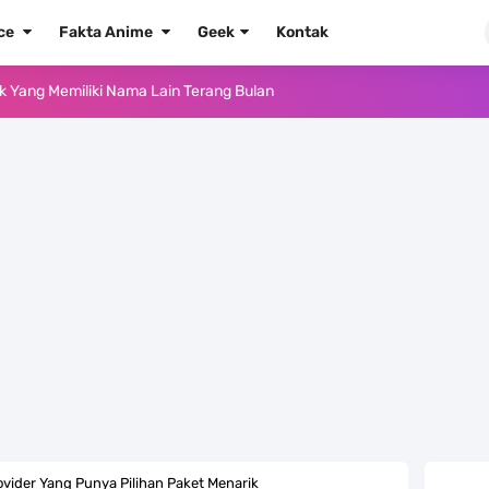
ece
Fakta Anime
Geek
Kontak
ika Dengan Bentang Alam Yang Sangat Beragam
e Iphone, Sangat Gampang Untuk Kamu Lakukan
Yang Punya Bounty Yang Tinggi Sejak Muda
ido Yang Sangat Kagum Pada Kozuki Oden
, Tongak Sejarah Imlu Pengetahuan Manusia
 Pantai Yang Pernah Jadi Bagian Uni Soviet
au Komputer Kalian Dengan Sangat Mudah
apat Tawaran Buah Iblis Mera Mera No Mi
rovider Yang Punya Pilihan Paket Menarik