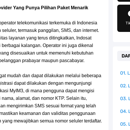
g Telah Memberikan Kunci Borgol Milik Loki
rovider Yang Punya Pilihan Paket Menarik
an Peran Penting Dalam Perfilman Indonesia
operator telekomunikasi terkemuka di Indonesia
Ti
h Untuk Menjadi Cemilan Bersama Keluarga
eluler, termasuk panggilan, SMS, dan internet.
tas layanan yang terus ditingkatkan, Indosat
pulauan Yang Terletak Di Samudra Hindia
berbagai kalangan. Operator ini juga dikenal
 yang disesuaikan untuk memenuhi kebutuhan
DAF
angat Mudah Dan Tidak Ribet Sama Sekali
 pelanggan prabayar maupun pascabayar.
 Yang Jadi Penanggung Jawab Penjara Udon
01.
ngat mudah dan dapat dilakukan melalui beberapa
gistrasi dapat dilakukan dengan mengunjungi
apten Yang Poster Bountynya Poster Konser
02. 
plikasi MyIM3, di mana pengguna dapat mengisi
ti nama, alamat, dan nomor KTP. Selain itu,
03.
k Yang Memiliki Nama Lain Terang Bulan
ngan mengirimkan SMS sesuai format yang telah
04.
memastikan keamanan dan validitas penggunaan
 yang mewajibkan semua nomor seluler terdaftar.
05. 