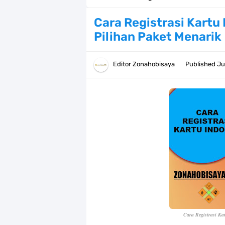
Profil Anwar Hafid, Politisi Yang M
Cara Registrasi Kartu
Pilihan Paket Menarik
Resep Pesmol Ikan Mas, Makanan 
Arti Bendera Barbados, Negara Kepu
Editor
Zonahobisaya
Published
Ju
Cara Daftar Danamon Mobile Bankin
7 Fakta Elbaph One Piece, Menjadi 
7 Fakta Ivankov One Piece, Orang Y
7 Klub Pertama Yang Menjuarai Li
Arti Bendera Palau, Negara Kepulau
Cara Membuat Linktree Instagram,
Cara Registrasi Ka