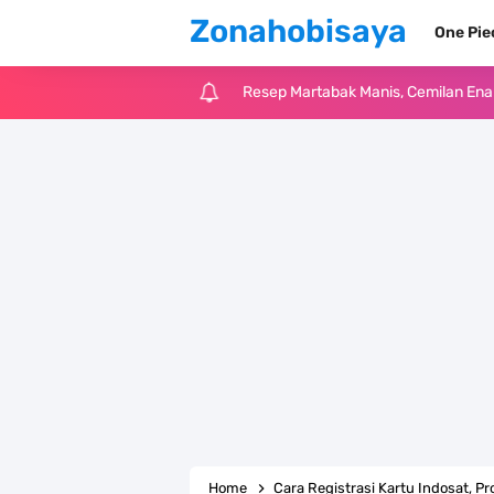
Zonahobisaya
One Pi
Arti Bendera Tanzania, Ada Di Afr
Cara Pindahkan WA Dari Android K
7 Fakta Big Mom One Piece, Yonko 
7 Fakta Yamato One Piece, Anak Ka
7 Satelit Buatan Pertama Di Dunia
Arti Bendera Moldova, Negara Tanpa
Cara Daftar Telegram Di Laptop At
7 Fakta Franky One Piece, Pernah D
Home
Cara Registrasi Kartu Indosat, P