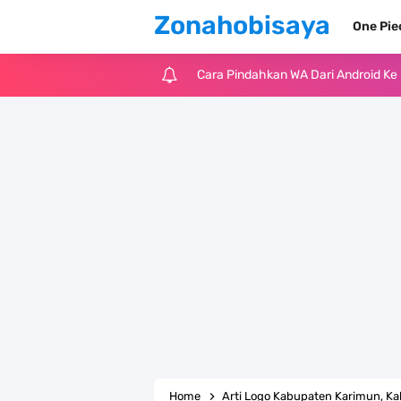
Zonahobisaya
One Pi
Cara Pindahkan WA Dari Android K
7 Fakta Big Mom One Piece, Yonko 
7 Fakta Yamato One Piece, Anak Ka
7 Satelit Buatan Pertama Di Dunia
Arti Bendera Moldova, Negara Tanpa
Cara Daftar Telegram Di Laptop At
7 Fakta Franky One Piece, Pernah D
Profil Anwar Hafid, Politisi Yang M
Home
Arti Logo Kabupaten Karimun, 