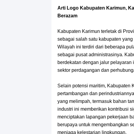
Profil Slamet Rahardjo, Aktor Deng
Arti Logo Kabupaten Karimun, K
Resep Roti Panggang, Sangat Muda
Berazam
Arti Bendera Seychelles, Negara Ke
Kabupaten Karimun terletak di Prov
sebagai salah satu kabupaten yang 
Cara Bayar Akulaku Lewat Gopay, S
Wilayah ini terdiri dari beberapa p
sebagai pusat administrasinya. Kabu
7 Fakta Queen One Piece, All Star
berdekatan dengan jalur pelayaran 
sektor perdagangan dan perhubunga
7 Fakta Brook One Piece, Mantan K
Selain potensi maritim, Kabupaten 
7 Kapal Pesiar Terberat Di Dunia, Si
pertambangan dan perindustriannya.
yang melimpah, termasuk bahan tamb
Arti Bendera Tanzania, Ada Di Afr
industri ini memberikan kontribusi s
menciptakan lapangan pekerjaan ba
berupaya untuk mengembangkan sekto
menjaga kelestarian lingkungan.