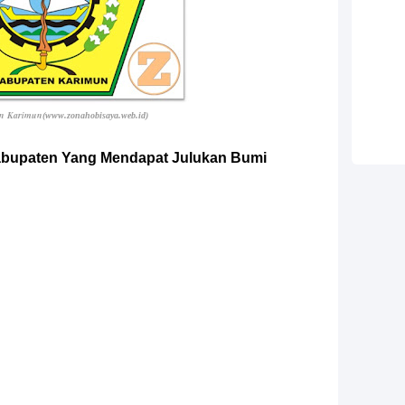
en Karimun
(www.zonahobisaya.web.id)
abupaten Yang Mendapat Julukan Bumi