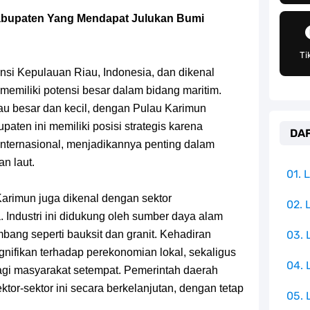
an Peran Penting Dalam Perfilman Indonesia
abupaten Yang Mendapat Julukan Bumi
h Untuk Menjadi Cemilan Bersama Keluarga
Ti
pulauan Yang Terletak Di Samudra Hindia
insi Kepulauan Riau, Indonesia, dan dikenal
memiliki potensi besar dalam bidang maritim.
angat Mudah Dan Tidak Ribet Sama Sekali
ulau besar dan kecil, dengan Pulau Karimun
paten ini memiliki posisi strategis karena
DAF
 Yang Jadi Penanggung Jawab Penjara Udon
internasional, menjadikannya penting dalam
n laut.
apten Yang Poster Bountynya Poster Konser
01.
Karimun juga dikenal dengan sektor
mbol Ambisi Industri Pariwisata Laut
02. 
 Industri ini didukung oleh sumber daya alam
ang seperti bauksit dan granit. Kehadiran
03.
ika Dengan Bentang Alam Yang Sangat Beragam
ignifikan terhadap perekonomian lokal, sekaligus
04.
gi masyarakat setempat. Pemerintah daerah
r-sektor ini secara berkelanjutan, dengan tetap
05. 