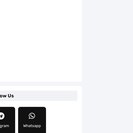
low Us
egram
Whatsapp