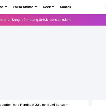
ece
Fakta Anime
Geek
Kontak
e Iphone, Sangat Gampang Untuk Kamu Lakukan
Yang Punya Bounty Yang Tinggi Sejak Muda
ido Yang Sangat Kagum Pada Kozuki Oden
, Tongak Sejarah Imlu Pengetahuan Manusia
 Pantai Yang Pernah Jadi Bagian Uni Soviet
au Komputer Kalian Dengan Sangat Mudah
apat Tawaran Buah Iblis Mera Mera No Mi
ernjadi Gubernur Provinsi Sulawesi Tengah
Kabupaten Yang Mendapat Julukan Bumi Berazam