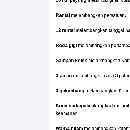
10 lidi payung
melambangkan bulan 
Rantai
melambangkan persatuan.
12 rantai
melambangkan tanggal hari
Roda gigi
melambangkan pertamban
Sampan kolek
melambangkan Kabu
3 pulau
melambangkan ada 3 pulau 
3 gelombang
melambangkan Kabupa
Keris berkepala elang laut
melamb
keamanan.
Warna hitam
melambangkan keten