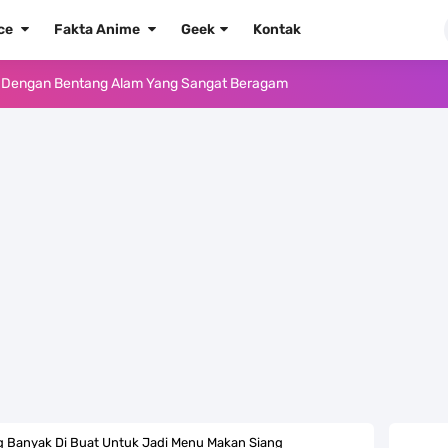
ece
Fakta Anime
Geek
Kontak
ika Dengan Bentang Alam Yang Sangat Beragam
e Iphone, Sangat Gampang Untuk Kamu Lakukan
Yang Punya Bounty Yang Tinggi Sejak Muda
ido Yang Sangat Kagum Pada Kozuki Oden
, Tongak Sejarah Imlu Pengetahuan Manusia
 Pantai Yang Pernah Jadi Bagian Uni Soviet
au Komputer Kalian Dengan Sangat Mudah
apat Tawaran Buah Iblis Mera Mera No Mi
 Banyak Di Buat Untuk Jadi Menu Makan Siang