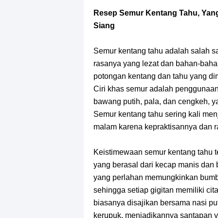
7 Fakta Gaban One Piece, Orang Yan
Resep Semur Kentang Tahu, Yang
Profil Slamet Rahardjo, Aktor Deng
Siang
Resep Roti Panggang, Sangat Muda
Semur kentang tahu adalah salah s
rasanya yang lezat dan bahan-bah
Arti Bendera Seychelles, Negara Ke
potongan kentang dan tahu yang di
Ciri khas semur adalah penggunaa
Cara Bayar Akulaku Lewat Gopay, S
bawang putih, pala, dan cengkeh, 
Semur kentang tahu sering kali men
7 Fakta Queen One Piece, All Star
malam karena kepraktisannya dan 
7 Fakta Brook One Piece, Mantan K
Keistimewaan semur kentang tahu t
yang berasal dari kecap manis da
Resep Martabak Manis, Cemilan Ena
yang perlahan memungkinkan bumb
sehingga setiap gigitan memiliki c
biasanya disajikan bersama nasi pu
kerupuk, menjadikannya santapan 