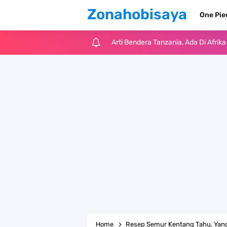
Zonahobisaya
One Pi
Arti Bendera Tanzania, Ada Di Afr
Cara Pindahkan WA Dari Android K
7 Fakta Big Mom One Piece, Yonko 
7 Fakta Yamato One Piece, Anak Ka
7 Satelit Buatan Pertama Di Dunia
Arti Bendera Moldova, Negara Tanpa
Cara Daftar Telegram Di Laptop At
7 Fakta Franky One Piece, Pernah D
Home
Resep Semur Kentang Tahu, Yang