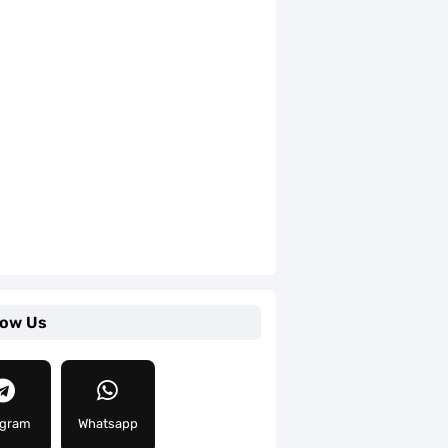
low Us
egram
Whatsapp