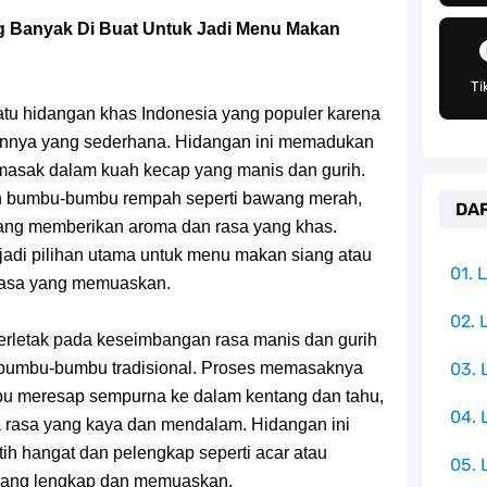
g Telah Memberikan Kunci Borgol Milik Loki
 Banyak Di Buat Untuk Jadi Menu Makan
an Peran Penting Dalam Perfilman Indonesia
Ti
h Untuk Menjadi Cemilan Bersama Keluarga
atu hidangan khas Indonesia yang populer karena
annya yang sederhana. Hidangan ini memadukan
pulauan Yang Terletak Di Samudra Hindia
masak dalam kuah kecap yang manis dan gurih.
n bumbu-bumbu rempah seperti bawang merah,
DAF
angat Mudah Dan Tidak Ribet Sama Sekali
yang memberikan aroma dan rasa yang khas.
jadi pilihan utama untuk menu makan siang atau
 Yang Jadi Penanggung Jawab Penjara Udon
01.
rasa yang memuaskan.
apten Yang Poster Bountynya Poster Konser
02. 
erletak pada keseimbangan rasa manis dan gurih
n bumbu-bumbu tradisional. Proses memasaknya
03.
k Yang Memiliki Nama Lain Terang Bulan
u meresap sempurna ke dalam kentang dan tahu,
04.
ita rasa yang kaya dan mendalam. Hidangan ini
tih hangat dan pelengkap seperti acar atau
05. 
yang lengkap dan memuaskan.