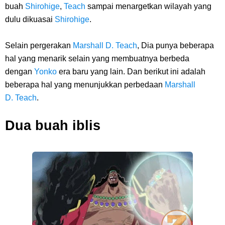
buah
Shirohige
,
Teach
sampai menargetkan wilayah yang
Karibia
dulu dikuasai
Shirohige
.
Cara Daftar Danamon Mobile Banking, Mudah Banget Dan Lengkap
Selain pergerakan
Marshall D.
Teach
, Dia punya beberapa
Caranya Disini
hal yang menarik selain yang membuatnya berbeda
dengan
Yonko
era baru yang lain. Dan berikut ini adalah
7 Fakta Elbaph One Piece, Menjadi Tempat Yang Sangat Ingin
beberapa hal yang menunjukkan perbedaan
Marshall
D.
Teach
.
Dikunjungi Usopp
Dua buah iblis
7 Fakta Ivankov One Piece, Orang Yang Mampu Menipu Sensor
Wanita Milik Sanji
7 Klub Pertama Yang Menjuarai Liga Champions, Apa Klub Jagoan
Kamu Termasuk