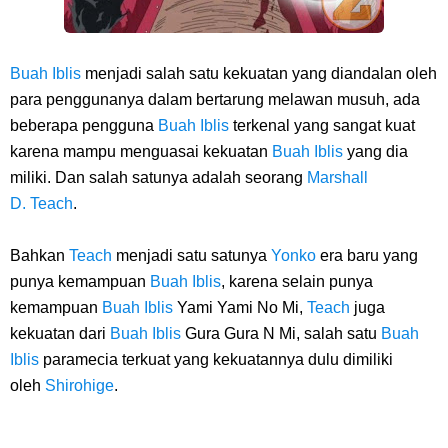
Arti Bendera Palau, Negara Kepulauan Yang Berada Di Kawasan
Pasifik Barat
Buah Iblis
menjadi salah satu kekuatan yang diandalan oleh
Cara Membuat Linktree Instagram, Sangat Mudah Untuk Kamu
para penggunanya dalam bertarung melawan musuh, ada
beberapa pengguna
Buah Iblis
terkenal yang sangat kuat
Lakukan Sendiri
karena mampu menguasai kekuatan
Buah Iblis
yang dia
miliki. Dan salah satunya adalah seorang
Marshall
7 Fakta Gaban One Piece, Orang Yang Telah Memberikan Kunci Borgol
D.
Teach
.
Milik Loki
Bahkan
Teach
menjadi satu satunya
Yonko
era baru yang
punya kemampuan
Buah Iblis
, karena selain punya
Profil Slamet Rahardjo, Aktor Dengan Peran Penting Dalam Perfilman
kemampuan
Buah Iblis
Yami Yami No Mi,
Teach
juga
kekuatan dari
Buah Iblis
Gura Gura N Mi, salah satu
Buah
Indonesia
Iblis
paramecia terkuat yang kekuatannya dulu dimiliki
Resep Roti Panggang, Sangat Mudah Untuk Menjadi Cemilan
oleh
Shirohige
.
Bersama Keluarga