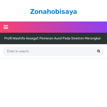
Zonahobisaya
Profil Washifa Assegaf, Pemeran Aurel Pada Sinetron Merangkai
Kisah Indah
Resep Martabak Manis, Cemilan Enak Yang Memiliki Nama Lain
Terang Bulan
Arti Bendera Tanzania, Ada Di Afrika Dengan Bentang Alam Yang
Sangat Beragam