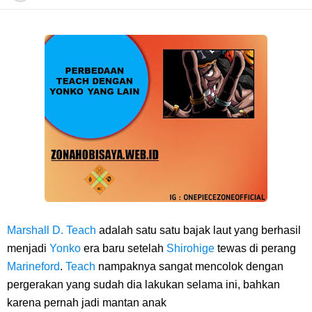
Cara Daftar Telegram Di Laptop Atau Komputer Kalian Dengan
Sangat Mudah
7 Fakta Franky One Piece, Pernah Dapat Tawaran Buah Iblis Mera
Mera No Mi
Profil Anwar Hafid, Politisi Yang Mernjadi Gubernur Provinsi Sulawesi
Tengah
Resep Pesmol Ikan Mas, Makanan Khas Sunda Dengan Rasa Yang
Marshall D.
Teach
adalah satu satu bajak laut yang berhasil
menjadi
Yonko
era baru setelah
Shirohige
tewas di perang
Enaknya Nagih
Marineford
.
Teach
nampaknya sangat mencolok dengan
pergerakan yang sudah dia lakukan selama ini, bahkan
Arti Bendera Barbados, Negara Kepulauan Yang Terletak Di Kawasan
karena pernah jadi mantan anak