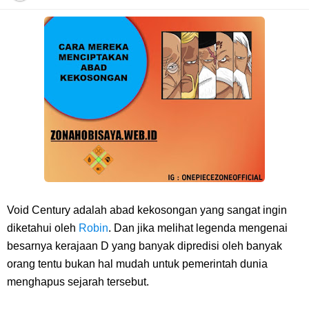
Cara Daftar Danamon Mobile Banking, Mudah Banget Dan Lengkap
Caranya Disini
7 Fakta Elbaph One Piece, Menjadi Tempat Yang Sangat Ingin
Dikunjungi Usopp
7 Fakta Ivankov One Piece, Orang Yang Mampu Menipu Sensor
Wanita Milik Sanji
Void Century adalah abad kekosongan yang sangat ingin
7 Klub Pertama Yang Menjuarai Liga Champions, Apa Klub Jagoan
diketahui oleh
Robin
. Dan jika melihat legenda mengenai
besarnya kerajaan D yang banyak dipredisi oleh banyak
Kamu Termasuk
orang tentu bukan hal mudah untuk pemerintah dunia
menghapus sejarah tersebut.
Arti Bendera Palau, Negara Kepulauan Yang Berada Di Kawasan