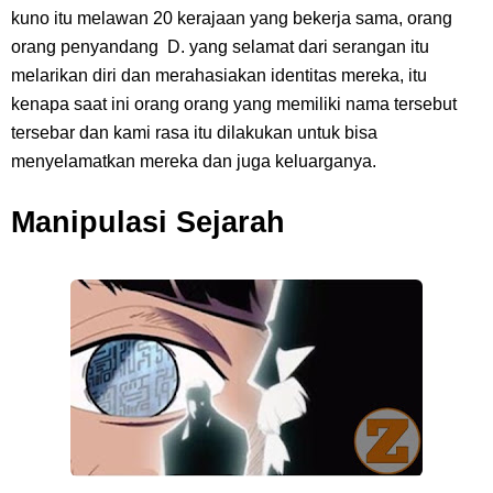
kuno itu melawan 20 kerajaan yang bekerja sama, orang
Arti Bendera Tanzania, Ada Di Afrika Dengan Bentang Alam Yang
orang penyandang D. yang selamat dari serangan itu
melarikan diri dan merahasiakan identitas mereka, itu
Sangat Beragam
kenapa saat ini orang orang yang memiliki nama tersebut
tersebar dan kami rasa itu dilakukan untuk bisa
Cara Pindahkan WA Dari Android Ke Iphone, Sangat Gampang Untuk
menyelamatkan mereka dan juga keluarganya.
Kamu Lakukan
Manipulasi Sejarah
7 Fakta Big Mom One Piece, Yonko Yang Punya Bounty Yang Tinggi
Sejak Muda
Friday, 7 August