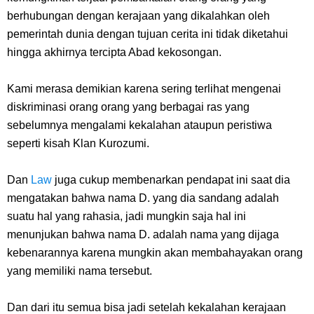
Arti Bendera Seychelles, Negara Kepulauan Yang Terletak Di
berhubungan dengan kerajaan yang dikalahkan oleh
pemerintah dunia dengan tujuan cerita ini tidak diketahui
Samudra Hindia
hingga akhirnya tercipta Abad kekosongan.
Cara Bayar Akulaku Lewat Gopay, Sangat Mudah Dan Tidak Ribet
Kami merasa demikian karena sering terlihat mengenai
Sama Sekali
diskriminasi orang orang yang berbagai ras yang
sebelumnya mengalami kekalahan ataupun peristiwa
7 Fakta Queen One Piece, All Star Yang Jadi Penanggung Jawab
seperti kisah Klan Kurozumi.
Penjara Udon
Dan
Law
juga cukup membenarkan pendapat ini saat dia
mengatakan bahwa nama D. yang dia sandang adalah
7 Fakta Brook One Piece, Mantan Kapten Yang Poster Bountynya
suatu hal yang rahasia, jadi mungkin saja hal ini
menunjukan bahwa nama D. adalah nama yang dijaga
Poster Konser
kebenarannya karena mungkin akan membahayakan orang
Resep Martabak Manis, Cemilan Enak Yang Memiliki Nama Lain
yang memiliki nama tersebut.
Terang Bulan
Dan dari itu semua bisa jadi setelah kekalahan kerajaan