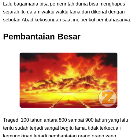
Lalu bagaimana bisa pemerintah dunia bisa menghapus
Pasifik Barat
sejarah itu dalam waktu waktu lama dan dikenal dengan
sebutan Abad kekosongan saat ini
Cara Membuat Linktree Instagram, Sangat Mudah Untuk Kamu
, berikut pembahasanya.
Pembantaian Besar
Lakukan Sendiri
7 Fakta Gaban One Piece, Orang Yang Telah Memberikan Kunci Borgol
Milik Loki
Profil Slamet Rahardjo, Aktor Dengan Peran Penting Dalam Perfilman
Indonesia
Resep Roti Panggang, Sangat Mudah Untuk Menjadi Cemilan
Tragedi 100 tahun antara 800 sampai 900 tahun yang lalu
Bersama Keluarga
tentu sudah terjadi sangat begitu lama, tidak terkecuali
kemungkinan terjadi pembantaian orang orang yang