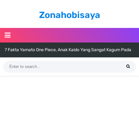
Zonahobisaya
7 Fakta Yamato One Piece, Anak Kaido Yang Sangat Kagum Pada
Kozuki Oden
7 Satelit Buatan Pertama Di Dunia, Tongak Sejarah Imlu
Pengetahuan Manusia
Arti Bendera Moldova, Negara Tanpa Pantai Yang Pernah Jadi Bagian
Uni Soviet