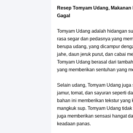
Profil Slamet Rahardjo, Aktor Deng
Resep Tomyam Udang, Makanan K
Resep Roti Panggang, Sangat Muda
Gagal
Arti Bendera Seychelles, Negara Ke
Tomyam Udang adalah hidangan sup
rasa segar dan pedasnya yang memik
Cara Bayar Akulaku Lewat Gopay, S
berupa udang, yang dicampur denga
jahe, daun jeruk purut, dan cabai
7 Fakta Queen One Piece, All Star
Tomyam Udang berasal dari tambahan
yang memberikan sentuhan yang me
7 Fakta Brook One Piece, Mantan K
Selain udang, Tomyam Udang juga s
7 Kapal Pesiar Terberat Di Dunia, Si
jamur, tomat, dan sayuran seperti 
bahan ini memberikan tekstur yang 
Arti Bendera Tanzania, Ada Di Afr
mangkuk sup. Tomyam Udang tidak h
juga memberikan sensasi hangat da
keadaan panas.