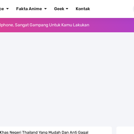
ece
Fakta Anime
Geek
Kontak
e Iphone, Sangat Gampang Untuk Kamu Lakukan
Yang Punya Bounty Yang Tinggi Sejak Muda
ido Yang Sangat Kagum Pada Kozuki Oden
, Tongak Sejarah Imlu Pengetahuan Manusia
 Pantai Yang Pernah Jadi Bagian Uni Soviet
au Komputer Kalian Dengan Sangat Mudah
apat Tawaran Buah Iblis Mera Mera No Mi
ernjadi Gubernur Provinsi Sulawesi Tengah
has Negeri Thailand Yang Mudah Dan Anti Gagal