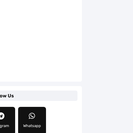
low Us
egram
Whatsapp