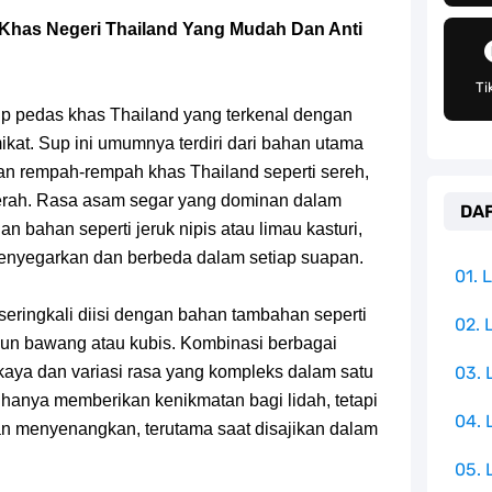
an Peran Penting Dalam Perfilman Indonesia
has Negeri Thailand Yang Mudah Dan Anti
h Untuk Menjadi Cemilan Bersama Keluarga
Ti
pulauan Yang Terletak Di Samudra Hindia
 pedas khas Thailand yang terkenal dengan
at. Sup ini umumnya terdiri dari bahan utama
angat Mudah Dan Tidak Ribet Sama Sekali
n rempah-rempah khas Thailand seperti sereh,
 merah. Rasa asam segar yang dominan dalam
DAF
 Yang Jadi Penanggung Jawab Penjara Udon
 bahan seperti jeruk nipis atau limau kasturi,
nyegarkan dan berbeda dalam setiap suapan.
apten Yang Poster Bountynya Poster Konser
01.
eringkali diisi dengan bahan tambahan seperti
mbol Ambisi Industri Pariwisata Laut
02. 
daun bawang atau kubis. Kombinasi berbagai
kaya dan variasi rasa yang kompleks dalam satu
03.
ika Dengan Bentang Alam Yang Sangat Beragam
anya memberikan kenikmatan bagi lidah, tetapi
04.
n menyenangkan, terutama saat disajikan dalam
05. 