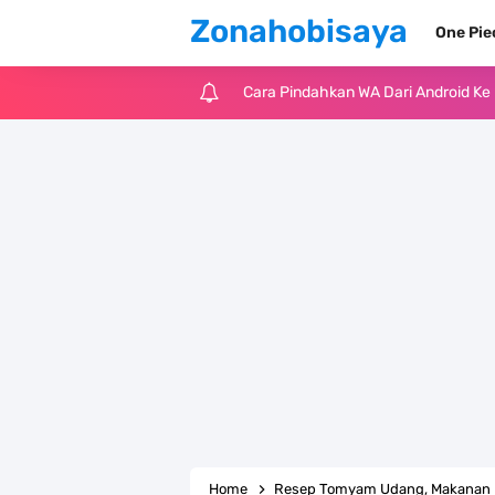
Zonahobisaya
One Pi
Cara Pindahkan WA Dari Android K
7 Fakta Big Mom One Piece, Yonko 
7 Fakta Yamato One Piece, Anak Ka
7 Satelit Buatan Pertama Di Dunia
Arti Bendera Moldova, Negara Tanpa
Cara Daftar Telegram Di Laptop At
7 Fakta Franky One Piece, Pernah D
Profil Anwar Hafid, Politisi Yang M
Home
Resep Tomyam Udang, Makanan K