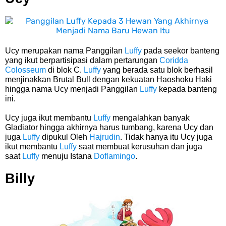
Arti Bendera Seychelles, Negara Kepulauan Yang Terletak Di
Samudra Hindia
Cara Bayar Akulaku Lewat Gopay, Sangat Mudah Dan Tidak Ribet
Ucy merupakan nama
Panggilan
Luffy
pada
seekor banteng
yang ikut berpartisipasi dalam pertarungan
Coridda
Colosseum
di blok C.
Luffy
yang berada satu blok berhasil
Sama Sekali
menjinakkan Brutal Bull dengan kekuatan Haoshoku Haki
hingga nama Ucy menjadi
Panggilan
Luffy
kepada banteng
7 Fakta Queen One Piece, All Star Yang Jadi Penanggung Jawab
ini
.
Ucy juga ikut membantu
Luffy
mengalahkan banyak
Penjara Udon
Gladiator hingga akhirnya harus tumbang, karena Ucy dan
juga
Luffy
dipukul Oleh
Hajrudin
. Tidak hanya itu Ucy juga
7 Fakta Brook One Piece, Mantan Kapten Yang Poster Bountynya
ikut membantu
Luffy
saat membuat kerusuhan dan juga
saat
Luffy
menuju Istana
Doflamingo
.
Poster Konser
Billy
7 Kapal Pesiar Terberat Di Dunia, Simbol Ambisi Industri Pariwisata
Laut