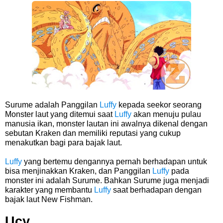
Pasifik Barat
Cara Membuat Linktree Instagram, Sangat Mudah Untuk Kamu
Lakukan Sendiri
7 Fakta Gaban One Piece, Orang Yang Telah Memberikan Kunci Borgol
Milik Loki
Surume adalah Panggilan
Luffy
kepada seekor seorang
Monster laut yang ditemui saat
Luffy
akan menuju pulau
manusia ikan, monster lautan ini awalnya dikenal dengan
Profil Slamet Rahardjo, Aktor Dengan Peran Penting Dalam Perfilman
sebutan Kraken dan memiliki reputasi yang cukup
menakutkan bagi para bajak laut.
Indonesia
Luffy
yang bertemu dengannya pernah berhadapan untuk
bisa menjinakkan Kraken, dan
Panggilan
Luffy
pada
Resep Roti Panggang, Sangat Mudah Untuk Menjadi Cemilan
monster ini adalah
Surume. Bahkan Surume juga menjadi
karakter yang membantu
Luffy
saat berhadapan dengan
bajak laut New Fishman.
Bersama Keluarga
Ucy