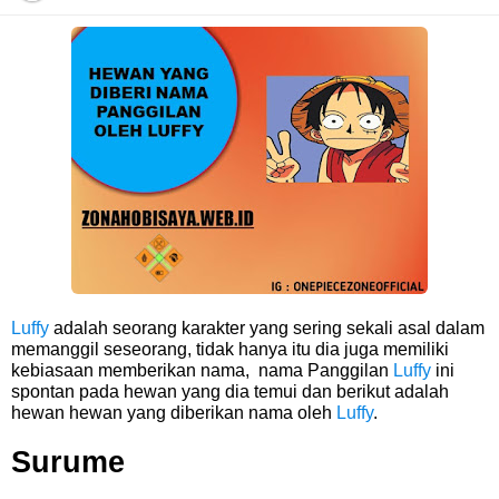
Cara Daftar Danamon Mobile Banking, Mudah Banget Dan Lengkap
Caranya Disini
7 Fakta Elbaph One Piece, Menjadi Tempat Yang Sangat Ingin
Dikunjungi Usopp
7 Fakta Ivankov One Piece, Orang Yang Mampu Menipu Sensor
Wanita Milik Sanji
Luffy
adalah seorang karakter yang sering sekali asal dalam
memanggil seseorang, tidak hanya itu dia juga memiliki
7 Klub Pertama Yang Menjuarai Liga Champions, Apa Klub Jagoan
kebiasaan memberikan nama, nama Panggilan
Luffy
ini
spontan pada hewan yang dia temui dan berikut adalah
Kamu Termasuk
hewan hewan yang diberikan nama oleh
Luffy
.
Surume
Arti Bendera Palau, Negara Kepulauan Yang Berada Di Kawasan