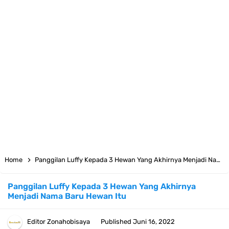
Cara Daftar Telegram Di Laptop Atau Komputer Kalian Dengan
Sangat Mudah
7 Fakta Franky One Piece, Pernah Dapat Tawaran Buah Iblis Mera
Mera No Mi
Profil Anwar Hafid, Politisi Yang Mernjadi Gubernur Provinsi Sulawesi
Tengah
Resep Pesmol Ikan Mas, Makanan Khas Sunda Dengan Rasa Yang
Home
Panggilan Luffy Kepada 3 Hewan Yang Akhirnya Menjadi Nama Baru Hewan Itu
Enaknya Nagih
Panggilan Luffy Kepada 3 Hewan Yang Akhirnya
Menjadi Nama Baru Hewan Itu
Arti Bendera Barbados, Negara Kepulauan Yang Terletak Di Kawasan
Karibia
Editor
Zonahobisaya
Published
Juni 16, 2022