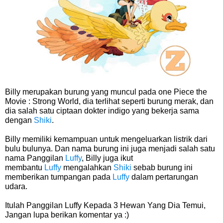
Arti Bendera Tanzania, Ada Di Afrika Dengan Bentang Alam Yang
Sangat Beragam
Cara Pindahkan WA Dari Android Ke Iphone, Sangat Gampang Untuk
Kamu Lakukan
Billy merupakan burung yang muncul pada one Piece the
Movie : Strong World, dia terlihat seperti burung merak, dan
dia salah satu ciptaan dokter indigo yang bekerja sama
7 Fakta Big Mom One Piece, Yonko Yang Punya Bounty Yang Tinggi
dengan
Shiki
.
Sejak Muda
Billy memiliki kemampuan untuk mengeluarkan listrik dari
bulu bulunya. Dan nama burung ini juga menjadi salah satu
nama
Panggilan
Luffy
, Billy juga ikut
Friday, 7 August
membantu
Luffy
mengalahkan
Shiki
sebab burung ini
memberikan tumpangan pada
Luffy
dalam pertarungan
udara.
Itulah Panggilan Luffy Kepada 3 Hewan Yang Dia Temui,
Jangan lupa berikan komentar ya :)