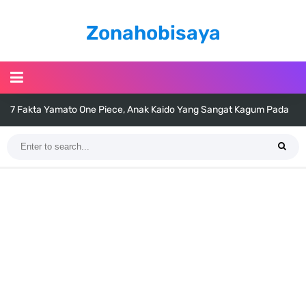
Zonahobisaya
7 Fakta Yamato One Piece, Anak Kaido Yang Sangat Kagum Pada
Kozuki Oden
7 Satelit Buatan Pertama Di Dunia, Tongak Sejarah Imlu
Pengetahuan Manusia
Arti Bendera Moldova, Negara Tanpa Pantai Yang Pernah Jadi Bagian
Uni Soviet