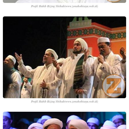
Profil Habib Rizieq Shihab
(www.zonahobisaya.web.id)
Profil Habib Rizieq Shihab
(www.zonahobisaya.web.id)