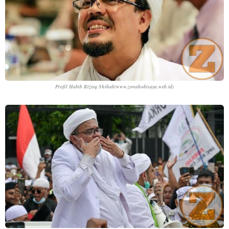
Profil Habib Rizieq Shihab
(www.zonahobisaya.web.id)