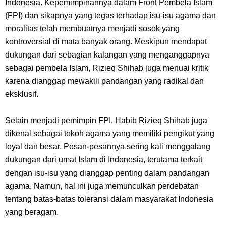
Indonesia. Kepemimpinannya dalam Front Pembela Islam
Wanita Milik Sanji
(FPI) dan sikapnya yang tegas terhadap isu-isu agama dan
moralitas telah membuatnya menjadi sosok yang
7 Klub Pertama Yang Menjuarai Liga Champions, Apa Klub Jagoan
kontroversial di mata banyak orang. Meskipun mendapat
dukungan dari sebagian kalangan yang menganggapnya
Kamu Termasuk
sebagai pembela Islam, Rizieq Shihab juga menuai kritik
karena dianggap mewakili pandangan yang radikal dan
Arti Bendera Palau, Negara Kepulauan Yang Berada Di Kawasan
eksklusif.
Pasifik Barat
Selain menjadi pemimpin FPI, Habib Rizieq Shihab juga
Cara Membuat Linktree Instagram, Sangat Mudah Untuk Kamu
dikenal sebagai tokoh agama yang memiliki pengikut yang
loyal dan besar. Pesan-pesannya sering kali menggalang
Lakukan Sendiri
dukungan dari umat Islam di Indonesia, terutama terkait
dengan isu-isu yang dianggap penting dalam pandangan
7 Fakta Gaban One Piece, Orang Yang Telah Memberikan Kunci Borgol
agama. Namun, hal ini juga memunculkan perdebatan
tentang batas-batas toleransi dalam masyarakat Indonesia
Milik Loki
yang beragam.