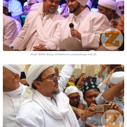
Profil Habib Rizieq Shihab
(www.zonahobisaya.web.id)