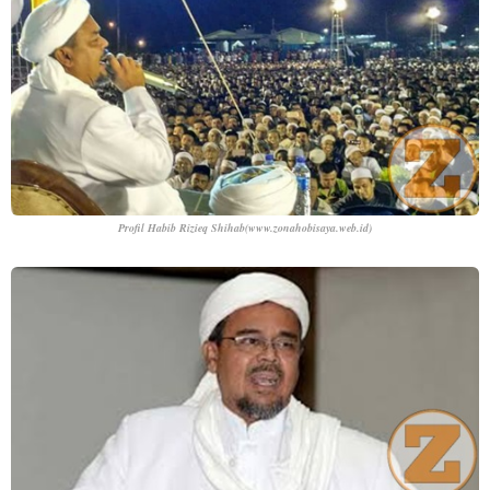
Profil Habib Rizieq Shihab
(www.zonahobisaya.web.id)