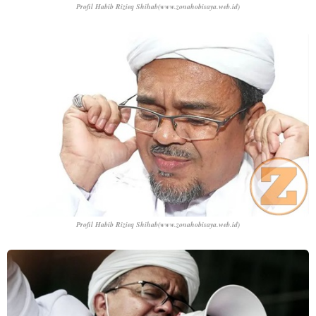
Profil Habib Rizieq Shihab
(www.zonahobisaya.web.id)
Profil Habib Rizieq Shihab
(www.zonahobisaya.web.id)