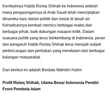
Profil Slamet Rahardjo, Aktor Dengan Peran Penting Dalam Perfilman
Kembalinya Habib Rizieq Shihab ke Indonesia setelah
Indonesia
masa pengasingannya di Arab Saudi telah menciptakan
dinamika baru dalam politik dan sosial di tanah air.
Resep Roti Panggang, Sangat Mudah Untuk Menjadi Cemilan
Kehadirannya kembali memicu berbagai reaksi dari
berbagai pihak, baik dukungan maupun kritik. Dalam
Bersama Keluarga
suasana politik yang terus berkembang di Indonesia, peran
dan pengaruh Habib Rizieq Shihab terus menjadi subjek
Arti Bendera Seychelles, Negara Kepulauan Yang Terletak Di
perbincangan dan perhatian yang mendalam dari berbagai
kalangan masyarakat.
Samudra Hindia
Dan berikut ini adalah Biodata Wahidin Halim
Cara Bayar Akulaku Lewat Gopay, Sangat Mudah Dan Tidak Ribet
Profil Rizieq Shihab, Ulama Besar Indonesia Pendiri
Sama Sekali
Front Pembela Islam
7 Fakta Queen One Piece, All Star Yang Jadi Penanggung Jawab
Penjara Udon