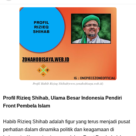
Resep Pesmol Ikan Mas, Makanan Khas Sunda Dengan Rasa Yang
Enaknya Nagih
Arti Bendera Barbados, Negara Kepulauan Yang Terletak Di Kawasan
Karibia
Cara Daftar Danamon Mobile Banking, Mudah Banget Dan Lengkap
Caranya Disini
Profil Habib Rizieq Shihab
(www.zonahobisaya.web.id)
7 Fakta Elbaph One Piece, Menjadi Tempat Yang Sangat Ingin
Profil Rizieq Shihab, Ulama Besar Indonesia Pendiri
Front Pembela Islam
Dikunjungi Usopp
Habib Rizieq Shihab adalah figur yang terus menjadi pusat
7 Fakta Ivankov One Piece, Orang Yang Mampu Menipu Sensor
perhatian dalam dinamika politik dan keagamaan di