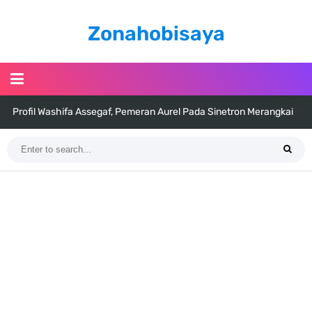
Zonahobisaya
Profil Washifa Assegaf, Pemeran Aurel Pada Sinetron Merangkai
Kisah Indah
Resep Martabak Manis, Cemilan Enak Yang Memiliki Nama Lain
Terang Bulan
Arti Bendera Tanzania, Ada Di Afrika Dengan Bentang Alam Yang
Sangat Beragam