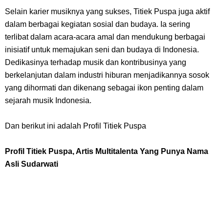
Arti Bendera Palau, Negara Kepulauan Yang Berada Di Kawasan
Selain karier musiknya yang sukses, Titiek Puspa juga aktif
Pasifik Barat
dalam berbagai kegiatan sosial dan budaya. Ia sering
terlibat dalam acara-acara amal dan mendukung berbagai
Cara Membuat Linktree Instagram, Sangat Mudah Untuk Kamu
inisiatif untuk memajukan seni dan budaya di Indonesia.
Dedikasinya terhadap musik dan kontribusinya yang
Lakukan Sendiri
berkelanjutan dalam industri hiburan menjadikannya sosok
yang dihormati dan dikenang sebagai ikon penting dalam
7 Fakta Gaban One Piece, Orang Yang Telah Memberikan Kunci Borgol
sejarah musik Indonesia.
Milik Loki
Dan berikut ini adalah Profil Titiek Puspa
Profil Slamet Rahardjo, Aktor Dengan Peran Penting Dalam Perfilman
Profil Titiek Puspa, Artis Multitalenta Yang Punya Nama
Asli Sudarwati
Indonesia
Resep Roti Panggang, Sangat Mudah Untuk Menjadi Cemilan
Bersama Keluarga