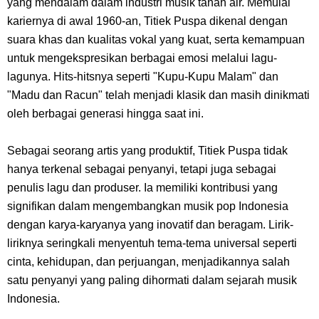
yang mendalam dalam industri musik tanah air. Memulai
Karibia
kariernya di awal 1960-an, Titiek Puspa dikenal dengan
suara khas dan kualitas vokal yang kuat, serta kemampuan
Cara Daftar Danamon Mobile Banking, Mudah Banget Dan Lengkap
untuk mengekspresikan berbagai emosi melalui lagu-
lagunya. Hits-hitsnya seperti "Kupu-Kupu Malam" dan
Caranya Disini
"Madu dan Racun" telah menjadi klasik dan masih dinikmati
oleh berbagai generasi hingga saat ini.
7 Fakta Elbaph One Piece, Menjadi Tempat Yang Sangat Ingin
Dikunjungi Usopp
Sebagai seorang artis yang produktif, Titiek Puspa tidak
hanya terkenal sebagai penyanyi, tetapi juga sebagai
7 Fakta Ivankov One Piece, Orang Yang Mampu Menipu Sensor
penulis lagu dan produser. Ia memiliki kontribusi yang
signifikan dalam mengembangkan musik pop Indonesia
Wanita Milik Sanji
dengan karya-karyanya yang inovatif dan beragam. Lirik-
liriknya seringkali menyentuh tema-tema universal seperti
7 Klub Pertama Yang Menjuarai Liga Champions, Apa Klub Jagoan
cinta, kehidupan, dan perjuangan, menjadikannya salah
satu penyanyi yang paling dihormati dalam sejarah musik
Kamu Termasuk
Indonesia.