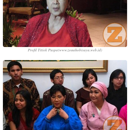
Profil Titiek Puspa(www.zonahobisaya.web.id)