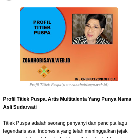
Cara Daftar Telegram Di Laptop Atau Komputer Kalian Dengan
Sangat Mudah
7 Fakta Franky One Piece, Pernah Dapat Tawaran Buah Iblis Mera
Mera No Mi
Profil Anwar Hafid, Politisi Yang Mernjadi Gubernur Provinsi Sulawesi
Tengah
Profil Titiek Puspa(www.zonahobisaya.web.id)
Resep Pesmol Ikan Mas, Makanan Khas Sunda Dengan Rasa Yang
Profil Titiek Puspa, Artis Multitalenta Yang Punya Nama
Asli Sudarwati
Enaknya Nagih
Titiek Puspa adalah seorang penyanyi dan pencipta lagu
Arti Bendera Barbados, Negara Kepulauan Yang Terletak Di Kawasan
legendaris asal Indonesia yang telah meninggalkan jejak