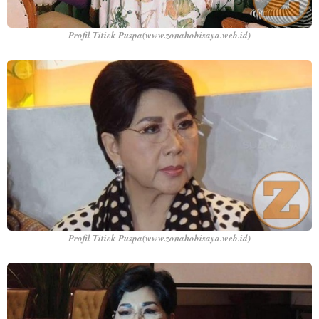
Profil Titiek Puspa(www.zonahobisaya.web.id)
Profil Titiek Puspa(www.zonahobisaya.web.id)