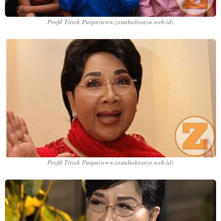
Profil Titiek Puspa(www.zonahobisaya.web.id)
Profil Titiek Puspa(www.zonahobisaya.web.id)