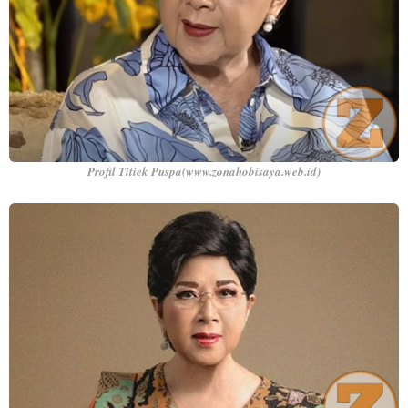
Profil Titiek Puspa(www.zonahobisaya.web.id)