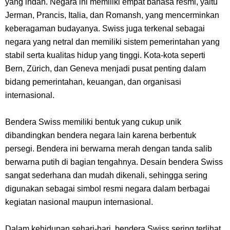
yang indah. Negara ini memiliki empat bahasa resmi, yaitu
Pasifik Barat
Jerman, Prancis, Italia, dan Romansh, yang mencerminkan
keberagaman budayanya. Swiss juga terkenal sebagai
Cara Membuat Linktree Instagram, Sangat Mudah Untuk Kamu
negara yang netral dan memiliki sistem pemerintahan yang
stabil serta kualitas hidup yang tinggi. Kota-kota seperti
Lakukan Sendiri
Bern, Zürich, dan Geneva menjadi pusat penting dalam
bidang pemerintahan, keuangan, dan organisasi
7 Fakta Gaban One Piece, Orang Yang Telah Memberikan Kunci Borgol
internasional.
Milik Loki
Bendera Swiss memiliki bentuk yang cukup unik
Profil Slamet Rahardjo, Aktor Dengan Peran Penting Dalam Perfilman
dibandingkan bendera negara lain karena berbentuk
persegi. Bendera ini berwarna merah dengan tanda salib
Indonesia
berwarna putih di bagian tengahnya. Desain bendera Swiss
sangat sederhana dan mudah dikenali, sehingga sering
Resep Roti Panggang, Sangat Mudah Untuk Menjadi Cemilan
digunakan sebagai simbol resmi negara dalam berbagai
kegiatan nasional maupun internasional.
Bersama Keluarga
Dalam kehidupan sehari-hari, bendera Swiss sering terlihat