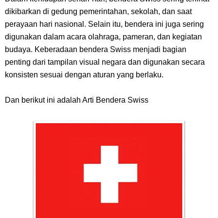
Arti Bendera Seychelles, Negara Kepulauan Yang Terletak Di
dikibarkan di gedung pemerintahan, sekolah, dan saat
Samudra Hindia
perayaan hari nasional. Selain itu, bendera ini juga sering
digunakan dalam acara olahraga, pameran, dan kegiatan
Cara Bayar Akulaku Lewat Gopay, Sangat Mudah Dan Tidak Ribet
budaya. Keberadaan bendera Swiss menjadi bagian
penting dari tampilan visual negara dan digunakan secara
Sama Sekali
konsisten sesuai dengan aturan yang berlaku.
7 Fakta Queen One Piece, All Star Yang Jadi Penanggung Jawab
Dan berikut ini adalah Arti Bendera Swiss
Penjara Udon
7 Fakta Brook One Piece, Mantan Kapten Yang Poster Bountynya
Poster Konser
7 Kapal Pesiar Terberat Di Dunia, Simbol Ambisi Industri Pariwisata
Laut