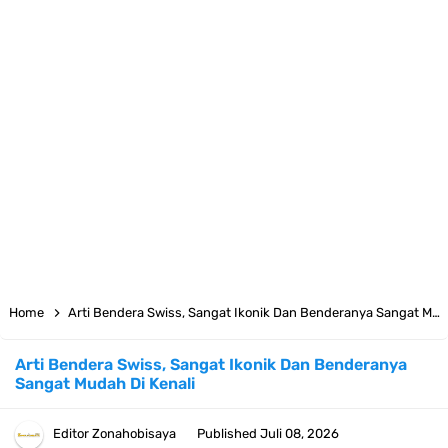
Cara Daftar Telegram Di Laptop Atau Komputer Kalian Dengan
Sangat Mudah
7 Fakta Franky One Piece, Pernah Dapat Tawaran Buah Iblis Mera
Mera No Mi
Profil Anwar Hafid, Politisi Yang Mernjadi Gubernur Provinsi Sulawesi
Tengah
Resep Pesmol Ikan Mas, Makanan Khas Sunda Dengan Rasa Yang
Home
Arti Bendera Swiss, Sangat Ikonik Dan Benderanya Sangat Mudah Di Kenali
Enaknya Nagih
Arti Bendera Swiss, Sangat Ikonik Dan Benderanya
Sangat Mudah Di Kenali
Arti Bendera Barbados, Negara Kepulauan Yang Terletak Di Kawasan
Karibia
Editor
Zonahobisaya
Published
Juli 08, 2026