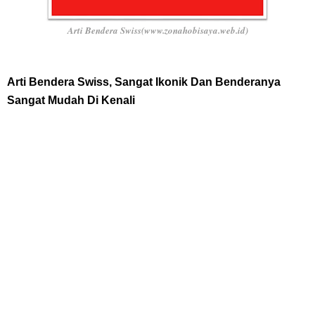
Arti Bendera Yunani, Negara Yang Terkenal Salah Satu Pusat
Arti Bendera Swiss(www.zonahobisaya.web.id)
Peradaban Kuno
Arti Bendera Swiss, Sangat Ikonik Dan Benderanya
Cara Pindahkan WA Dari Android Ke Iphone, Sangat Gampang Untuk
Sangat Mudah Di Kenali
Kamu Lakukan
7 Fakta Big Mom One Piece, Yonko Yang Punya Bounty Yang Tinggi
Sejak Muda
Thursday, 6 August