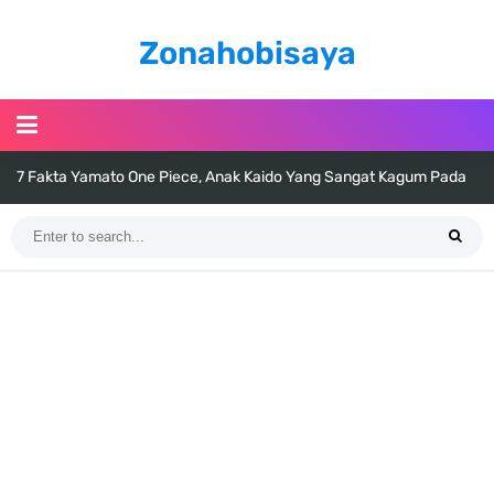
Zonahobisaya
7 Fakta Yamato One Piece, Anak Kaido Yang Sangat Kagum Pada
Kozuki Oden
7 Satelit Buatan Pertama Di Dunia, Tongak Sejarah Imlu
Pengetahuan Manusia
Arti Bendera Moldova, Negara Tanpa Pantai Yang Pernah Jadi Bagian
Uni Soviet