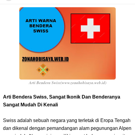
Cara Daftar Danamon Mobile Banking, Mudah Banget Dan Lengkap
Caranya Disini
7 Fakta Elbaph One Piece, Menjadi Tempat Yang Sangat Ingin
Dikunjungi Usopp
7 Fakta Ivankov One Piece, Orang Yang Mampu Menipu Sensor
Wanita Milik Sanji
Arti Bendera Swiss(www.zonahobisaya.web.id)
7 Klub Pertama Yang Menjuarai Liga Champions, Apa Klub Jagoan
Arti Bendera Swiss, Sangat Ikonik Dan Benderanya
Sangat Mudah Di Kenali
Kamu Termasuk
Swiss adalah sebuah negara yang terletak di Eropa Tengah
Arti Bendera Palau, Negara Kepulauan Yang Berada Di Kawasan
dan dikenal dengan pemandangan alam pegunungan Alpen