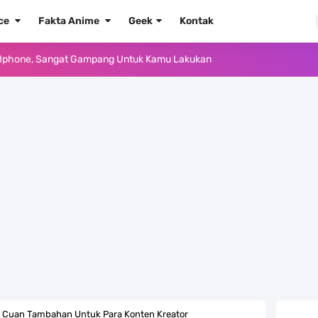
ece
Fakta Anime
Geek
Kontak
e Iphone, Sangat Gampang Untuk Kamu Lakukan
Yang Punya Bounty Yang Tinggi Sejak Muda
ido Yang Sangat Kagum Pada Kozuki Oden
, Tongak Sejarah Imlu Pengetahuan Manusia
 Pantai Yang Pernah Jadi Bagian Uni Soviet
au Komputer Kalian Dengan Sangat Mudah
apat Tawaran Buah Iblis Mera Mera No Mi
ernjadi Gubernur Provinsi Sulawesi Tengah
di Cuan Tambahan Untuk Para Konten Kreator