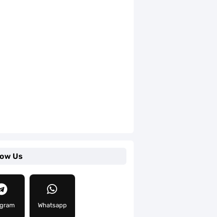
low Us
egram
Whatsapp