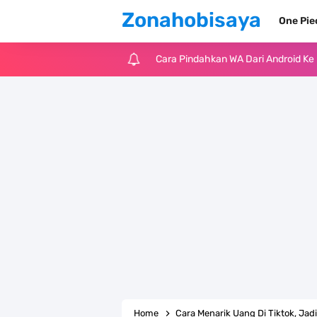
Zonahobisaya
One Pi
Cara Pindahkan WA Dari Android K
7 Fakta Big Mom One Piece, Yonko 
7 Fakta Yamato One Piece, Anak Ka
7 Satelit Buatan Pertama Di Dunia
Arti Bendera Moldova, Negara Tanpa
Cara Daftar Telegram Di Laptop At
7 Fakta Franky One Piece, Pernah D
Profil Anwar Hafid, Politisi Yang M
Home
Cara Menarik Uang Di Tiktok, Ja