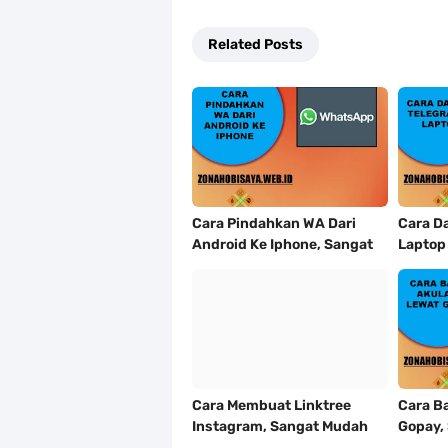
Related Posts
Cara Pindahkan WA Dari
Cara Da
Android Ke Iphone, Sangat
Laptop
Gampang Untuk Kamu
Kalian
Lakukan
Mudah
Cara Membuat Linktree
Cara B
Instagram, Sangat Mudah
Gopay,
Untuk Kamu Lakukan
Tidak R