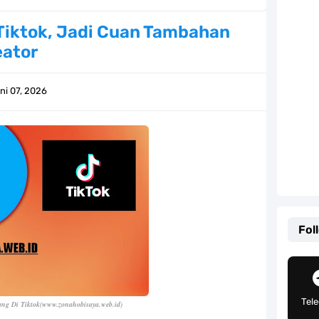
Khas Sunda Dengan Rasa Yang Enaknya Nagih
Tiktok, Jadi Cuan Tambahan
eator
lauan Yang Terletak Di Kawasan Karibia
g, Mudah Banget Dan Lengkap Caranya Disini
ni 07, 2026
Tempat Yang Sangat Ingin Dikunjungi Usopp
ang Mampu Menipu Sensor Wanita Milik Sanji
ga Champions, Apa Klub Jagoan Kamu Termasuk
an Yang Berada Di Kawasan Pasifik Barat
Fol
 Sangat Mudah Untuk Kamu Lakukan Sendiri
g Telah Memberikan Kunci Borgol Milik Loki
Tel
ng Di Tiktok
(www.zonahobisaya.web.id)