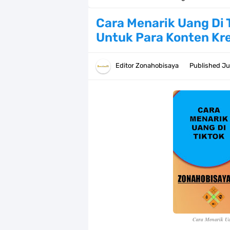
Resep Pesmol Ikan Mas, Makanan 
Cara Menarik Uang Di 
Untuk Para Konten Kr
Arti Bendera Barbados, Negara Kepu
Cara Daftar Danamon Mobile Bankin
Editor
Zonahobisaya
Published
Ju
7 Fakta Elbaph One Piece, Menjadi 
7 Fakta Ivankov One Piece, Orang Y
7 Klub Pertama Yang Menjuarai Li
Arti Bendera Palau, Negara Kepulau
Cara Membuat Linktree Instagram,
7 Fakta Gaban One Piece, Orang Yan
Cara Menarik Ua