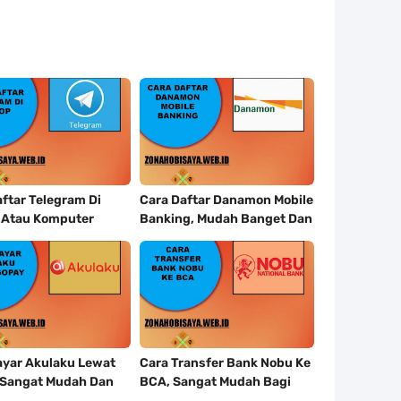
ftar Telegram Di
Cara Daftar Danamon Mobile
 Atau Komputer
Banking, Mudah Banget Dan
 Dengan Sangat
Lengkap Caranya Disini
ayar Akulaku Lewat
Cara Transfer Bank Nobu Ke
 Sangat Mudah Dan
BCA, Sangat Mudah Bagi
ibet Sama Sekali
Kalian Nasabah Bank Nobu