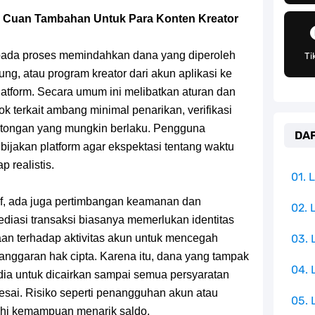
an Peran Penting Dalam Perfilman Indonesia
di Cuan Tambahan Untuk Para Konten Kreator
h Untuk Menjadi Cemilan Bersama Keluarga
 pada proses memindahkan dana yang diperoleh
Ti
pulauan Yang Terletak Di Samudra Hindia
sung, atau program kreator dari akun aplikasi ke
latform. Secara umum ini melibatkan aturan dan
angat Mudah Dan Tidak Ribet Sama Sekali
ok terkait ambang minimal penarikan, verifikasi
motongan yang mungkin berlaku. Pengguna
DAF
 Yang Jadi Penanggung Jawab Penjara Udon
ijakan platform agar ekspektasi tentang waktu
p realistis.
apten Yang Poster Bountynya Poster Konser
01.
tif, ada juga pertimbangan keamanan dan
mbol Ambisi Industri Pariwisata Laut
02. 
ediasi transaksi biasanya memerlukan identitas
an terhadap aktivitas akun untuk mencegah
03.
ika Dengan Bentang Alam Yang Sangat Beragam
anggaran hak cipta. Karena itu, dana yang tampak
04.
edia untuk dicairkan sampai semua persyaratan
esai. Risiko seperti penangguhan akun atau
05. 
hi kemampuan menarik saldo.