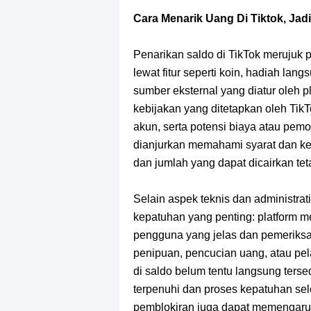
Profil Slamet Rahardjo, Aktor Deng
Cara Menarik Uang Di Tiktok, Ja
Resep Roti Panggang, Sangat Muda
Penarikan saldo di TikTok merujuk
Arti Bendera Seychelles, Negara Ke
lewat fitur seperti koin, hadiah lang
sumber eksternal yang diatur oleh p
Cara Bayar Akulaku Lewat Gopay, S
kebijakan yang ditetapkan oleh TikT
akun, serta potensi biaya atau pe
7 Fakta Queen One Piece, All Star
dianjurkan memahami syarat dan keb
dan jumlah yang dapat dicairkan teta
7 Fakta Brook One Piece, Mantan K
Selain aspek teknis dan administra
7 Kapal Pesiar Terberat Di Dunia, Si
kepatuhan yang penting: platform m
pengguna yang jelas dan pemeriksa
Arti Bendera Tanzania, Ada Di Afr
penipuan, pencucian uang, atau pel
di saldo belum tentu langsung ters
terpenuhi dan proses kepatuhan sel
pemblokiran juga dapat memengaru