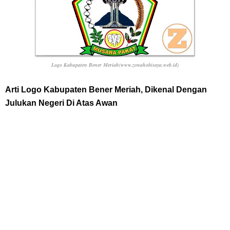
7 Fakta Queen One Piece, All Star Yang Jadi Penanggung Jawab
Penjara Udon
Logo Kabupaten Bener Meriah
(www.zonahobisaya.web.id)
7 Fakta Brook One Piece, Mantan Kapten Yang Poster Bountynya
Arti Logo Kabupaten Bener Meriah, Dikenal Dengan
Poster Konser
Julukan Negeri Di Atas Awan
Resep Martabak Manis, Cemilan Enak Yang Memiliki Nama Lain
Terang Bulan
Friday, 7 August