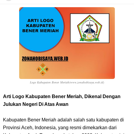
Profil Anwar Hafid, Politisi Yang Mernjadi Gubernur Provinsi Sulawesi
Tengah
Resep Pesmol Ikan Mas, Makanan Khas Sunda Dengan Rasa Yang
Enaknya Nagih
Arti Bendera Barbados, Negara Kepulauan Yang Terletak Di Kawasan
Karibia
Logo Kabupaten Bener Meriah(www.zonahobisaya.web.id)
Cara Daftar Danamon Mobile Banking, Mudah Banget Dan Lengkap
Arti Logo Kabupaten Bener Meriah, Dikenal Dengan
Julukan Negeri Di Atas Awan
Caranya Disini
Kabupaten Bener Meriah adalah salah satu kabupaten di
7 Fakta Elbaph One Piece, Menjadi Tempat Yang Sangat Ingin
Provinsi Aceh, Indonesia, yang resmi dimekarkan dari