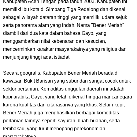
Kabupaten Aceh Tengah pada tahun 2003. Kabupaten ini
Dikunjungi Usopp
memiliki ibu kota di Simpang Tiga Redelong dan dikenal
sebagai wilayah dataran tinggi yang memiliki udara sejuk
7 Fakta Ivankov One Piece, Orang Yang Mampu Menipu Sensor
serta panorama alam yang indah. Nama "Bener Meriah"
diambil dari dua kata dalam bahasa Gayo, yang
Wanita Milik Sanji
menggambarkan nilai kebenaran dan kesucian,
mencerminkan karakter masyarakatnya yang religius dan
7 Klub Pertama Yang Menjuarai Liga Champions, Apa Klub Jagoan
menjunjung tinggi adat istiadat.
Kamu Termasuk
Secara geografis, Kabupaten Bener Meriah berada di
Arti Bendera Palau, Negara Kepulauan Yang Berada Di Kawasan
kawasan Bukit Barisan yang subur dan sangat cocok untuk
sektor pertanian. Komoditas unggulan daerah ini adalah
Pasifik Barat
kopi arabika Gayo, yang telah dikenal hingga mancanegara
karena kualitas dan cita rasanya yang khas. Selain kopi,
Cara Membuat Linktree Instagram, Sangat Mudah Untuk Kamu
Bener Meriah juga menghasilkan berbagai komoditas
pertanian lainnya seperti sayuran, buah-buahan, serta
Lakukan Sendiri
tembakau, yang turut menopang perekonomian
masyarakatnya.