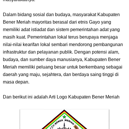
7 Fakta Gaban One Piece, Orang Yang Telah Memberikan Kunci Borgol
Milik Loki
Dalam bidang sosial dan budaya, masyarakat Kabupaten
Bener Meriah mayoritas berasal dari etnis Gayo yang
Profil Slamet Rahardjo, Aktor Dengan Peran Penting Dalam Perfilman
memiliki adat istiadat dan sistem pemerintahan adat yang
masih kuat. Pemerintahan lokal terus berupaya menjaga
Indonesia
nilai-nilai kearifan lokal sembari mendorong pembangunan
infrastruktur dan pelayanan publik. Dengan potensi alam,
Resep Roti Panggang, Sangat Mudah Untuk Menjadi Cemilan
budaya, dan sumber daya manusianya, Kabupaten Bener
Meriah memiliki peluang besar untuk berkembang sebagai
Bersama Keluarga
daerah yang maju, sejahtera, dan berdaya saing tinggi di
masa depan.
Arti Bendera Seychelles, Negara Kepulauan Yang Terletak Di
Dan berikut ini adalah Arti Logo Kabupaten Bener Meriah
Samudra Hindia
Cara Bayar Akulaku Lewat Gopay, Sangat Mudah Dan Tidak Ribet
Sama Sekali