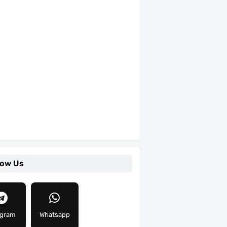
low Us
egram
Whatsapp