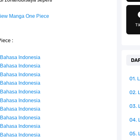
an Peran Penting Dalam Perfilman Indonesia
h Untuk Menjadi Cemilan Bersama Keluarga
iew Manga One Piece
Ti
pulauan Yang Terletak Di Samudra Hindia
iece :
angat Mudah Dan Tidak Ribet Sama Sekali
 Bahasa Indonesia
DAF
 Yang Jadi Penanggung Jawab Penjara Udon
 Bahasa Indonesia
 Bahasa Indonesia
apten Yang Poster Bountynya Poster Konser
01.
 Bahasa Indonesia
mbol Ambisi Industri Pariwisata Laut
 Bahasa Indonesia
02. 
 Bahasa Indonesia
03.
ika Dengan Bentang Alam Yang Sangat Beragam
 Bahasa Indonesia
 Bahasa Indonesia
04.
 Bahasa Indonesia
05. 
 Bahasa Indonesia