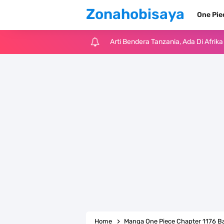
Zonahobisaya
One Pi
Cara Pindahkan WA Dari Android K
7 Fakta Big Mom One Piece, Yonko 
7 Fakta Yamato One Piece, Anak Ka
7 Satelit Buatan Pertama Di Dunia
Arti Bendera Moldova, Negara Tanpa
Cara Daftar Telegram Di Laptop At
7 Fakta Franky One Piece, Pernah D
Profil Anwar Hafid, Politisi Yang M
Home
Manga One Piece Chapter 1176 B