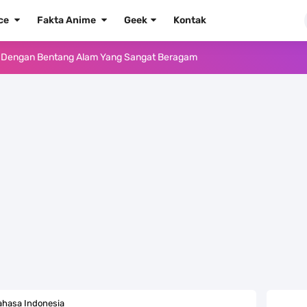
ece
Fakta Anime
Geek
Kontak
e Iphone, Sangat Gampang Untuk Kamu Lakukan
Yang Punya Bounty Yang Tinggi Sejak Muda
ido Yang Sangat Kagum Pada Kozuki Oden
, Tongak Sejarah Imlu Pengetahuan Manusia
 Pantai Yang Pernah Jadi Bagian Uni Soviet
au Komputer Kalian Dengan Sangat Mudah
apat Tawaran Buah Iblis Mera Mera No Mi
ernjadi Gubernur Provinsi Sulawesi Tengah
ahasa Indonesia