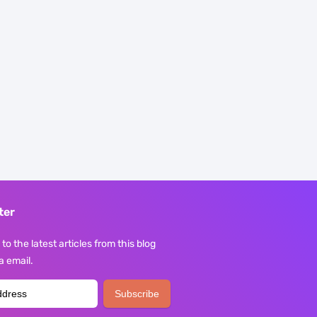
ter
to the latest articles from this blog
ia email.