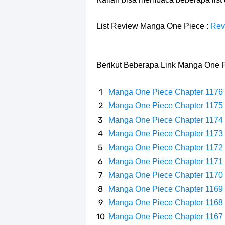
Profil Slamet Rahardjo, Aktor Deng
List Review Manga One Piece :
Resep Roti Panggang, Sangat Muda
Rev
Arti Bendera Seychelles, Negara Ke
Berikut Beberapa Link Manga One P
Cara Bayar Akulaku Lewat Gopay, S
Manga One Piece Chapter 1176
7 Fakta Queen One Piece, All Star
Manga One Piece Chapter 1175
Manga One Piece Chapter 1174
7 Fakta Brook One Piece, Mantan K
Manga One Piece Chapter 1173
7 Kapal Pesiar Terberat Di Dunia, Si
Manga One Piece Chapter 1172
Manga One Piece Chapter 1171
Arti Bendera Tanzania, Ada Di Afr
Manga One Piece Chapter 1170
Manga One Piece Chapter 1169
Manga One Piece Chapter 1168
Manga One Piece Chapter 1167