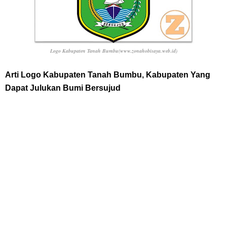
7 Kapal Pesiar Terberat Di Dunia, Simbol Ambisi Industri Pariwisata
Laut
Logo Kabupaten Tanah Bumbu(www.zonahobisaya.web.id)
Arti Bendera Yunani, Negara Yang Terkenal Salah Satu Pusat
Arti Logo Kabupaten Tanah Bumbu, Kabupaten Yang
Dapat Julukan Bumi Bersujud
Peradaban Kuno
Cara Pindahkan WA Dari Android Ke Iphone, Sangat Gampang Untuk
Kamu Lakukan
Thursday, 6 August