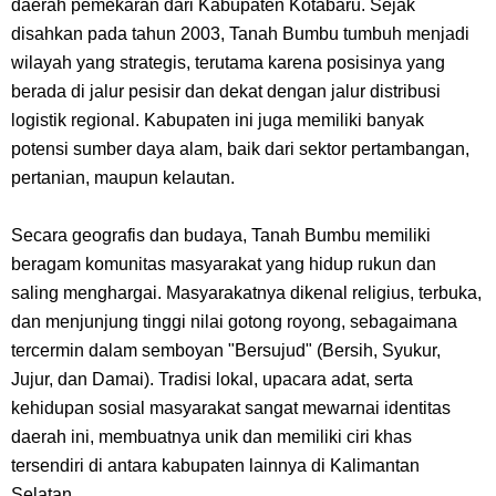
daerah pemekaran dari Kabupaten Kotabaru. Sejak
Kamu Termasuk
disahkan pada tahun 2003, Tanah Bumbu tumbuh menjadi
wilayah yang strategis, terutama karena posisinya yang
Arti Bendera Palau, Negara Kepulauan Yang Berada Di Kawasan
berada di jalur pesisir dan dekat dengan jalur distribusi
logistik regional. Kabupaten ini juga memiliki banyak
Pasifik Barat
potensi sumber daya alam, baik dari sektor pertambangan,
pertanian, maupun kelautan.
Cara Membuat Linktree Instagram, Sangat Mudah Untuk Kamu
Lakukan Sendiri
Secara geografis dan budaya, Tanah Bumbu memiliki
beragam komunitas masyarakat yang hidup rukun dan
7 Fakta Gaban One Piece, Orang Yang Telah Memberikan Kunci Borgol
saling menghargai. Masyarakatnya dikenal religius, terbuka,
dan menjunjung tinggi nilai gotong royong, sebagaimana
Milik Loki
tercermin dalam semboyan "Bersujud" (Bersih, Syukur,
Jujur, dan Damai). Tradisi lokal, upacara adat, serta
Profil Slamet Rahardjo, Aktor Dengan Peran Penting Dalam Perfilman
kehidupan sosial masyarakat sangat mewarnai identitas
daerah ini, membuatnya unik dan memiliki ciri khas
Indonesia
tersendiri di antara kabupaten lainnya di Kalimantan
Selatan.