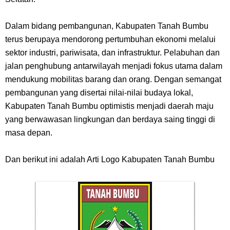
Resep Roti Panggang, Sangat Mudah Untuk Menjadi Cemilan
Bersama Keluarga
Dalam bidang pembangunan, Kabupaten Tanah Bumbu
terus berupaya mendorong pertumbuhan ekonomi melalui
Arti Bendera Seychelles, Negara Kepulauan Yang Terletak Di
sektor industri, pariwisata, dan infrastruktur. Pelabuhan dan
jalan penghubung antarwilayah menjadi fokus utama dalam
Samudra Hindia
mendukung mobilitas barang dan orang. Dengan semangat
pembangunan yang disertai nilai-nilai budaya lokal,
Cara Bayar Akulaku Lewat Gopay, Sangat Mudah Dan Tidak Ribet
Kabupaten Tanah Bumbu optimistis menjadi daerah maju
yang berwawasan lingkungan dan berdaya saing tinggi di
Sama Sekali
masa depan.
7 Fakta Queen One Piece, All Star Yang Jadi Penanggung Jawab
Dan berikut ini adalah Arti Logo Kabupaten Tanah Bumbu
Penjara Udon
7 Fakta Brook One Piece, Mantan Kapten Yang Poster Bountynya
Poster Konser