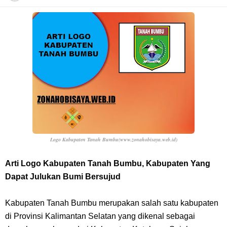
Arti Bendera Barbados, Negara Kepulauan Yang Terletak Di Kawasan
Karibia
Cara Daftar Danamon Mobile Banking, Mudah Banget Dan Lengkap
Caranya Disini
7 Fakta Elbaph One Piece, Menjadi Tempat Yang Sangat Ingin
Dikunjungi Usopp
Logo Kabupaten Tanah Bumbu(www.zonahobisaya.web.id)
7 Fakta Ivankov One Piece, Orang Yang Mampu Menipu Sensor
Arti Logo Kabupaten Tanah Bumbu, Kabupaten Yang
Dapat Julukan Bumi Bersujud
Wanita Milik Sanji
Kabupaten Tanah Bumbu merupakan salah satu kabupaten
7 Klub Pertama Yang Menjuarai Liga Champions, Apa Klub Jagoan
di Provinsi Kalimantan Selatan yang dikenal sebagai