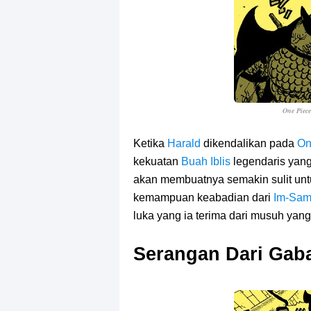
One Piec
Ketika
Harald
dikendalikan pada
On
kekuatan
Buah Iblis
legendaris yang
akan membuatnya semakin sulit unt
kemampuan keabadian dari
Im-Sa
luka yang ia terima dari musuh yan
Serangan Dari Gab