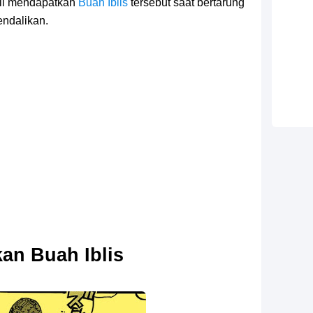
sil mendapatkan
Buah Iblis
tersebut saat bertarung
ndalikan.
an Buah Iblis