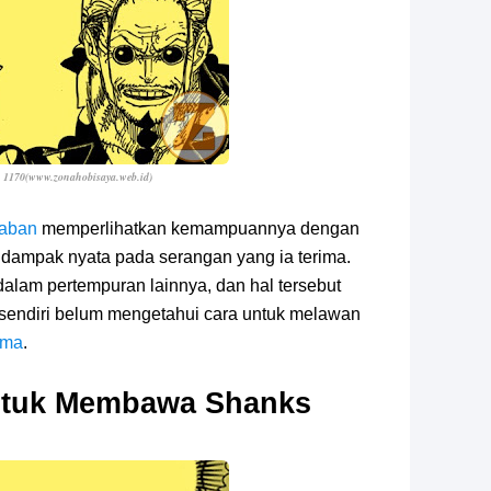
e 1170(www.zonahobisaya.web.id
)
aban
memperlihatkan kemampuannya dengan
ampak nyata pada serangan yang ia terima.
dalam pertempuran lainnya, dan hal tersebut
 sendiri belum mengetahui cara untuk melawan
ama
.
ntuk Membawa Shanks