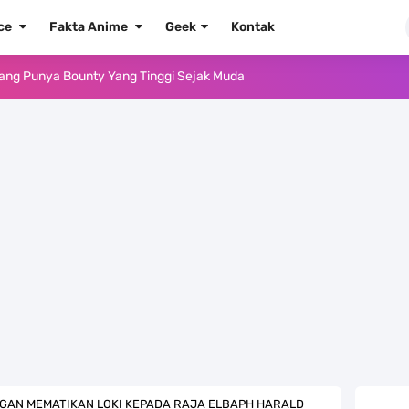
ece
Fakta Anime
Geek
Kontak
ido Yang Sangat Kagum Pada Kozuki Oden
, Tongak Sejarah Imlu Pengetahuan Manusia
 Pantai Yang Pernah Jadi Bagian Uni Soviet
au Komputer Kalian Dengan Sangat Mudah
apat Tawaran Buah Iblis Mera Mera No Mi
ernjadi Gubernur Provinsi Sulawesi Tengah
Khas Sunda Dengan Rasa Yang Enaknya Nagih
lauan Yang Terletak Di Kawasan Karibia
ANGAN MEMATIKAN LOKI KEPADA RAJA ELBAPH HARALD