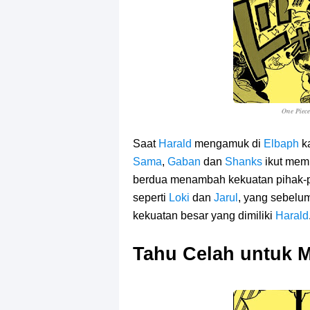
One Piec
Saat
Harald
mengamuk di
Elbaph
k
Sama
,
Gaban
dan
Shanks
ikut mem
berdua menambah kekuatan pihak-p
seperti
Loki
dan
Jarul
, yang sebelu
kekuatan besar yang dimiliki
Harald
Tahu Celah untuk 