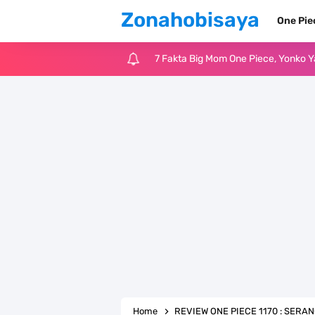
Zonahobisaya
One Pi
7 Fakta Yamato One Piece, Anak Ka
7 Satelit Buatan Pertama Di Dunia
Arti Bendera Moldova, Negara Tanpa
Cara Daftar Telegram Di Laptop At
7 Fakta Franky One Piece, Pernah D
Profil Anwar Hafid, Politisi Yang M
Resep Pesmol Ikan Mas, Makanan 
Arti Bendera Barbados, Negara Kepu
Home
REVIEW ONE PIECE 1170 : SER