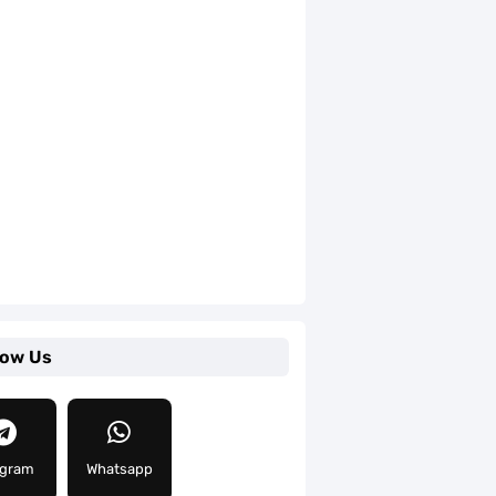
low Us
egram
Whatsapp