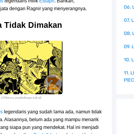
is
legendaris milik
Elbaph
. Bahkan,
06. 
njata dengan Ragnir yang menyerangnya.
07. 
 Tidak Dimakan
08.
09. 
10. 
11.
PIE
e 1170(www.zonahobisaya.web.id
)
is
legendaris yang sudah lama ada, namun tidak
na. Alasannya, belum ada yang mampu menarik
ang siapa pun yang mendekat. Hal ini menjadi