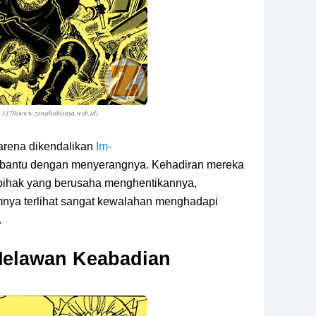
e 1170(www.zonahobisaya.web.id
)
arena dikendalikan
Im-
bantu dengan menyerangnya. Kehadiran mereka
ihak yang berusaha menghentikannya,
mnya terlihat sangat kewalahan menghadapi
.
Melawan Keabadian