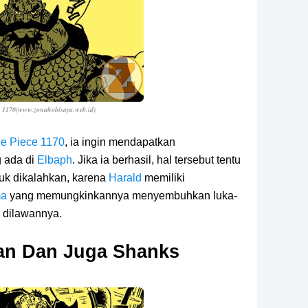
e 1170(www.zonahobisaya.web.id
)
e Piece 1170
, ia ingin mendapatkan
 ada di
Elbaph
. Jika ia berhasil, hal tersebut tentu
uk dikalahkan, karena
Harald
memiliki
ma
yang memungkinkannya menyembuhkan luka-
g dilawannya.
an Dan Juga Shanks