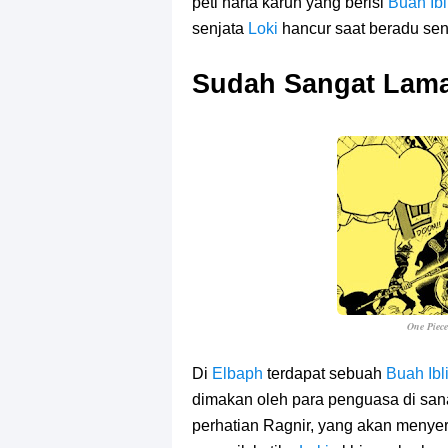
peti harta karun yang berisi
Buah Ibl
senjata
Loki
hancur saat beradu se
Sudah Sangat Lama
One Piec
Di
Elbaph
terdapat sebuah
Buah Ibl
dimakan oleh para penguasa di sa
perhatian Ragnir, yang akan menyer