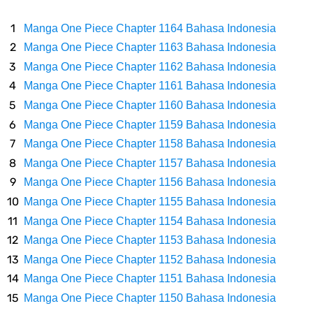
Caranya Disini
Manga One Piece Chapter 1164 Bahasa Indonesia
7 Fakta Elbaph One Piece, Menjadi Tempat Yang Sangat Ingin
Manga One Piece Chapter 1163 Bahasa Indonesia
Manga One Piece Chapter 1162 Bahasa Indonesia
Dikunjungi Usopp
Manga One Piece Chapter 1161 Bahasa Indonesia
Manga One Piece Chapter 1160 Bahasa Indonesia
7 Fakta Ivankov One Piece, Orang Yang Mampu Menipu Sensor
Manga One Piece Chapter 1159 Bahasa Indonesia
Manga One Piece Chapter 1158 Bahasa Indonesia
Wanita Milik Sanji
Manga One Piece Chapter 1157 Bahasa Indonesia
7 Klub Pertama Yang Menjuarai Liga Champions, Apa Klub Jagoan
Manga One Piece Chapter 1156 Bahasa Indonesia
Manga One Piece Chapter 1155 Bahasa Indonesia
Kamu Termasuk
Manga One Piece Chapter 1154 Bahasa Indonesia
Manga One Piece Chapter 1153 Bahasa Indonesia
Arti Bendera Palau, Negara Kepulauan Yang Berada Di Kawasan
Manga One Piece Chapter 1152 Bahasa Indonesia
Manga One Piece Chapter 1151 Bahasa Indonesia
Pasifik Barat
Manga One Piece Chapter 1150 Bahasa Indonesia