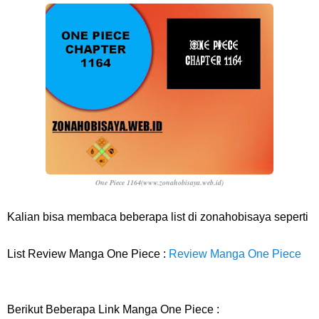
7 Fakta Franky One Piece, Pernah Dapat Tawaran Buah Iblis Mera
Mera No Mi
Profil Anwar Hafid, Politisi Yang Mernjadi Gubernur Provinsi Sulawesi
Tengah
Resep Pesmol Ikan Mas, Makanan Khas Sunda Dengan Rasa Yang
One Piece 1164(www.zonahobisaya.web.id
)
Enaknya Nagih
Kalian bisa membaca beberapa list di zonahobisaya seperti
Arti Bendera Barbados, Negara Kepulauan Yang Terletak Di Kawasan
List Review Manga One Piece :
Review Manga One Piece
Karibia
Cara Daftar Danamon Mobile Banking, Mudah Banget Dan Lengkap
Berikut Beberapa Link Manga One Piece :