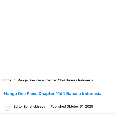
7 Fakta Big Mom One Piece, Yonko Yang Punya Bounty Yang Tinggi
Sejak Muda
7 Fakta Yamato One Piece, Anak Kaido Yang Sangat Kagum Pada
Kozuki Oden
7 Satelit Buatan Pertama Di Dunia, Tongak Sejarah Imlu
Pengetahuan Manusia
Arti Bendera Moldova, Negara Tanpa Pantai Yang Pernah Jadi Bagian
Home
Manga One Piece Chapter 1164 Bahasa Indonesia
Uni Soviet
Manga One Piece Chapter 1164 Bahasa Indonesia
Cara Daftar Telegram Di Laptop Atau Komputer Kalian Dengan
Editor
Zonahobisaya
Published
Oktober 31, 2025
Sangat Mudah