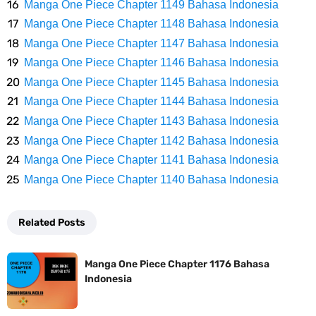
Cara Membuat Linktree Instagram, Sangat Mudah Untuk Kamu
Manga One Piece Chapter 1149 Bahasa Indonesia
Manga One Piece Chapter 1148 Bahasa Indonesia
Lakukan Sendiri
Manga One Piece Chapter 1147 Bahasa Indonesia
Manga One Piece Chapter 1146 Bahasa Indonesia
7 Fakta Gaban One Piece, Orang Yang Telah Memberikan Kunci Borgol
Manga One Piece Chapter 1145 Bahasa Indonesia
Manga One Piece Chapter 1144 Bahasa Indonesia
Milik Loki
Manga One Piece Chapter 1143 Bahasa Indonesia
Profil Slamet Rahardjo, Aktor Dengan Peran Penting Dalam Perfilman
Manga One Piece Chapter 1142 Bahasa Indonesia
Manga One Piece Chapter 1141 Bahasa Indonesia
Indonesia
Manga One Piece Chapter 1140 Bahasa Indonesia
Resep Roti Panggang, Sangat Mudah Untuk Menjadi Cemilan
Related Posts
Bersama Keluarga
Manga One Piece Chapter 1176 Bahasa
Arti Bendera Seychelles, Negara Kepulauan Yang Terletak Di
Indonesia
Samudra Hindia