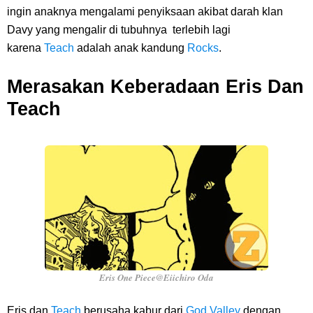
ingin anaknya mengalami penyiksaan akibat darah klan
Davy yang mengalir di tubuhnya terlebih lagi
karena
Teach
adalah anak kandung
Rocks
.
Merasakan Keberadaan Eris Dan
Teach
Eris One Piece@Eiichiro Oda
Eris dan
Teach
berusaha kabur dari
God Valley
dengan