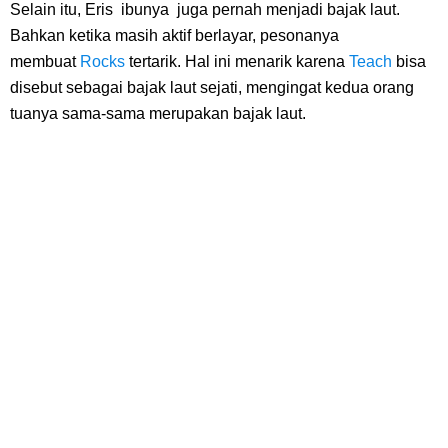
Cara Membuat Linktree Instagram, Sangat Mudah Untuk Kamu
Selain itu, Eris ibunya juga pernah menjadi bajak laut.
Bahkan ketika masih aktif berlayar, pesonanya
Lakukan Sendiri
membuat
Rocks
tertarik. Hal ini menarik karena
Teach
bisa
disebut sebagai bajak laut sejati, mengingat kedua orang
7 Fakta Gaban One Piece, Orang Yang Telah Memberikan Kunci Borgol
tuanya sama-sama merupakan bajak laut.
Milik Loki
Profil Slamet Rahardjo, Aktor Dengan Peran Penting Dalam Perfilman
Indonesia
Resep Roti Panggang, Sangat Mudah Untuk Menjadi Cemilan
Bersama Keluarga
Arti Bendera Seychelles, Negara Kepulauan Yang Terletak Di
Samudra Hindia