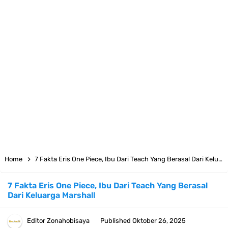
7 Fakta Big Mom One Piece, Yonko Yang Punya Bounty Yang Tinggi
Sejak Muda
7 Fakta Yamato One Piece, Anak Kaido Yang Sangat Kagum Pada
Kozuki Oden
7 Satelit Buatan Pertama Di Dunia, Tongak Sejarah Imlu
Pengetahuan Manusia
Arti Bendera Moldova, Negara Tanpa Pantai Yang Pernah Jadi Bagian
Home
7 Fakta Eris One Piece, Ibu Dari Teach Yang Berasal Dari Keluarga Marshall
Uni Soviet
7 Fakta Eris One Piece, Ibu Dari Teach Yang Berasal
Dari Keluarga Marshall
Cara Daftar Telegram Di Laptop Atau Komputer Kalian Dengan
Sangat Mudah
Editor
Zonahobisaya
Published
Oktober 26, 2025