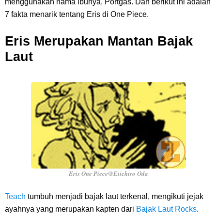
menggunakan nama ibunya, Portgas. Dan berikut ini adalah
Caranya Disini
7 fakta menarik tentang Eris di One Piece.
7 Fakta Elbaph One Piece, Menjadi Tempat Yang Sangat Ingin
Eris Merupakan Mantan Bajak
Laut
Dikunjungi Usopp
7 Fakta Ivankov One Piece, Orang Yang Mampu Menipu Sensor
Wanita Milik Sanji
7 Klub Pertama Yang Menjuarai Liga Champions, Apa Klub Jagoan
Kamu Termasuk
Arti Bendera Palau, Negara Kepulauan Yang Berada Di Kawasan
Eris One Piece@Eiichiro Oda
Pasifik Barat
Teach
tumbuh menjadi bajak laut terkenal, mengikuti jejak
ayahnya yang merupakan kapten dari
Bajak Laut Rocks
.