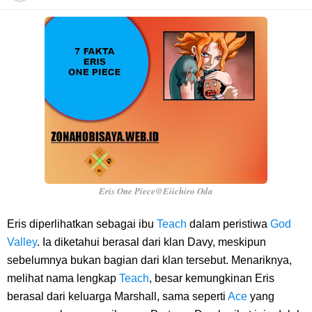
7 Fakta Franky One Piece, Pernah Dapat Tawaran Buah Iblis Mera
Mera No Mi
Profil Anwar Hafid, Politisi Yang Mernjadi Gubernur Provinsi Sulawesi
Tengah
Resep Pesmol Ikan Mas, Makanan Khas Sunda Dengan Rasa Yang
Enaknya Nagih
Eris One Piece@Eiichiro Oda
Arti Bendera Barbados, Negara Kepulauan Yang Terletak Di Kawasan
Eris diperlihatkan sebagai ibu
Teach
dalam peristiwa
God
Valley
. Ia diketahui berasal dari klan Davy, meskipun
Karibia
sebelumnya bukan bagian dari klan tersebut. Menariknya,
melihat nama lengkap
Teach
, besar kemungkinan Eris
Cara Daftar Danamon Mobile Banking, Mudah Banget Dan Lengkap
berasal dari keluarga Marshall, sama seperti
Ace
yang