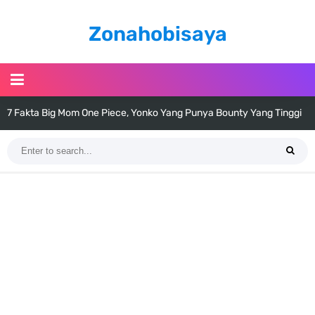
Zonahobisaya
7 Fakta Big Mom One Piece, Yonko Yang Punya Bounty Yang Tinggi
7 Fakta Yamato One Piece, Anak Kaido Yang Sangat Kagum Pada
Sejak Muda
Kozuki Oden
7 Satelit Buatan Pertama Di Dunia, Tongak Sejarah Imlu
Pengetahuan Manusia
Arti Bendera Moldova, Negara Tanpa Pantai Yang Pernah Jadi Bagian
Uni Soviet