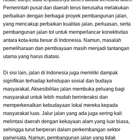
Pemerintah pusat dan daerah terus berusaha melakukan
Arti Bendera Seychelles, Negara Kepulauan Yang Terletak Di
perbaikan dengan berbagai proyek pembangunan jalan,
yang mencakup perbaikan kualitas jalan, perluasan, serta
Samudra Hindia
pembangunan jalan tol untuk memperlancar konektivitas
Cara Bayar Akulaku Lewat Gopay, Sangat Mudah Dan Tidak Ribet
antara kota-kota besar di Indonesia. Namun, masalah
pemeliharaan dan pembiayaan masih menjadi tantangan
Sama Sekali
utama yang harus diatasi.
7 Fakta Queen One Piece, All Star Yang Jadi Penanggung Jawab
Di sisi lain, jalan di Indonesia juga memiliki dampak
signifikan terhadap kehidupan sosial dan budaya
Penjara Udon
masyarakat. Aksesibilitas jalan membuka peluang bagi
masyarakat untuk lebih mudah berinteraksi dan
7 Fakta Brook One Piece, Mantan Kapten Yang Poster Bountynya
memperkenalkan kebudayaan lokal mereka kepada
masyarakat luas. Jalur jalan yang ada juga sering kali
Poster Konser
melintasi daerah dengan kekayaan alam yang luar biasa,
7 Kapal Pesiar Terberat Di Dunia, Simbol Ambisi Industri Pariwisata
sehingga turut berperan dalam perkembangan sektor
pariwisata. Namun, pembangunan jalan yang tidak