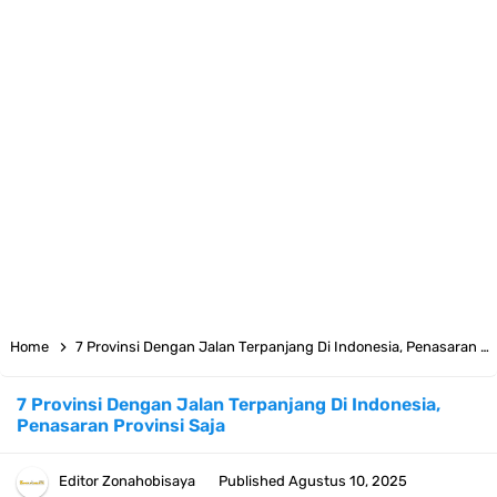
Cara Daftar Telegram Di Laptop Atau Komputer Kalian Dengan
Sangat Mudah
7 Fakta Franky One Piece, Pernah Dapat Tawaran Buah Iblis Mera
Mera No Mi
Profil Anwar Hafid, Politisi Yang Mernjadi Gubernur Provinsi Sulawesi
Tengah
Home
7 Provinsi Dengan Jalan Terpanjang Di Indonesia, Penasaran Provinsi Saja
Resep Pesmol Ikan Mas, Makanan Khas Sunda Dengan Rasa Yang
7 Provinsi Dengan Jalan Terpanjang Di Indonesia,
Enaknya Nagih
Penasaran Provinsi Saja
Arti Bendera Barbados, Negara Kepulauan Yang Terletak Di Kawasan
Editor
Zonahobisaya
Published
Agustus 10, 2025