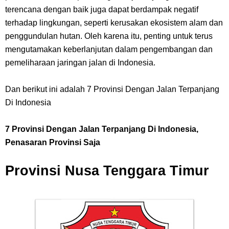
Laut
terencana dengan baik juga dapat berdampak negatif
terhadap lingkungan, seperti kerusakan ekosistem alam dan
Arti Bendera Yunani, Negara Yang Terkenal Salah Satu Pusat
penggundulan hutan. Oleh karena itu, penting untuk terus
mengutamakan keberlanjutan dalam pengembangan dan
Peradaban Kuno
pemeliharaan jaringan jalan di Indonesia.
Cara Pindahkan WA Dari Android Ke Iphone, Sangat Gampang Untuk
Dan berikut ini adalah 7 Provinsi Dengan Jalan Terpanjang
Di Indonesia
Kamu Lakukan
7 Provinsi Dengan Jalan Terpanjang Di Indonesia,
Wednesday, 5 August
Penasaran Provinsi Saja
Provinsi Nusa Tenggara Timur