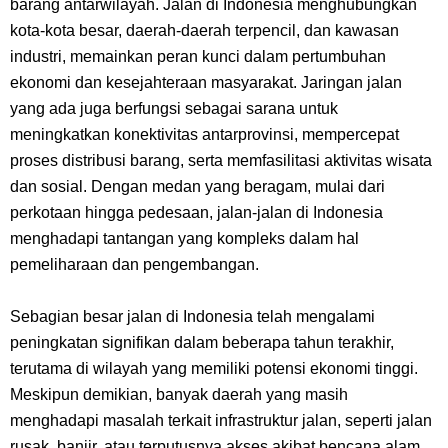
barang antarwilayah. Jalan di Indonesia menghubungkan
kota-kota besar, daerah-daerah terpencil, dan kawasan
Pasifik Barat
industri, memainkan peran kunci dalam pertumbuhan
ekonomi dan kesejahteraan masyarakat. Jaringan jalan
Cara Membuat Linktree Instagram, Sangat Mudah Untuk Kamu
yang ada juga berfungsi sebagai sarana untuk
meningkatkan konektivitas antarprovinsi, mempercepat
Lakukan Sendiri
proses distribusi barang, serta memfasilitasi aktivitas wisata
dan sosial. Dengan medan yang beragam, mulai dari
7 Fakta Gaban One Piece, Orang Yang Telah Memberikan Kunci Borgol
perkotaan hingga pedesaan, jalan-jalan di Indonesia
Milik Loki
menghadapi tantangan yang kompleks dalam hal
pemeliharaan dan pengembangan.
Profil Slamet Rahardjo, Aktor Dengan Peran Penting Dalam Perfilman
Sebagian besar jalan di Indonesia telah mengalami
Indonesia
peningkatan signifikan dalam beberapa tahun terakhir,
terutama di wilayah yang memiliki potensi ekonomi tinggi.
Resep Roti Panggang, Sangat Mudah Untuk Menjadi Cemilan
Meskipun demikian, banyak daerah yang masih
menghadapi masalah terkait infrastruktur jalan, seperti jalan
Bersama Keluarga
rusak, banjir, atau terputusnya akses akibat bencana alam.