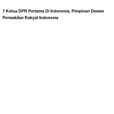
Cara Bayar Akulaku Lewat Gopay, Sangat Mudah Dan Tidak Ribet
7 Ketua DPR Pertama Di Indonesia, Pimpinan Dewan
Perwakilan Rakyat Indonesia
Sama Sekali
7 Fakta Queen One Piece, All Star Yang Jadi Penanggung Jawab
Penjara Udon
Profil Washifa Assegaf, Pemeran Aurel Pada Sinetron Merangkai
Kisah Indah
Saturday, 8 August