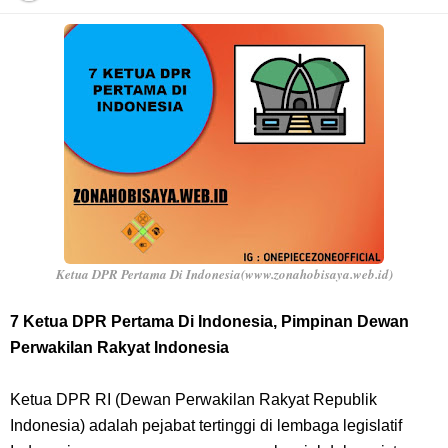
7 Fakta Franky One Piece, Pernah Dapat Tawaran Buah Iblis Mera
Mera No Mi
Profil Anwar Hafid, Politisi Yang Mernjadi Gubernur Provinsi Sulawesi
Tengah
Resep Pesmol Ikan Mas, Makanan Khas Sunda Dengan Rasa Yang
Enaknya Nagih
Ketua DPR Pertama Di Indonesia(www.zonahobisaya.web.id)
Arti Bendera Barbados, Negara Kepulauan Yang Terletak Di Kawasan
7 Ketua DPR Pertama Di Indonesia, Pimpinan Dewan
Perwakilan Rakyat Indonesia
Karibia
Ketua DPR RI (Dewan Perwakilan Rakyat Republik
Cara Daftar Danamon Mobile Banking, Mudah Banget Dan Lengkap
Indonesia) adalah pejabat tertinggi di lembaga legislatif