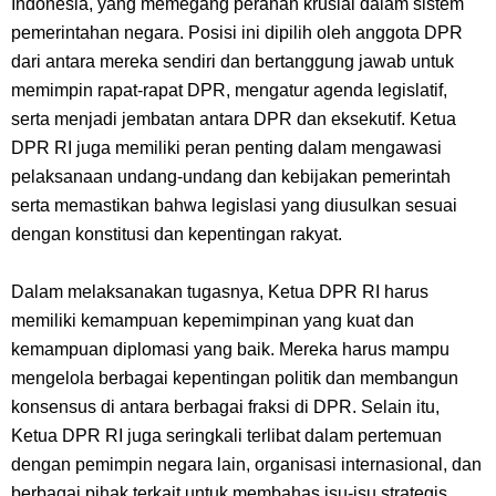
Indonesia, yang memegang peranan krusial dalam sistem
Caranya Disini
pemerintahan negara. Posisi ini dipilih oleh anggota DPR
dari antara mereka sendiri dan bertanggung jawab untuk
7 Fakta Elbaph One Piece, Menjadi Tempat Yang Sangat Ingin
memimpin rapat-rapat DPR, mengatur agenda legislatif,
serta menjadi jembatan antara DPR dan eksekutif. Ketua
Dikunjungi Usopp
DPR RI juga memiliki peran penting dalam mengawasi
pelaksanaan undang-undang dan kebijakan pemerintah
7 Fakta Ivankov One Piece, Orang Yang Mampu Menipu Sensor
serta memastikan bahwa legislasi yang diusulkan sesuai
Wanita Milik Sanji
dengan konstitusi dan kepentingan rakyat.
7 Klub Pertama Yang Menjuarai Liga Champions, Apa Klub Jagoan
Dalam melaksanakan tugasnya, Ketua DPR RI harus
memiliki kemampuan kepemimpinan yang kuat dan
Kamu Termasuk
kemampuan diplomasi yang baik. Mereka harus mampu
mengelola berbagai kepentingan politik dan membangun
Arti Bendera Palau, Negara Kepulauan Yang Berada Di Kawasan
konsensus di antara berbagai fraksi di DPR. Selain itu,
Ketua DPR RI juga seringkali terlibat dalam pertemuan
Pasifik Barat
dengan pemimpin negara lain, organisasi internasional, dan
berbagai pihak terkait untuk membahas isu-isu strategis