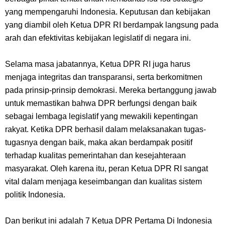
Cara Membuat Linktree Instagram, Sangat Mudah Untuk Kamu
yang mempengaruhi Indonesia. Keputusan dan kebijakan
Lakukan Sendiri
yang diambil oleh Ketua DPR RI berdampak langsung pada
arah dan efektivitas kebijakan legislatif di negara ini.
7 Fakta Gaban One Piece, Orang Yang Telah Memberikan Kunci Borgol
Selama masa jabatannya, Ketua DPR RI juga harus
Milik Loki
menjaga integritas dan transparansi, serta berkomitmen
pada prinsip-prinsip demokrasi. Mereka bertanggung jawab
Profil Slamet Rahardjo, Aktor Dengan Peran Penting Dalam Perfilman
untuk memastikan bahwa DPR berfungsi dengan baik
sebagai lembaga legislatif yang mewakili kepentingan
Indonesia
rakyat. Ketika DPR berhasil dalam melaksanakan tugas-
tugasnya dengan baik, maka akan berdampak positif
Resep Roti Panggang, Sangat Mudah Untuk Menjadi Cemilan
terhadap kualitas pemerintahan dan kesejahteraan
masyarakat. Oleh karena itu, peran Ketua DPR RI sangat
Bersama Keluarga
vital dalam menjaga keseimbangan dan kualitas sistem
Arti Bendera Seychelles, Negara Kepulauan Yang Terletak Di
politik Indonesia.
Samudra Hindia
Dan berikut ini adalah 7 Ketua DPR Pertama Di Indonesia